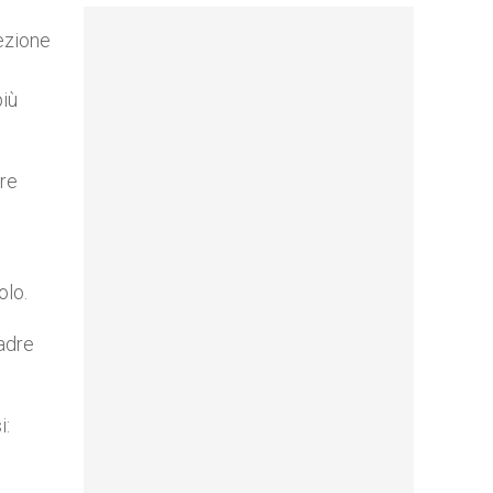
fezione
più
dre
olo.
madre
i: