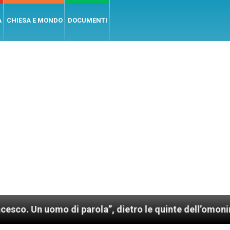
A
CHIESA E MONDO
DOCUMENTI
o di parola”, dietro le quinte dell’omonimo film di W