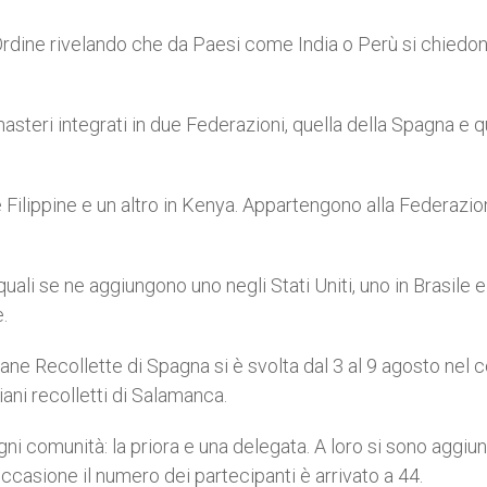
ll’Ordine rivelando che da Paesi come India o Perù si chiedo
teri integrati in due Federazioni, quella della Spagna e q
 Filippine e un altro in Kenya. Appartengono alla Federazi
ali se ne aggiungono uno negli Stati Uniti, uno in Brasile e
.
e Recollette di Spagna si è svolta dal 3 al 9 agosto nel c
ani recolletti di Salamanca.
ni comunità: la priora e una delegata. A loro si sono aggiunt
occasione il numero dei partecipanti è arrivato a 44.