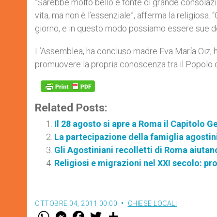
“Sarebbe molto bello e fonte di grande consolazi
vita, ma non è l’essenziale”, afferma la religiosa
giorno, e in questo modo possiamo essere sue d
L’Assemblea, ha concluso madre Eva María Oiz, ha
promuovere la propria conoscenza tra il Popolo d
Related Posts:
Il 28 agosto si apre a Roma il Capitolo G
La partecipazione della famiglia agostini
Gli Agostiniani recolletti di Roma aiuta
Religiosi e migrazioni nel XXI secolo: pro
OTTOBRE 04, 2011 00:00
CHIESE LOCALI
W
M
F
T
S