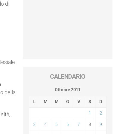
do di
clesiale
CALENDARIO
a
Ottobre 2011
o della
L
M
M
G
V
S
D
1
2
eltà,
3
4
5
6
7
8
9