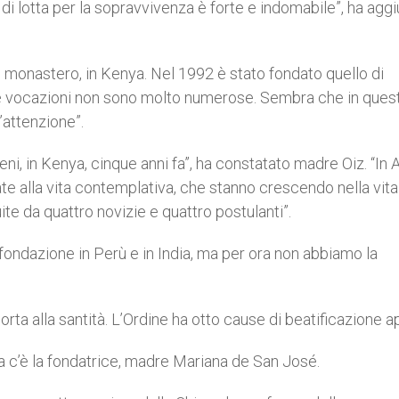
di lotta per la sopravvivenza è forte e indomabile”, ha agg
 monastero, in Kenya. Nel 1992 è stato fondato quello di
lì le vocazioni non sono molto numerose. Sembra che in ques
’attenzione”.
ni, in Kenya, cinque anni fa”, ha constatato madre Oiz. “In A
ate alla vita contemplativa, che stanno crescendo nella vita
ite da quattro novizie e quattro postulanti”.
di fondazione in Perù e in India, ma per ora non abbiamo la
a alla santità. L’Ordine ha otto cause di beatificazione a
ta c’è la fondatrice, madre Mariana de San José.