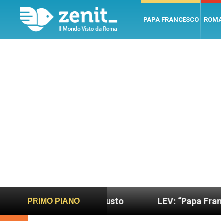
PAPA FRANCESCO
ROM
più sano e giusto
LEV: “Papa Francesco. Un uom
PRIMO PIANO