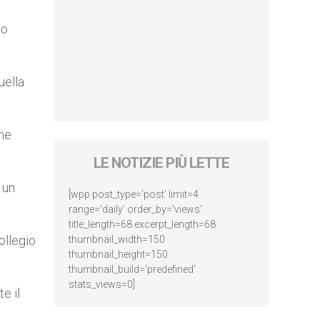
no
uella
one
LE NOTIZIE PIÙ LETTE
 un
[wpp post_type='post' limit=4
range='daily' order_by='views'
title_length=68 excerpt_length=68
ollegio
thumbnail_width=150
thumbnail_height=150
thumbnail_build='predefined'
stats_views=0]
e il