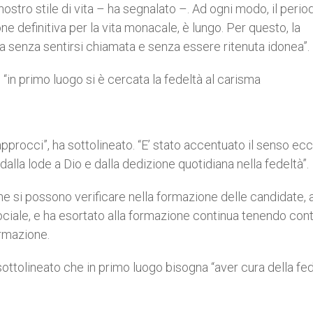
stro stile di vita – ha segnalato –. Ad ogni modo, il perio
ne definitiva per la vita monacale, è lungo. Per questo, la
a senza sentirsi chiamata e senza essere ritenuta idonea”.
n primo luogo si è cercata la fedeltà al carisma
gli approcci”, ha sottolineato. “E’ stato accentuato il senso ec
alla lode a Dio e dalla dedizione quotidiana nella fedeltà”.
he si possono verificare nella formazione delle candidate, 
ociale, e ha esortato alla formazione continua tenendo cont
ormazione.
sottolineato che in primo luogo bisogna “aver cura della fed