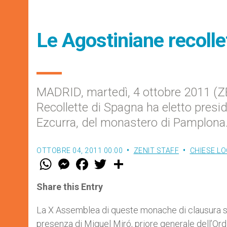
Le Agostiniane recolle
MADRID, martedì, 4 ottobre 2011 (ZE
Recollette di Spagna ha eletto presid
Ezcurra, del monastero di Pamplona. 
OTTOBRE 04, 2011 00:00
ZENIT STAFF
CHIESE LO
W
M
F
T
S
h
e
a
w
h
a
s
c
i
a
t
s
e
t
r
Share this Entry
s
e
b
t
e
A
n
o
e
p
g
o
r
La X Assemblea di queste monache di clausura si
p
e
k
presenza di Miguel Miró, priore generale dell’Ord
r