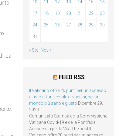
iunto
10
11
12
13
14
15
16
17
18
19
20
21
22
23
24
25
26
27
28
29
30
to
31
« Set
Nov »
frica
FEED RSS
Il Vaticano offre 20 punti per un accesso
giusto ed universale ai vaccini, per un
mondo più sano e giusto
Dicembre 29,
perte.
2020
Comunicato Stampa della Commissione
Vaticana Covid-19 e della Pontificia
Accademia per la Vita The post Il
Vaticano offre 20 punti per un accesso