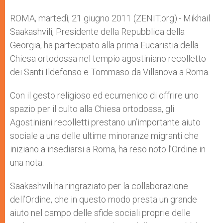
A
n
o
e
p
g
o
r
ROMA, martedì, 21 giugno 2011 (ZENIT.org).- Mikhail
p
e
k
Saakashvili, Presidente della Repubblica della
r
Georgia, ha partecipato alla prima Eucaristia della
Chiesa ortodossa nel tempio agostiniano recolletto
dei Santi Ildefonso e Tommaso da Villanova a Roma.
Con il gesto religioso ed ecumenico di offrire uno
spazio per il culto alla Chiesa ortodossa, gli
Agostiniani recolletti prestano un’importante aiuto
sociale a una delle ultime minoranze migranti che
iniziano a insediarsi a Roma, ha reso noto l’Ordine in
una nota.
Saakashvili ha ringraziato per la collaborazione
dell’Ordine, che in questo modo presta un grande
aiuto nel campo delle sfide sociali proprie delle