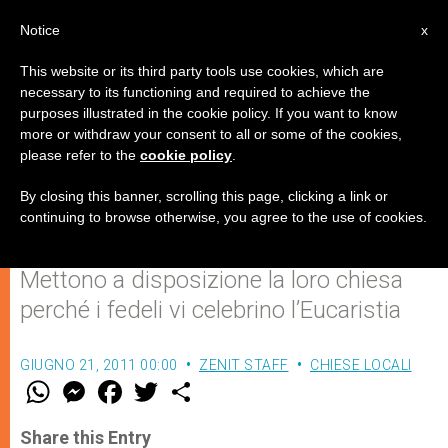
IT
Notice
x
This website or its third party tools use cookies, which are
necessary to its functioning and required to achieve the
purposes illustrated in the cookie policy. If you want to know
Gli Agostiniani recolletti di Roma
more or withdraw your consent to all or some of the cookies,
please refer to the
cookie policy
.
aiutano la Chiesa ortodossa
georgiana
By closing this banner, scrolling this page, clicking a link or
continuing to browse otherwise, you agree to the use of cookies.
Mettono a disposizione la loro chiesa
perché i fedeli vi celebrino l’Eucaristia
GIUGNO 21, 2011 00:00
ZENIT STAFF
CHIESE LOCALI
W
M
F
T
S
h
e
a
w
h
a
s
c
i
a
t
s
e
t
r
Share this Entry
s
e
b
t
e