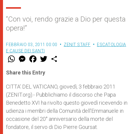
“Con voi, rendo grazie a Dio per questa
opera!”
FEBBRAIO 03, 2011 00:00
ZENIT STAFF
ESCATOLOGIA
E CAUSE DEI SANTI
W
M
F
T
S
h
e
a
w
h
a
s
c
i
a
t
s
e
t
r
Share this Entry
s
e
b
t
e
A
n
o
e
p
g
o
r
CITTA’ DEL VATICANO, giovedì, 3 febbraio 2011
p
e
k
(ZENIT.org).- Pubblichiamo il discorso che Papa
r
Benedetto XVI ha rivolto questo giovedì ricevendo in
udienza i membri della Comunità dell’Emmanuele in
occasione del 20° anniversario della morte del
fondatore, il servo di Dio Pierre Goursat.