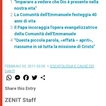
"Imparare a vedere che Dio è presente nella
nostra vita"
La Comunità dell'Emmanuele festeggia 40
anni di vita
Il Papa incoraggia l'opera evangelizzatrice
della Comunità dell'Emmanuele
"Questa piccola parola, «effatà – apriti»,
riassume in sé tutta la missione di Cristo"
FEBBRAIO 03, 2011 00:00
ESCATOLOGIA E CAUSE DEI
SANTI
W
M
F
T
S
h
e
a
w
h
a
s
c
i
a
t
s
e
t
r
Share this Entry
s
e
b
t
e
A
n
o
e
p
g
o
r
ZENIT Staff
p
e
k
r