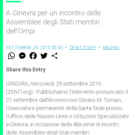
A Ginevra per un incontro delle
Assemblee degli Stati membri
dell’Ompi
SETTEMBRE 29, 2010 00:00
ZENIT STAFF
ARCHIVI
W
M
F
T
S
h
e
a
w
h
a
s
c
i
a
t
s
e
t
r
Share this Entry
s
e
b
t
e
A
n
o
e
p
g
o
r
GINEVRA, mercoledì, 29 settembre 2010
p
e
k
(ZENIT.org).- Pubblichiamo l’intervento pronunciato il
r
21 settembre dall’Arcivescovo Silvano M. Tomasi,
Osservatore permanente della Santa Sede presso
l’Ufficio delle Nazioni Unite e Istituzioni Specializzate
a Ginevra, in occasione della 48a serie di incontri
delle Assemblee degli Stati membri