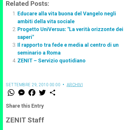
Related Posts:
Educare alla vita buona del Vangelo negli
ambiti della vita sociale
Progetto UniVersus: "La verità orizzonte dei
saperi"
Il rapporto tra fede e media al centro di un
seminario a Roma
ZENIT – Servizio quotidiano
SETTEMBRE 29, 2010 00:00
ARCHIVI
W
M
F
T
S
h
e
a
w
h
a
s
c
i
a
t
s
e
t
r
Share this Entry
s
e
b
t
e
A
n
o
e
p
g
o
r
ZENIT Staff
p
e
k
r