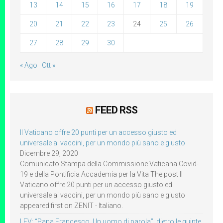
13
14
15
16
17
18
19
20
21
22
23
24
25
26
27
28
29
30
« Ago
Ott »
FEED RSS
Il Vaticano offre 20 punti per un accesso giusto ed
universale ai vaccini, per un mondo più sano e giusto
Dicembre 29, 2020
Comunicato Stampa della Commissione Vaticana Covid-
19 e della Pontificia Accademia per la Vita The post Il
Vaticano offre 20 punti per un accesso giusto ed
universale ai vaccini, per un mondo più sano e giusto
appeared first on ZENIT - Italiano.
LEV: “Papa Francesco. Un uomo di parola”, dietro le quinte