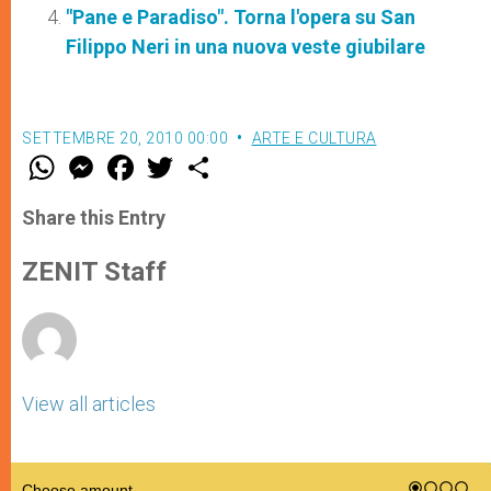
"Pane e Paradiso". Torna l'opera su San
Filippo Neri in una nuova veste giubilare
SETTEMBRE 20, 2010 00:00
ARTE E CULTURA
W
M
F
T
S
h
e
a
w
h
a
s
c
i
a
t
s
e
t
r
Share this Entry
s
e
b
t
e
A
n
o
e
p
g
o
r
ZENIT Staff
p
e
k
r
View all articles