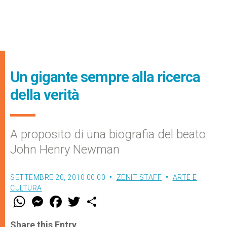
Un gigante sempre alla ricerca
della verità
A proposito di una biografia del beato
John Henry Newman
SETTEMBRE 20, 2010 00:00
ZENIT STAFF
ARTE E
CULTURA
W
M
F
T
S
h
e
a
w
h
a
s
c
i
a
t
s
e
t
r
Share this Entry