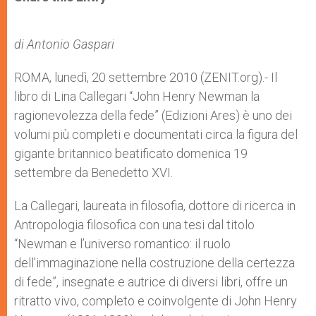
s
e
b
t
e
A
n
o
e
p
g
o
r
p
e
k
di Antonio Gaspari
r
ROMA, lunedì, 20 settembre 2010 (ZENIT.org).- Il
libro di Lina Callegari “John Henry Newman la
ragionevolezza della fede” (Edizioni Ares) è uno dei
volumi più completi e documentati circa la figura del
gigante britannico beatificato domenica 19
settembre da Benedetto XVI.
La Callegari, laureata in filosofia, dottore di ricerca in
Antropologia filosofica con una tesi dal titolo
“Newman e l’universo romantico: il ruolo
dell’immaginazione nella costruzione della certezza
di fede”, insegnate e autrice di diversi libri, offre un
ritratto vivo, completo e coinvolgente di John Henry