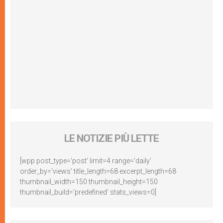
LE NOTIZIE PIÙ LETTE
[wpp post_type='post' limit=4 range='daily'
order_by='views' title_length=68 excerpt_length=68
thumbnail_width=150 thumbnail_height=150
thumbnail_build='predefined' stats_views=0]