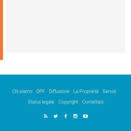
Chi siamo
DPF
Diffusione
La Proprietà
Servizi
Status legale
Copyright
Contattaci