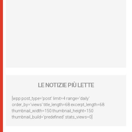
LE NOTIZIE PIÙ LETTE
[wpp post_type='post' limit=4 range='daily'
order_by='views' title_length=68 excerpt_length=68
thumbnail_width=150 thumbnail_height=150
thumbnail_build='predefined' stats_views=0]