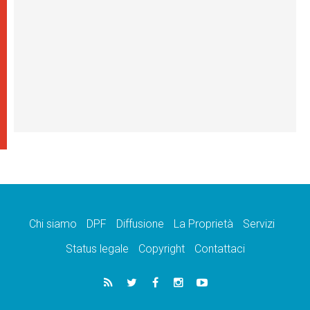
Chi siamo
DPF
Diffusione
La Proprietà
Servizi
Status legale
Copyright
Contattaci