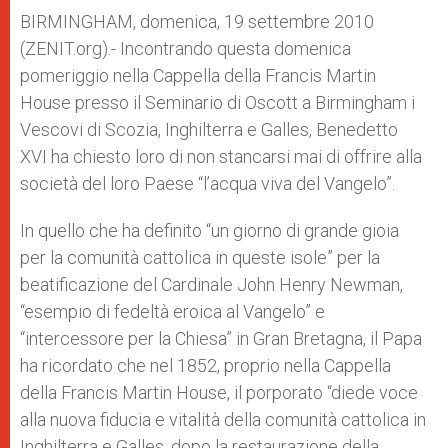
A
n
o
e
p
g
o
r
BIRMINGHAM, domenica, 19 settembre 2010
p
e
k
(ZENIT.org).- Incontrando questa domenica
r
pomeriggio nella Cappella della Francis Martin
House presso il Seminario di Oscott a Birmingham i
Vescovi di Scozia, Inghilterra e Galles, Benedetto
XVI ha chiesto loro di non stancarsi mai di offrire alla
società del loro Paese “l’acqua viva del Vangelo”.
In quello che ha definito “un giorno di grande gioia
per la comunità cattolica in queste isole” per la
beatificazione del Cardinale John Henry Newman,
“esempio di fedeltà eroica al Vangelo” e
“intercessore per la Chiesa” in Gran Bretagna, il Papa
ha ricordato che nel 1852, proprio nella Cappella
della Francis Martin House, il porporato “diede voce
alla nuova fiducia e vitalità della comunità cattolica in
Inghilterra e Galles, dopo la restaurazione della