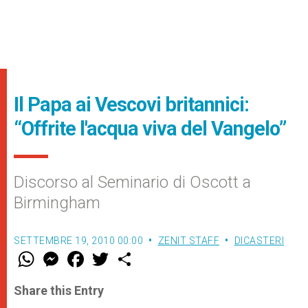
Il Papa ai Vescovi britannici:
“Offrite l'acqua viva del Vangelo”
Discorso al Seminario di Oscott a
Birmingham
SETTEMBRE 19, 2010 00:00
ZENIT STAFF
DICASTERI
W
M
F
T
S
h
e
a
w
h
a
s
c
i
a
t
s
e
t
r
Share this Entry
s
e
b
t
e