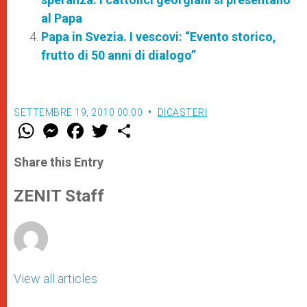
al Papa
Papa in Svezia. I vescovi: “Evento storico,
frutto di 50 anni di dialogo”
SETTEMBRE 19, 2010 00:00
DICASTERI
W
M
F
T
S
h
e
a
w
h
a
s
c
i
a
t
s
e
t
r
Share this Entry
s
e
b
t
e
A
n
o
e
p
g
o
r
ZENIT Staff
p
e
k
r
View all articles