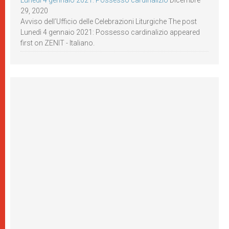
Lunedì 4 gennaio 2021: Possesso cardinalizio
Dicembre
29, 2020
Avviso dell’Ufficio delle Celebrazioni Liturgiche The post
Lunedì 4 gennaio 2021: Possesso cardinalizio appeared
first on ZENIT - Italiano.