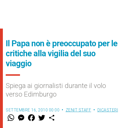
Il Papa non è preoccupato per le
critiche alla vigilia del suo
viaggio
Spiega ai giornalisti durante il volo
verso Edimburgo
SETTEMBRE 16, 2010 00:00
ZENIT STAFF
DICASTERI
W
M
F
T
S
h
e
a
w
h
a
s
c
i
a