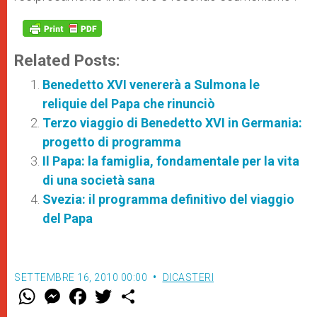
Related Posts:
Benedetto XVI venererà a Sulmona le
reliquie del Papa che rinunciò
Terzo viaggio di Benedetto XVI in Germania:
progetto di programma
Il Papa: la famiglia, fondamentale per la vita
di una società sana
Svezia: il programma definitivo del viaggio
del Papa
SETTEMBRE 16, 2010 00:00
DICASTERI
W
M
F
T
S
h
e
a
w
h
a
s
c
i
a