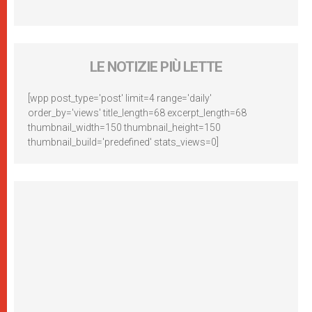
LE NOTIZIE PIÙ LETTE
[wpp post_type='post' limit=4 range='daily'
order_by='views' title_length=68 excerpt_length=68
thumbnail_width=150 thumbnail_height=150
thumbnail_build='predefined' stats_views=0]