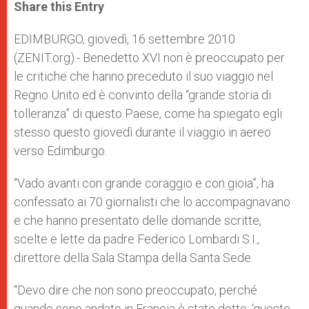
t
s
e
t
r
Share this Entry
s
e
b
t
e
A
n
o
e
p
g
o
r
EDIMBURGO, giovedì, 16 settembre 2010
p
e
k
(ZENIT.org).- Benedetto XVI non è preoccupato per
r
le critiche che hanno preceduto il suo viaggio nel
Regno Unito ed è convinto della “grande storia di
tolleranza” di questo Paese, come ha spiegato egli
stesso questo giovedì durante il viaggio in aereo
verso Edimburgo.
“Vado avanti con grande coraggio e con gioia”, ha
confessato ai 70 giornalisti che lo accompagnavano
e che hanno presentato delle domande scritte,
scelte e lette da padre Federico Lombardi S.I.,
direttore della Sala Stampa della Santa Sede.
“Devo dire che non sono preoccupato, perché
quando sono andato in Francia è stato detto: ‘questo