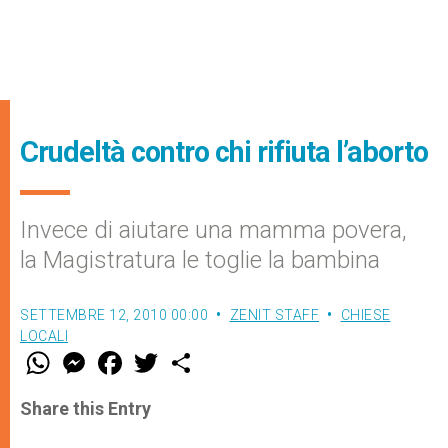
Crudeltà contro chi rifiuta l’aborto
Invece di aiutare una mamma povera,
la Magistratura le toglie la bambina
SETTEMBRE 12, 2010 00:00
ZENIT STAFF
CHIESE
LOCALI
W
M
F
T
S
h
e
a
w
h
a
s
c
i
a
t
s
e
t
r
Share this Entry
s
e
b
t
e
A
n
o
e