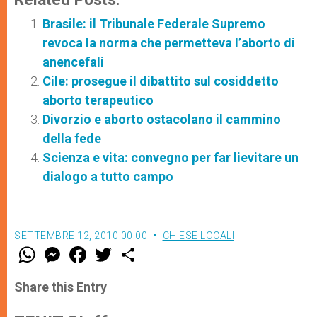
Brasile: il Tribunale Federale Supremo
revoca la norma che permetteva l’aborto di
anencefali
Cile: prosegue il dibattito sul cosiddetto
aborto terapeutico
Divorzio e aborto ostacolano il cammino
della fede
Scienza e vita: convegno per far lievitare un
dialogo a tutto campo
SETTEMBRE 12, 2010 00:00
CHIESE LOCALI
W
M
F
T
S
h
e
a
w
h
a
s
c
i
a
t
s
e
t
r
Share this Entry
s
e
b
t
e
A
n
o
e
p
g
o
r