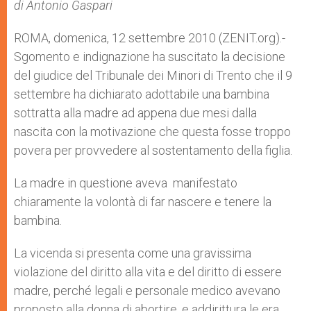
p
g
o
r
di Antonio Gaspari
p
e
k
r
ROMA, domenica, 12 settembre 2010 (ZENIT.org).-
Sgomento e indignazione ha suscitato la decisione
del giudice del Tribunale dei Minori di Trento che il 9
settembre ha dichiarato adottabile una bambina
sottratta alla madre ad appena due mesi dalla
nascita con la motivazione che questa fosse troppo
povera per provvedere al sostentamento della figlia.
La madre in questione aveva manifestato
chiaramente la volontà di far nascere e tenere la
bambina.
La vicenda si presenta come una gravissima
violazione del diritto alla vita e del diritto di essere
madre, perché legali e personale medico avevano
proposto alla donna di abortire, e addirittura le era