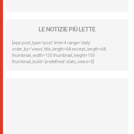
LE NOTIZIE PIÙ LETTE
[wpp post_type='post' limit=4 range='daily'
order_by='views' title_length=68 excerpt_length=68
thumbnail_width=150 thumbnail_height=150
thumbnail_build='predefined' stats_views=0]