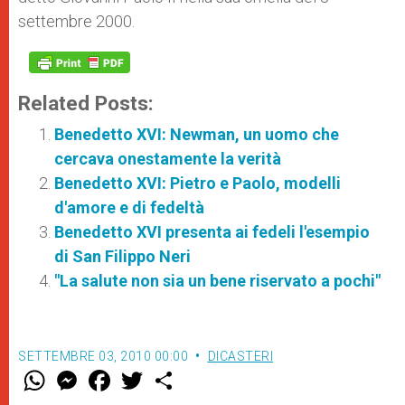
settembre 2000.
Related Posts:
Benedetto XVI: Newman, un uomo che
cercava onestamente la verità
Benedetto XVI: Pietro e Paolo, modelli
d'amore e di fedeltà
Benedetto XVI presenta ai fedeli l'esempio
di San Filippo Neri
"La salute non sia un bene riservato a pochi"
SETTEMBRE 03, 2010 00:00
DICASTERI
W
M
F
T
S
h
e
a
w
h
a
s
c
i
a