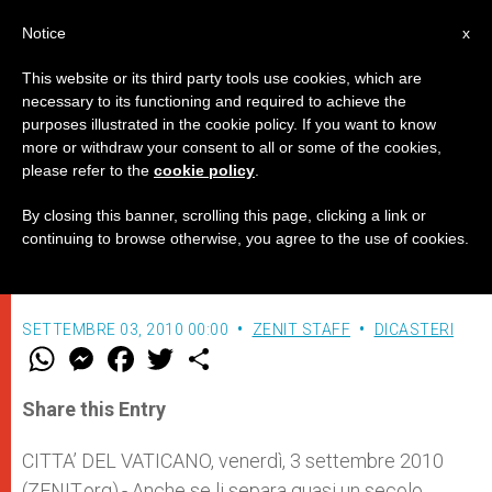
IT
Notice
x
This website or its third party tools use cookies, which are
necessary to its functioning and required to achieve the
purposes illustrated in the cookie policy. If you want to know
Pio IX e Giovanni XXIII, beatificati
more or withdraw your consent to all or some of the cookies,
please refer to the
cookie policy
.
dieci anni fa
By closing this banner, scrolling this page, clicking a link or
continuing to browse otherwise, you agree to the use of cookies.
Pietre miliari nella storia della Chiesa
SETTEMBRE 03, 2010 00:00
ZENIT STAFF
DICASTERI
W
M
F
T
S
h
e
a
w
h
a
s
c
i
a
t
s
e
t
r
Share this Entry
s
e
b
t
e
A
n
o
e
p
g
o
r
CITTA’ DEL VATICANO, venerdì, 3 settembre 2010
p
e
k
(ZENIT.org).- Anche se li separa quasi un secolo
r