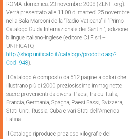
p
g
o
r
ROMA, domenica, 23 novembre 2008 (ZENIT.org).-
p
e
k
Verrà presentato alle 11.00 di martedì 25 novembre
r
nella Sala Marconi della “Radio Vaticana” il “Primo
Catalogo Guida Internazionale dei Santini”, edizione
bilingue italiano-inglese (editore C.I.F. srl –
UNIFICATO,
http://shop.unificato.it/catalogo/prodotto.asp?
Cod=948
).
Il Catalogo è composto da 512 pagine a colori che
illustrano più di 2000 preziosissime immaginette
sacre provenienti da diversi Paesi, tra cui Italia,
Francia, Germania, Spagna, Paesi Bassi, Svizzera,
Stati Uniti, Russia, Cuba e vari Stati dell’America
Latina.
Il Catalogo riproduce preziose xilografie del