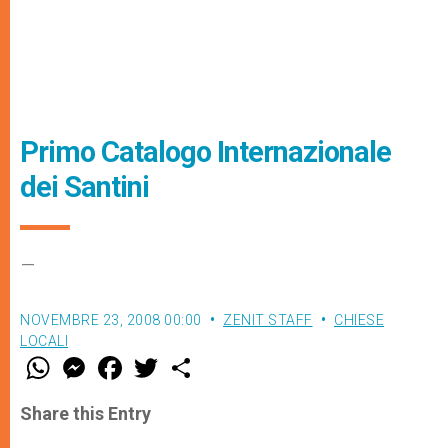
Primo Catalogo Internazionale
dei Santini
–
NOVEMBRE 23, 2008 00:00
ZENIT STAFF
CHIESE
LOCALI
W
M
F
T
S
h
e
a
w
h
a
s
c
i
a
t
s
e
t
r
Share this Entry
s
e
b
t
e
A
n
o
e