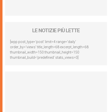
LE NOTIZIE PIÙ LETTE
[wpp post_type='post' limit=4 range='daily'
order_by='views' title_length=68 excerpt_length=68
thumbnail_width=150 thumbnail_height=150
thumbnail_build='predefined' stats_views=0]