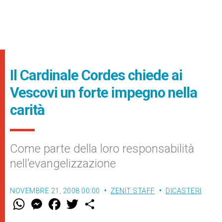
Il Cardinale Cordes chiede ai
Vescovi un forte impegno nella
carità
Come parte della loro responsabilità
nell’evangelizzazione
NOVEMBRE 21, 2008 00:00
ZENIT STAFF
DICASTERI
W
M
F
T
S
h
e
a
w
h
a
s
c
i
a