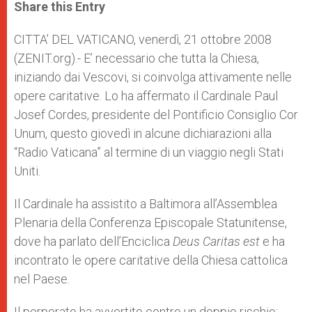
t
s
e
t
r
Share this Entry
s
e
b
t
e
A
n
o
e
p
g
o
r
CITTA’ DEL VATICANO, venerdì, 21 ottobre 2008
p
e
k
(ZENIT.org).- E’ necessario che tutta la Chiesa,
r
iniziando dai Vescovi, si coinvolga attivamente nelle
opere caritative. Lo ha affermato il Cardinale Paul
Josef Cordes, presidente del Pontificio Consiglio Cor
Unum, questo giovedì in alcune dichiarazioni alla
“Radio Vaticana” al termine di un viaggio negli Stati
Uniti.
Il Cardinale ha assistito a Baltimora all’Assemblea
Plenaria della Conferenza Episcopale Statunitense,
dove ha parlato dell’Enciclica
Deus Caritas est
e ha
incontrato le opere caritative della Chiesa cattolica
nel Paese.
Il porporato ha avvertito contro un doppio rischio: