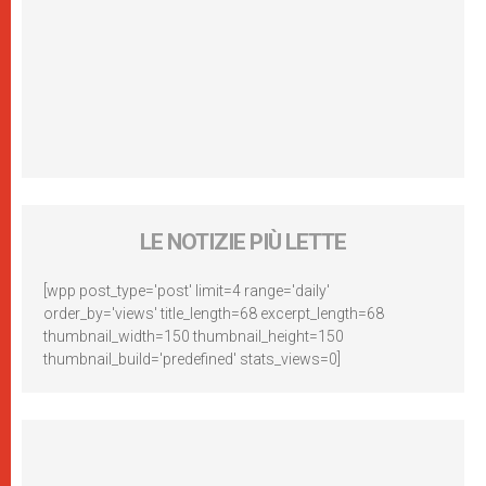
LE NOTIZIE PIÙ LETTE
[wpp post_type='post' limit=4 range='daily'
order_by='views' title_length=68 excerpt_length=68
thumbnail_width=150 thumbnail_height=150
thumbnail_build='predefined' stats_views=0]