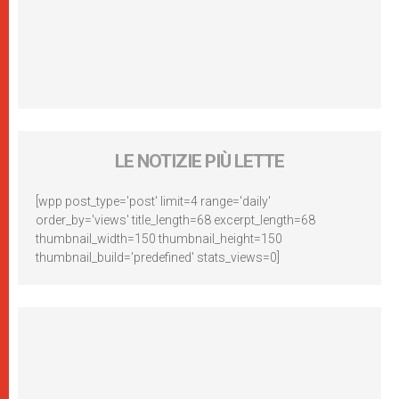
LE NOTIZIE PIÙ LETTE
[wpp post_type='post' limit=4 range='daily'
order_by='views' title_length=68 excerpt_length=68
thumbnail_width=150 thumbnail_height=150
thumbnail_build='predefined' stats_views=0]