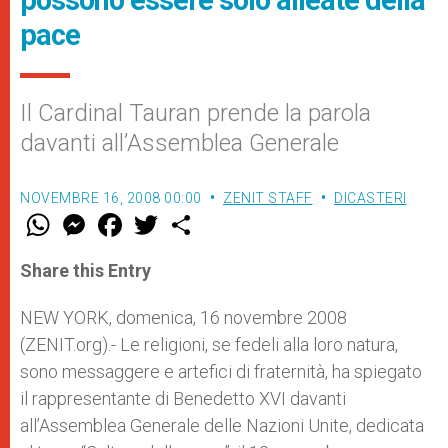
possono essere solo alleate della
pace
Il Cardinal Tauran prende la parola
davanti all’Assemblea Generale
NOVEMBRE 16, 2008 00:00
ZENIT STAFF
DICASTERI
W
M
F
T
S
h
e
a
w
h
a
s
c
i
a
t
s
e
t
r
Share this Entry
s
e
b
t
e
A
n
o
e
p
g
o
r
NEW YORK, domenica, 16 novembre 2008
p
e
k
(ZENIT.org).- Le religioni, se fedeli alla loro natura,
r
sono messaggere e artefici di fraternità, ha spiegato
il rappresentante di Benedetto XVI davanti
all’Assemblea Generale delle Nazioni Unite, dedicata