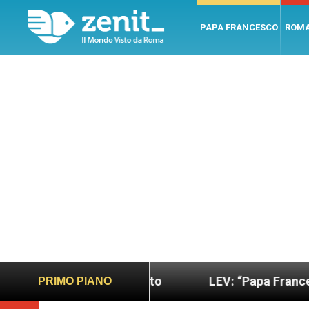
PAPA FRANCESCO
ROM
 più sano e giusto
LEV: “Papa Francesco. Un uom
PRIMO PIANO