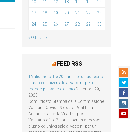
10
11
12
13
14
15
16
17
18
19
20
21
22
23
24
25
26
27
28
29
30
« Ott
Dic »
FEED RSS
Il Vaticano offre 20 punti per un accesso
giusto ed universale ai vaccini, per un
mondo più sano e giusto
Dicembre 29,
2020
Comunicato Stampa della Commissione
Vaticana Covid-19 e della Pontificia
Accademia per la Vita The post Il
Vaticano offre 20 punti per un accesso
giusto ed universale ai vaccini, per un