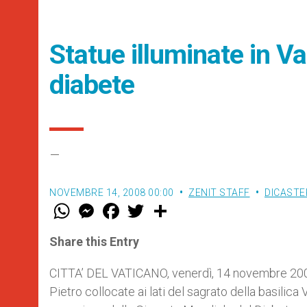
Statue illuminate in Va
diabete
–
NOVEMBRE 14, 2008 00:00
ZENIT STAFF
DICASTE
W
M
F
T
S
h
e
a
w
h
a
s
c
i
a
t
s
e
t
r
Share this Entry
s
e
b
t
e
A
n
o
e
p
g
o
r
CITTA’ DEL VATICANO, venerdì, 14 novembre 2008 
p
e
k
Pietro collocate ai lati del sagrato della basilic
r