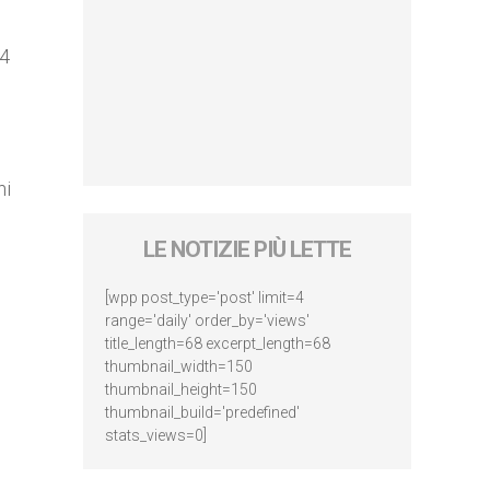
14
ni
LE NOTIZIE PIÙ LETTE
[wpp post_type='post' limit=4
range='daily' order_by='views'
title_length=68 excerpt_length=68
thumbnail_width=150
thumbnail_height=150
thumbnail_build='predefined'
stats_views=0]