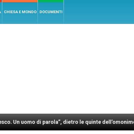
A
CHIESA E MONDO
DOCUMENTI
o di parola”, dietro le quinte dell’omonimo film di 