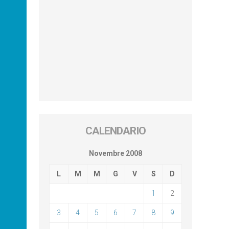
CALENDARIO
Novembre 2008
L
M
M
G
V
S
D
1
2
3
4
5
6
7
8
9