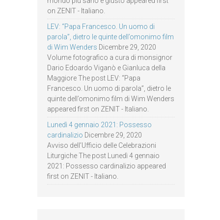
mondo più sano e giusto appeared first
on ZENIT - Italiano.
LEV: “Papa Francesco. Un uomo di
parola”, dietro le quinte dell’omonimo film
di Wim Wenders
Dicembre 29, 2020
Volume fotografico a cura di monsignor
Dario Edoardo Viganò e Gianluca della
Maggiore The post LEV: “Papa
Francesco. Un uomo di parola”, dietro le
quinte dell’omonimo film di Wim Wenders
appeared first on ZENIT - Italiano.
Lunedì 4 gennaio 2021: Possesso
cardinalizio
Dicembre 29, 2020
Avviso dell’Ufficio delle Celebrazioni
Liturgiche The post Lunedì 4 gennaio
2021: Possesso cardinalizio appeared
first on ZENIT - Italiano.