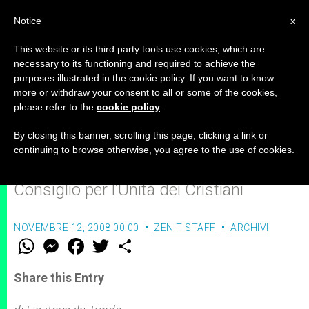
IT
Notice
x
This website or its third party tools use cookies, which are
necessary to its functioning and required to achieve the
purposes illustrated in the cookie policy. If you want to know
Ebrei e cristiani, insieme per
more or withdraw your consent to all or some of the cookies,
please refer to the
cookie policy
.
educare le nuove generazioni
By closing this banner, scrolling this page, clicking a link or
continuing to browse otherwise, you agree to the use of cookies.
Intervista al Presidente del Pontificio
Consiglio per l’Unità dei Cristiani
NOVEMBRE 12, 2008 00:00
ZENIT STAFF
ARCHIVI
W
M
F
T
S
h
e
a
w
h
a
s
c
i
a
t
s
e
t
r
Share this Entry
s
e
b
t
e
A
n
o
e
p
g
o
r