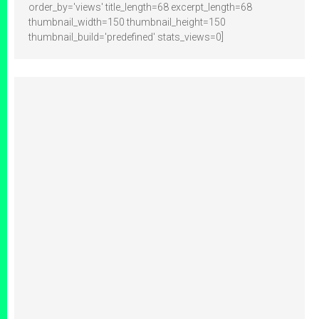
order_by='views' title_length=68 excerpt_length=68
thumbnail_width=150 thumbnail_height=150
thumbnail_build='predefined' stats_views=0]