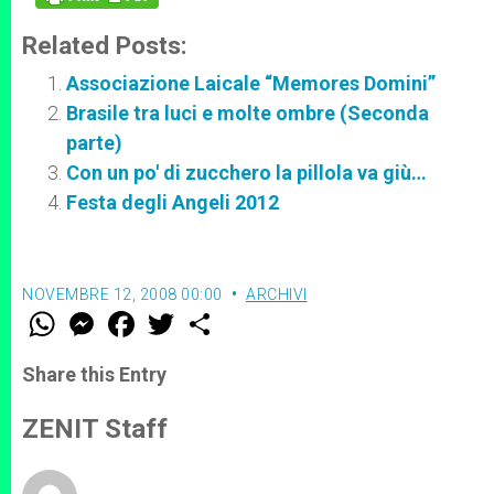
Related Posts:
Associazione Laicale “Memores Domini”
Brasile tra luci e molte ombre (Seconda
parte)
Con un po' di zucchero la pillola va giù…
Festa degli Angeli 2012
NOVEMBRE 12, 2008 00:00
ARCHIVI
W
M
F
T
S
h
e
a
w
h
a
s
c
i
a
t
s
e
t
r
Share this Entry
s
e
b
t
e
A
n
o
e
p
g
o
r
ZENIT Staff
p
e
k
r