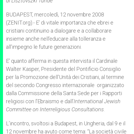
di
Lisztovszki Tünde
p
e
k
r
BUDAPEST, mercoledì, 12 novembre 2008
(ZENIT.org).- E’ di vitale importanza che ebrei e
cristiani continuino a dialogare e a collaborare
insieme anche nell’educare alla tolleranza e
all’impegno le future generazioni.
E’ quanto afferma in questa intervista il Cardinale
Walter Kasper, Presidente del Pontificio Consiglio
per la Promozione dell’Unità dei Cristiani, al termine
del secondo Congresso internazionale organizzato
dalla Commissione della Santa Sede per i Rapporti
religiosi con l’Ebraismo e dall’
International Jewish
Committee on Interreligious Consultations
.
L’incontro, svoltosi a Budapest, in Ungheria, dal 9 e il
12 novembre ha avuto come tema: “La società civile