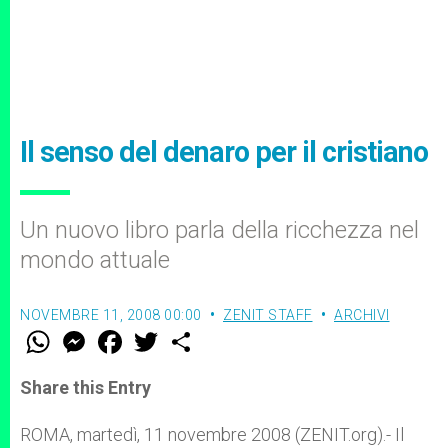
Il senso del denaro per il cristiano
Un nuovo libro parla della ricchezza nel
mondo attuale
NOVEMBRE 11, 2008 00:00
ZENIT STAFF
ARCHIVI
W
M
F
T
S
h
e
a
w
h
a
s
c
i
a
t
s
e
t
r
Share this Entry
s
e
b
t
e
A
n
o
e
p
g
o
r
ROMA, martedì, 11 novembre 2008 (ZENIT.org).- Il
p
e
k