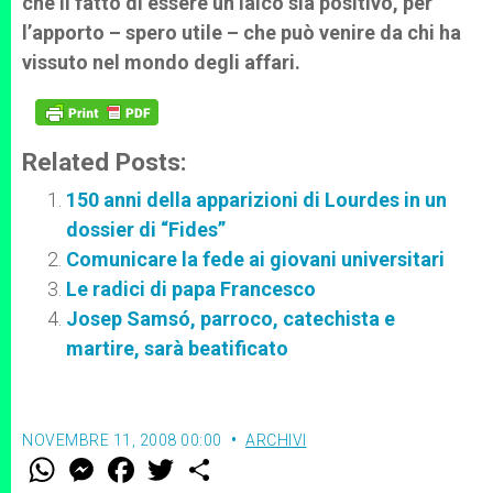
che il fatto di essere un laico sia positivo, per
l’apporto – spero utile – che può venire da chi ha
vissuto nel mondo degli affari.
Related Posts:
150 anni della apparizioni di Lourdes in un
dossier di “Fides”
Comunicare la fede ai giovani universitari
Le radici di papa Francesco
Josep Samsó, parroco, catechista e
martire, sarà beatificato
NOVEMBRE 11, 2008 00:00
ARCHIVI
W
M
F
T
S
h
e
a
w
h