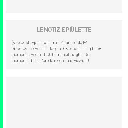
LE NOTIZIE PIÙ LETTE
[wpp post_type='post' limit=4 range='daily'
order_by='views' title_length=68 excerpt_length=68
thumbnail_width=150 thumbnail_height=150
thumbnail_build='predefined' stats_views=0]