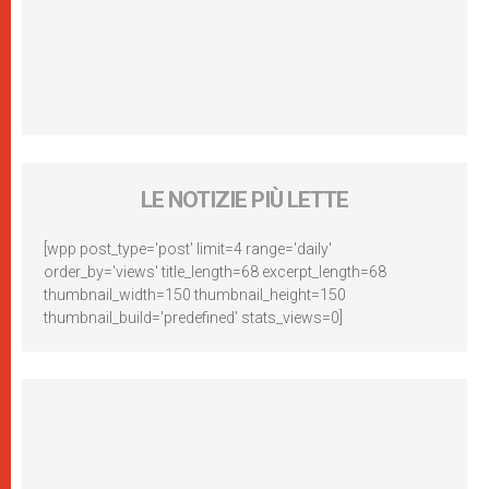
LE NOTIZIE PIÙ LETTE
[wpp post_type='post' limit=4 range='daily'
order_by='views' title_length=68 excerpt_length=68
thumbnail_width=150 thumbnail_height=150
thumbnail_build='predefined' stats_views=0]