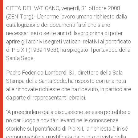
A
n
o
e
p
g
o
r
CITTA’ DEL VATICANO, venerdì, 31 ottobre 2008
p
e
k
(ZENIT.org).- L’enorme lavoro umano richiesto dalla
r
catalogazione dei documenti fa sì che siano
necessari sei o sette anni di lavoro prima di poter
aprire gli archivi segreti vaticani relativi al pontificato
di Pio XII (1939-1958), ha spiegato il portavoce della
Santa Sede.
Padre Federico Lombardi S.I., direttore della Sala
Stampa della Santa Sede, ha risposto con una nota
alle rinnovate richieste che ha ricevuto, in particolare
da parte di rappresentanti ebraici.
“A prescindere dalla discussione se essa potrebbe o
no dar luogo a novità rilevanti nelle conoscenze
storiche sul pontificato di Pio XII, la richiesta è in sé
comprensibile e giustificata dal punto di vista della