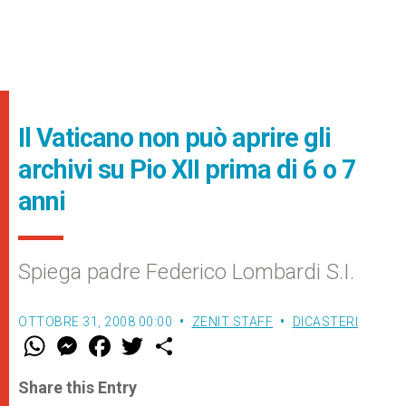
Il Vaticano non può aprire gli
archivi su Pio XII prima di 6 o 7
anni
Spiega padre Federico Lombardi S.I.
OTTOBRE 31, 2008 00:00
ZENIT STAFF
DICASTERI
W
M
F
T
S
h
e
a
w
h
a
s
c
i
a
t
s
e
t
r
Share this Entry
s
e
b
t
e