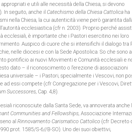
ppropriati e utili alle necessità della Chiesa, si devono
)
.
In seguito, anche il
Catechismo della Chiesa Cattolica
ha
smi nella Chiesa, la cui autenticità viene però garantita dall
l’autorità ecclesiastica (cfr n. 2003). Proprio perché assis
 ecclesiali, è importante che i Pastori esercitino nei loro
imento. Auspico di cuore che si intensifichi il dialogo tra 
rocchie, nelle diocesi e con la Sede Apostolica. So che sono a
o pontificio ai nuovi Movimenti e Comunità ecclesiali e n
esto dato – il riconoscimento o l’erezione di associazioni
hiesa universale – i Pastori, specialmente i Vescovi, non p
 ad essi compete (cfr Congregazione per i Vescovi, Diret
um Successores,
Cap. 4,8).
cclesiali riconosciute dalla Santa Sede, va annoverata anche 
venant Communities and Fellowships,
Associazione Internaz
 seno al
Rinnovamento Carismatico Cattolico
(cfr Decreto 
1990 prot
.
1585/S-6//B-SO). Uno dei suoi obiettivi,