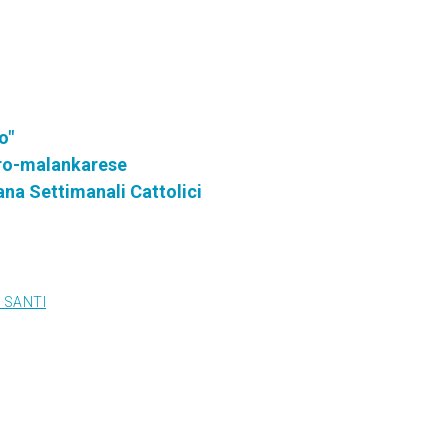
o"
iro-malankarese
ana Settimanali Cattolici
 SANTI