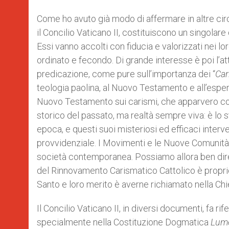
Come ho avuto già modo di affermare in altre circ
il Concilio Vaticano II, costituiscono un singolare
Essi vanno accolti con fiducia e valorizzati nei lo
ordinato e fecondo. Di grande interesse è poi l’attu
predicazione, come pure sull’importanza dei “
Car
teologia paolina, al Nuovo Testamento e all’esp
Nuovo Testamento sui carismi, che apparvero come
storico del passato, ma realtà sempre viva: è lo st
epoca, e questi suoi misteriosi ed efficaci inter
provvidenziale. I Movimenti e le Nuove Comunità s
società contemporanea. Possiamo allora ben dire 
del Rinnovamento Carismatico Cattolico è proprio i
Santo e loro merito è averne richiamato nella Chies
Il Concilio Vaticano II, in diversi documenti, fa r
specialmente nella Costituzione Dogmatica
Lum