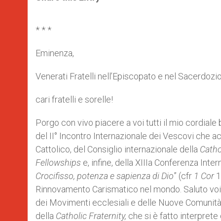
s
e
b
t
e
A
n
o
e
p
g
o
r
p
e
k
* * *
r
Eminenza,
Venerati Fratelli nell’Episcopato e nel Sacerdozio
cari fratelli e sorelle!
Porgo con vivo piacere a voi tutti il mio cordiale
del II° Incontro Internazionale dei Vescovi ch
Cattolico, del Consiglio internazionale della
Catho
Fellowships
e, infine, della XIIIa Conferenza Inter
Crocifisso, potenza e sapienza di Dio
” (cfr
1 Cor
1
Rinnovamento Carismatico nel mondo. Saluto voi, ca
dei Movimenti ecclesiali e delle Nuove Comunità. 
della
Catholic Fraternity,
che si è fatto interprete 