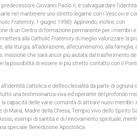
predecessore Giovanni Paolo II, è salvaguardare l’identità
iarle nel mantenere uno stretto legame con i Vescovi e con
holic Fraternity
, 1 giugno 1998). Apprendo, inoltre, con
one di un Centro di formazione permanente per i membri e 
rmetterà alla
Catholic Fraternity
di meglio valorizzare la pr
alla liturgia, all’adorazione, all’ecumenismo, alla famiglia, a
e; missione che sarà ancor più aiutata dal trasferimento de
la possibilità di essere in più stretto contatto con il Ponti
à all’identità cattolica e dell’ecclesialità da parte di ognuna 
tutto una testimonianza viva ed operante del profondo mi
a capacità delle varie comunità di attirare nuovi membri. A
ne di Maria, Madre della Chiesa, Tempio vivo dello Spirito S
Assisi, esempi di santità e di rinnovamento spirituale, mentr
 una speciale Benedizione Apostolica.