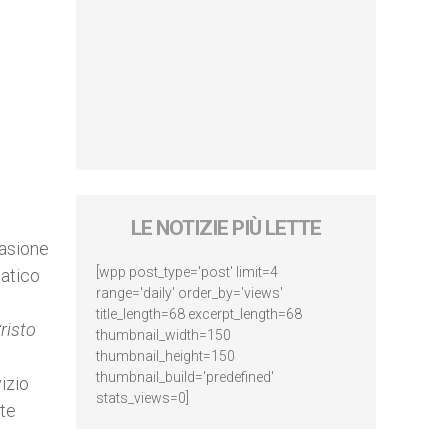
LE NOTIZIE PIÙ LETTE
casione
[wpp post_type='post' limit=4
atico
range='daily' order_by='views'
title_length=68 excerpt_length=68
risto
thumbnail_width=150
thumbnail_height=150
thumbnail_build='predefined'
izio
stats_views=0]
nte