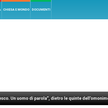
A
CHIESA E MONDO
DOCUMENTI
 di parola”, dietro le quinte dell’omonimo film di Wi