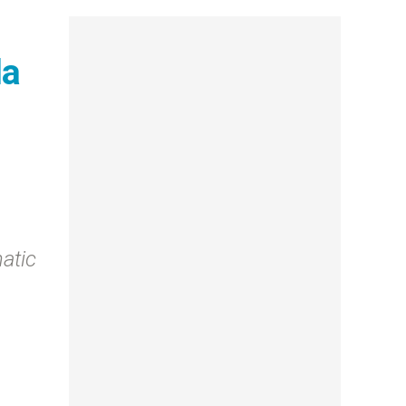
la
matic