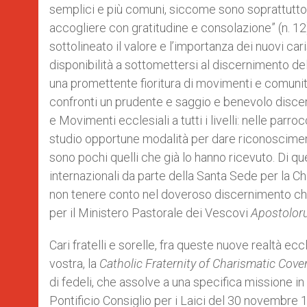
semplici e più comuni, siccome sono soprattutto a
accogliere con gratitudine e consolazione” (n. 12
sottolineato il valore e l’importanza dei nuovi cari
disponibilità a sottomettersi al discernimento del
una promettente fioritura di movimenti e comunità
confronti un prudente e saggio e benevolo discern
e Movimenti ecclesiali a tutti i livelli: nelle par
studio opportune modalità per dare riconosciment
sono pochi quelli che già lo hanno ricevuto. Di qu
internazionali da parte della Santa Sede per la C
non tenere conto nel doveroso discernimento che
per il Ministero Pastorale dei Vescovi
Apostolor
Cari fratelli e sorelle, fra queste nuove realtà e
vostra, la
Catholic Fraternity of Charismatic Co
di fedeli, che assolve a una specifica missione in
Pontificio Consiglio per i Laici del 30 novembre 