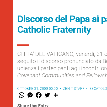
Discorso del Papa ai pa
Catholic Fraternity
CITTA’ DEL VATICANO, venerdì, 31 o
seguito il discorso pronunciato da B
udienza i partecipanti agli incontri o
Covenant Communities and Fellowsh
OTTOBRE 31, 2008 00:00
ZENIT STAFF
ESCATOLOG
W
M
F
T
S
h
e
a
w
h
a
s
c
i
a
t
s
e
t
r
Share this Entry