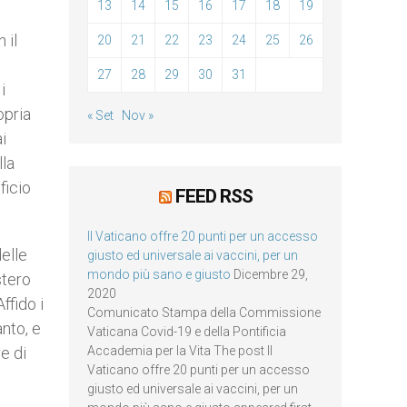
13
14
15
16
17
18
19
 il
20
21
22
23
24
25
26
27
28
29
30
31
i
opria
« Set
Nov »
i
lla
ficio
FEED RSS
Il Vaticano offre 20 punti per un accesso
delle
giusto ed universale ai vaccini, per un
mondo più sano e giusto
Dicembre 29,
stero
2020
ffido i
Comunicato Stampa della Commissione
anto, e
Vaticana Covid-19 e della Pontificia
e di
Accademia per la Vita The post Il
Vaticano offre 20 punti per un accesso
giusto ed universale ai vaccini, per un