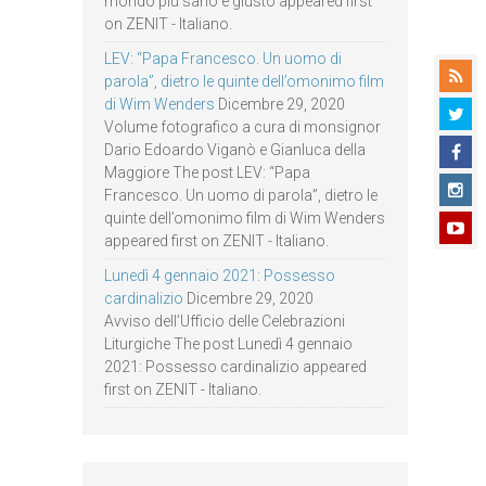
mondo più sano e giusto appeared first
on ZENIT - Italiano.
LEV: “Papa Francesco. Un uomo di
parola”, dietro le quinte dell’omonimo film
di Wim Wenders
Dicembre 29, 2020
Volume fotografico a cura di monsignor
Dario Edoardo Viganò e Gianluca della
Maggiore The post LEV: “Papa
Francesco. Un uomo di parola”, dietro le
quinte dell’omonimo film di Wim Wenders
appeared first on ZENIT - Italiano.
Lunedì 4 gennaio 2021: Possesso
cardinalizio
Dicembre 29, 2020
Avviso dell’Ufficio delle Celebrazioni
Liturgiche The post Lunedì 4 gennaio
2021: Possesso cardinalizio appeared
first on ZENIT - Italiano.