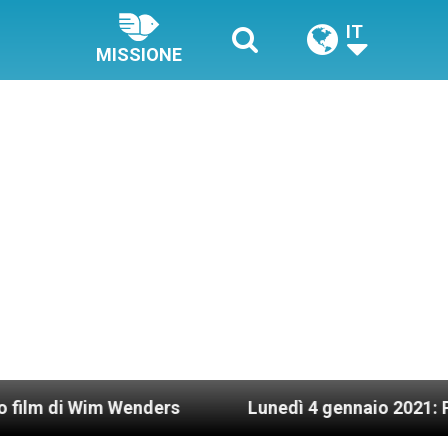
IT
MISSIONE
m Wenders
Lunedì 4 gennaio 2021: Possesso car