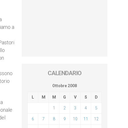
a
tiamo a
Pastori
llo
on
CALENDARIO
ossono
torio
Ottobre 2008
L
M
M
G
V
S
D
la
1
2
3
4
5
ionale
del
6
7
8
9
10
11
12