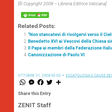
[© Copyright 2008 – Libreria Editrice Vaticana]
Related Posts:
"Non stancatevi di rivolgervi verso il Ciel
Benedetto XVI ai Vescovi della Chiesa s
Il Papa ai membri della Federazione Itali
Canonizzazione di Paolo VI
OTTOBRE 31, 2008 00:00
ESCATOLOGIA E CAUSE DEI
W
M
F
T
S
h
e
a
w
h
a
s
c
i
a
t
s
e
t
r
Share this Entry
s
e
b
t
e
A
n
o
e
p
g
o
r
ZENIT Staff
p
e
k