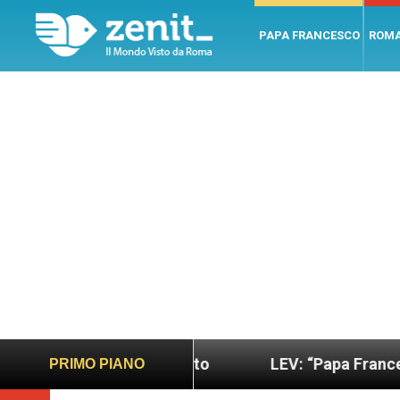
PAPA FRANCESCO
ROM
iù sano e giusto
LEV: “Papa Francesco. Un uomo
PRIMO PIANO