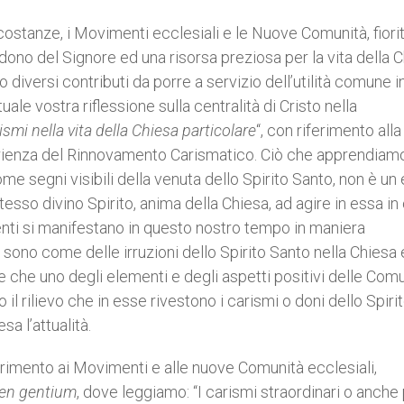
ostanze, i Movimenti ecclesiali e le Nuove Comunità, fiori
 dono del Signore ed una risorsa preziosa per la vita della C
ro diversi contributi da porre a servizio dell’utilità comune
ale vostra riflessione sulla centralità di Cristo nella
ismi nella vita della Chiesa particolare
“, con riferimento alla
erienza del Rinnovamento Carismatico. Ciò che apprendiam
 segni visibili della venuta dello Spirito Santo, non è un
esso divino Spirito, anima della Chiesa, ad agire in essa in
venti si manifestano in questo nostro tempo in maniera
ono come delle irruzioni dello Spirito Santo nella Chiesa 
che uno degli elementi e degli aspetti positivi delle Comu
l rilievo che in esse rivestono i carismi o doni dello Spiri
a l’attualità.
iferimento ai Movimenti e alle nuove Comunità ecclesiali,
en gentium
, dove leggiamo: “I carismi straordinari o anche 