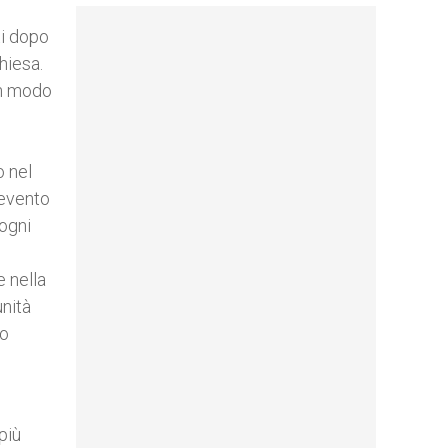
ti dopo
hiesa.
 in modo
o nel
 evento
 ogni
e nella
nità
to
più