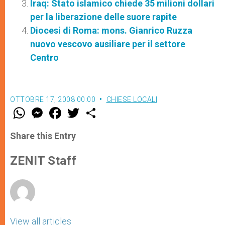
Iraq: Stato islamico chiede 35 milioni dollari
per la liberazione delle suore rapite
Diocesi di Roma: mons. Gianrico Ruzza
nuovo vescovo ausiliare per il settore
Centro
OTTOBRE 17, 2008 00:00
CHIESE LOCALI
W
M
F
T
S
h
e
a
w
h
a
s
c
i
a
t
s
e
t
r
Share this Entry
s
e
b
t
e
A
n
o
e
p
g
o
r
ZENIT Staff
p
e
k
r
View all articles