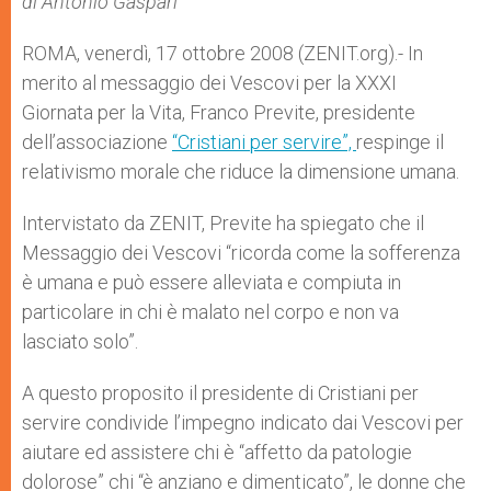
di Antonio Gaspari
p
e
k
r
ROMA, venerdì, 17 ottobre 2008 (ZENIT.org).- In
merito al
messaggio dei Vescovi per la XXXI
Giornata per la Vita, Franco Previte, presidente
dell’associazione
“Cristiani per servire”,
respinge il
relativismo morale che riduce la dimensione umana.
Intervistato da ZENIT, Previte ha spiegato che il
Messaggio dei Vescovi “ricorda come la sofferenza
è umana e può essere alleviata e compiuta in
particolare in chi è malato nel corpo e non va
lasciato solo”.
A questo proposito il presidente di Cristiani per
servire condivide l’impegno indicato dai Vescovi per
aiutare ed assistere chi è “affetto da patologie
dolorose” chi “è anziano e dimenticato”, le donne che