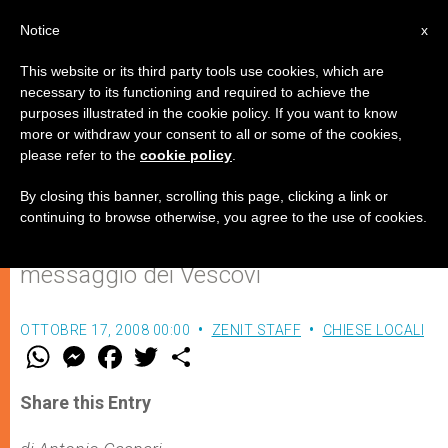
IT
Notice
x
This website or its third party tools use cookies, which are
necessary to its functioning and required to achieve the
purposes illustrated in the cookie policy. If you want to know
Anche nella sofferenza vive la
more or withdraw your consent to all or some of the cookies,
please refer to the
cookie policy
.
speranza per la vita
By closing this banner, scrolling this page, clicking a link or
continuing to browse otherwise, you agree to the use of cookies.
“Cristiani per servire” in appoggio al
messaggio dei Vescovi
OTTOBRE 17, 2008 00:00
ZENIT STAFF
CHIESE LOCALI
W
M
F
T
S
h
e
a
w
h
a
s
c
i
a
t
s
e
t
r
Share this Entry
s
e
b
t
e
A
n
o
e
p
g
o
r