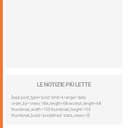
LE NOTIZIE PIÙ LETTE
[wpp post_type='post' limit=4 range='daily'
order_by='views' title_length=68 excerpt_length=68
thumbnail_width=150 thumbnail_height=150
thumbnail_build='predefined' stats_views=0]