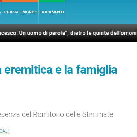
A
CHIESA E MONDO
DOCUMENTI
o di parola”, dietro le quinte dell’omonimo film di 
a eremitica e la famiglia
presenza del Romitorio delle Stimmate
CALI