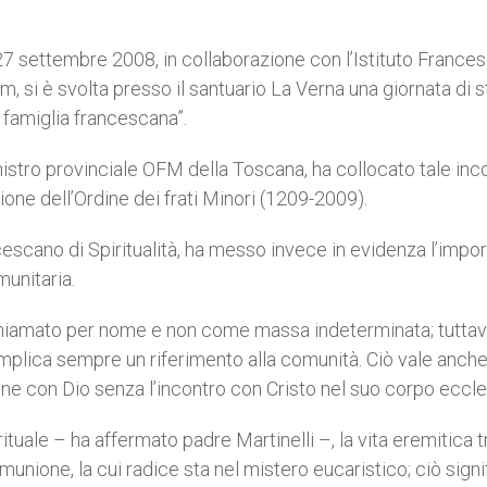
 27 settembre 2008, in collaborazione con l’Istituto France
um, si è svolta presso il santuario La Verna una giornata di 
a famiglia francescana”.
nistro provinciale OFM della Toscana, ha collocato tale inc
ione dell’Ordine dei frati Minori (1209-2009).
ncescano di Spiritualità, ha messo invece in evidenza l’impo
munitaria.
 chiamato per nome e non come massa indeterminata; tuttav
implica sempre un riferimento alla comunità. Ciò vale anche
one con Dio senza l’incontro con Cristo nel suo corpo eccle
ituale – ha affermato padre Martinelli –, la vita eremitica tr
omunione, la cui radice sta nel mistero eucaristico; ciò signi