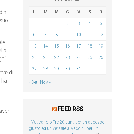
Ottobre 2008
dini
L
M
M
G
V
S
D
 suo
1
2
3
4
5
6
7
8
9
10
11
12
ale –
13
14
15
16
17
18
19
lla
20
21
22
23
24
25
26
ge”.
27
28
29
30
31
tem
di
i ha
« Set
Nov »
FEED RSS
 aver
Il Vaticano offre 20 punti per un accesso
giusto ed universale ai vaccini, per un