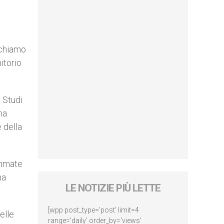
ichiamo
itorio
 Studi
ha
 della
immate
ha
LE NOTIZIE PIÙ LETTE
[wpp post_type='post' limit=4
elle
range='daily' order_by='views'