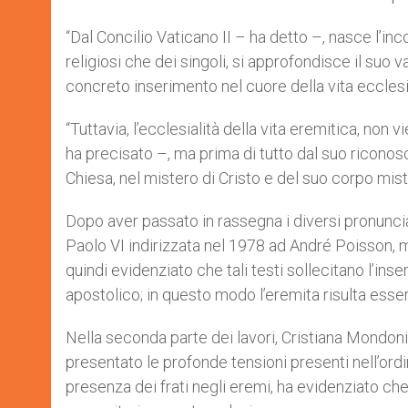
“Dal Concilio Vaticano II – ha detto –, nasce l’in
religiosi che dei singoli, si approfondisce il suo v
concreto inserimento nel cuore della vita ecclesi
“Tuttavia, l’ecclesialità della vita eremitica, no
ha precisato –, ma prima di tutto dal suo riconos
Chiesa, nel mistero di Cristo e del suo corpo mistic
Dopo aver passato in rassegna i diversi pronunci
Paolo VI indirizzata nel 1978 ad André Poisson, mi
quindi evidenziato che tali testi sollecitano l’in
apostolico; in questo modo l’eremita risulta esse
Nella seconda parte dei lavori, Cristiana Mondon
presentato le profonde tensioni presenti nell’ord
presenza dei frati negli eremi, ha evidenziato che 