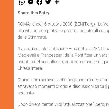
h
e
a
w
h
a
s
c
i
a
t
s
e
t
r
Share this Entry
s
e
b
t
e
A
n
o
e
p
g
o
r
ROMA, lunedì, 6 ottobre 2008 (ZENIT.org).- La Ver
p
e
k
alla vita contemplativa e presto accanto alla cap
r
delle Stimmate.
“La storia di tale istituzione – ha detto a ZENIT
Medievali e Francescani della Pontificia Universit
risentito del suo influsso, così come anche di quel
Chiesa intera.
“Quindi non meraviglia che negli anni immediatam
attraversò momenti di crisi e discussioni circa il 
aggiunto.
Dopo diversi tentativi di “attualizzazione”, però, 