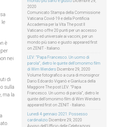
mondo più sano e giusto
Dicembre 29,
2020
Comunicato Stampa della Commissione
ssa
Vaticana Covid-19 e della Pontificia
 le
Accademia per la Vita The post Il
Vaticano offre 20 punti per un accesso
giusto ed universale ai vaccini, per un
on è
mondo più sano e giusto appeared first
on ZENIT - Italiano.
 per
LEV: “Papa Francesco. Un uomo di
non nei
parola”, dietro le quinte dell’omonimo film
di Wim Wenders
Dicembre 29, 2020
Volume fotografico a cura di monsignor
uti di
Dario Edoardo Viganò e Gianluca della
o sulla
Maggiore The post LEV: “Papa
Francesco. Un uomo di parola”, dietro le
, ma la
quinte dell’omonimo film di Wim Wenders
appeared first on ZENIT - Italiano.
Lunedì 4 gennaio 2021: Possesso
na
cardinalizio
Dicembre 29, 2020
ato.
Avviso dell’Ufficio delle Celebrazioni