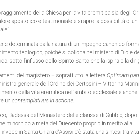
coraggiamento della Chiesa per la vita eremitica sia degli Or
alore apostolico e testimoniale e si apre la possibilità di un
ale”.
n viene determinata dalla natura di un impegno canonico form
cimento teologico, poiché si colloca nel mistero di Dio e de
o, sotto l’influsso dello Spirito Santo che la ispira e la diri
amenti del magistero – soprattutto la lettera
Optimam par
nistro generale dell’Ordine dei Certosini – Vittorina Marin
serimento della vita eremitica nell’ambito ecclesiale e anche
re un
contemplativus in actione
.
ico, Badessa del Monastero delle clarisse di Gubbio, dopo
ine minoritico a metà del Duecento proprio in merito alla
invece in Santa Chiara d’Assisi c’è stata una sintesi tra vita