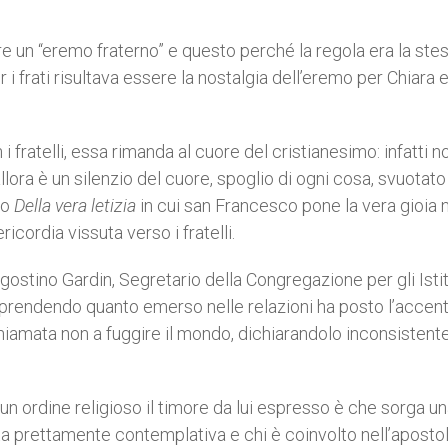
re un “eremo fraterno” e questo perché la regola era la ste
 i frati risultava essere la nostalgia dell’eremo per Chiara e
 fratelli, essa rimanda al cuore del cristianesimo: infatti n
allora è un silenzio del cuore, spoglio di ogni cosa, svuotato
to
Della vera letizia
in cui san Francesco pone la vera gioia 
cordia vissuta verso i fratelli.
ostino Gardin, Segretario della Congregazione per gli Istit
riprendendo quanto emerso nelle relazioni ha posto l’accent
chiamata non a fuggire il mondo, dichiarandolo inconsistente
 un ordine religioso il timore da lui espresso è che sorga u
ita prettamente contemplativa e chi è coinvolto nell’apostol