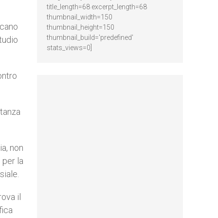
title_length=68 excerpt_length=68
thumbnail_width=150
scano
thumbnail_height=150
thumbnail_build='predefined'
studio
stats_views=0]
ontro
rtanza
ia, non
 per la
siale.
ova il
fica