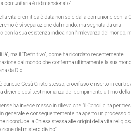
a comunitaria è ridimensionato”.
 della vita eremitica è data non solo dalla comunione con la 
 l’eremo è sì separazione dal mondo, ma segnata da una
 con la sua esistenza indica non l’irrilevanza del mondo, m
 di là”, ma il “Definitivo”, come ha ricordato recentemente
ienazione dal mondo che conferma ultimamente la sua mond
ena da Dio.
 è dunque Gesù Cristo stesso, crocifisso e risorto in cui tro
a diviene così testimonianza del compimento ultimo della s
ranense ha invece messo in rilievo che “il Concilio ha perme
ca in generale e conseguentemente ha aperto un processo d
e riconduce la Chiesa stessa alle origini della vita religios
azione del mistero divino”.