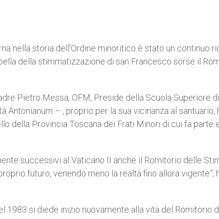
na nella storia dell’Ordine minoritico è stato un continuo r
pella della stimmatizzazione di san Francesco sorse il Rom
 padre Pietro Messa, OFM, Preside della Scuola Superiore di
à Antonianum – , proprio per la sua vicinanza al santuario, 
lo della Provincia Toscana dei Frati Minori di cui fa parte e
ente successivi al Vaticano II anche il Romitorio delle St
proprio futuro, venendo meno la realtà fino allora vigente”, 
nel 1983 si diede inizio nuovamente alla vita del Romitorio d