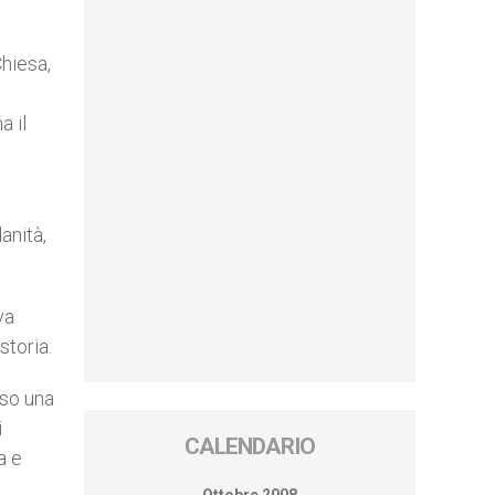
Chiesa,
a il
anità,
va
toria.
sso una
i
CALENDARIO
a e