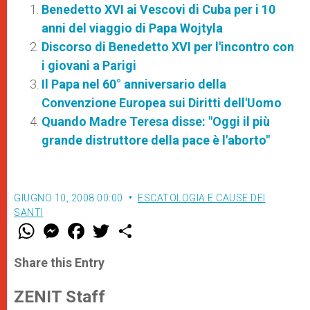
Benedetto XVI ai Vescovi di Cuba per i 10
anni del viaggio di Papa Wojtyla
Discorso di Benedetto XVI per l'incontro con
i giovani a Parigi
Il Papa nel 60° anniversario della
Convenzione Europea sui Diritti dell'Uomo
Quando Madre Teresa disse: "Oggi il più
grande distruttore della pace è l'aborto"
GIUGNO 10, 2008 00:00
ESCATOLOGIA E CAUSE DEI
SANTI
W
M
F
T
S
h
e
a
w
h
a
s
c
i
a
t
s
e
t
r
Share this Entry
s
e
b
t
e
A
n
o
e
p
g
o
r
ZENIT Staff
p
e
k