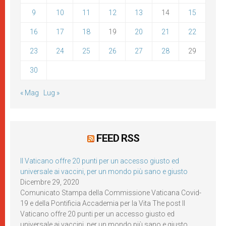
9
10
11
12
13
14
15
16
17
18
19
20
21
22
23
24
25
26
27
28
29
30
« Mag
Lug »
FEED RSS
Il Vaticano offre 20 punti per un accesso giusto ed
universale ai vaccini, per un mondo più sano e giusto
Dicembre 29, 2020
Comunicato Stampa della Commissione Vaticana Covid-
19 e della Pontificia Accademia per la Vita The post Il
Vaticano offre 20 punti per un accesso giusto ed
universale ai vaccini, per un mondo più sano e giusto