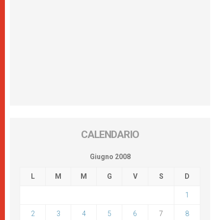
CALENDARIO
Giugno 2008
L
M
M
G
V
S
D
1
2
3
4
5
6
7
8