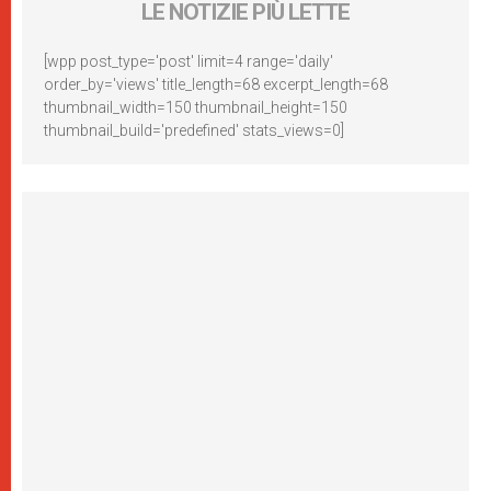
LE NOTIZIE PIÙ LETTE
[wpp post_type='post' limit=4 range='daily'
order_by='views' title_length=68 excerpt_length=68
thumbnail_width=150 thumbnail_height=150
thumbnail_build='predefined' stats_views=0]