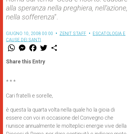
alla speranza nella preghiera, nell’azione,
nella sofferenza
“.
GIUGNO 10, 2008 00:00
ZENIT STAFF
ESCATOLOGIA E
CAUSE DEI SANTI
W
M
F
T
S
h
e
a
w
h
a
s
c
i
a
t
s
e
t
r
Share this Entry
s
e
b
t
e
A
n
o
e
p
g
o
r
p
e
k
* * *
r
Cari fratelli e sorelle,
è questa la quarta volta nella quale ho la gioia di
essere con voi in occasione del Convegno che
riunisce annualmente le molteplici energie vive della
Diocesi di Roma, per dare continuità e indicare mete