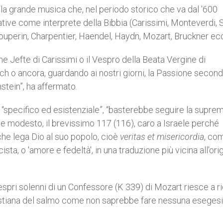
la grande musica che, nel periodo storico che va dal '600
gurative come interprete della Bibbia (Carissimi, Monteverdi, 
ouperin, Charpentier, Haendel, Haydn, Mozart, Bruckner ecc.
 Jefte di Carissimi o il Vespro della Beata Vergine di
h o ancora, guardando ai nostri giorni, la Passione secon
stein”, ha affermato.
“specifico ed esistenziale”, “basterebbe seguire la supre
te modesto, il brevissimo 117 (116), caro a Israele perché
che lega Dio al suo popolo, cioè
veritas et misericordia
, co
ista, o 'amore e fedeltà', in una traduzione più vicina all'ori
espri solenni di un Confessore (K 339) di Mozart riesce a r
 cristiana del salmo come non saprebbe fare nessuna esegesi