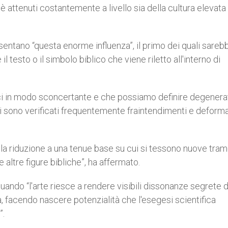
i è attenuti costantemente a livello sia della cultura elevata
sentano “questa enorme influenza”, il primo dei quali sareb
il testo o il simbolo biblico che viene riletto all'interno di
lici in modo sconcertante e che possiamo definire degenera
 si sono verificati frequentemente fraintendimenti e deform
della riduzione a una tenue base su cui si tessono nuove tra
altre figure bibliche”, ha affermato.
quando “l'arte riesce a rendere visibili dissonanze segrete 
a, facendo nascere potenzialità che l'esegesi scientifica
”.