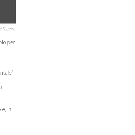
e Ribeiro
olo per
ntale”.
o
 e, in