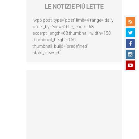
LE NOTIZIE PIÙ LETTE
[wpp post_type='post' limit=4 range='daily'
order_by='views' title_length=68
excerpt_length=68 thumbnail_width=150
thumbnail_height=150
thumbnail_build='predefined'
stats_views=0]