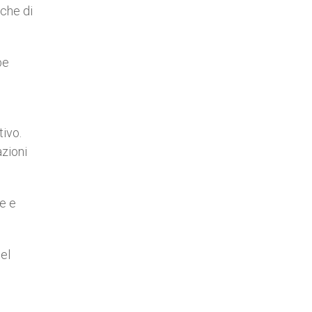
 che di
be
tivo.
azioni
me e
del