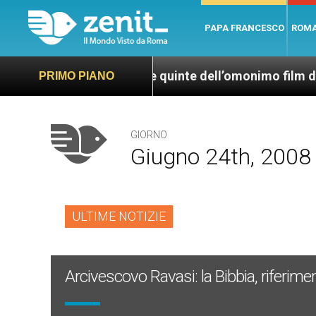
PAPA FRANCESCO
ROM
ola”, dietro le quinte dell’omonimo film di Wim Wend
PRIMO PIANO
GIORNO
Giugno 24th, 2008
ULTIME NOTIZIE
Arcivescovo Ravasi: la Bibbia, riferiment