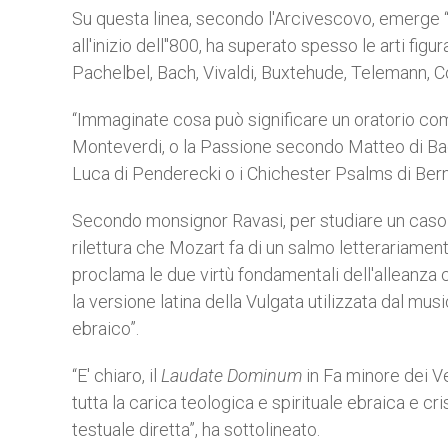
Su questa linea, secondo l'Arcivescovo, emerge “
all'inizio dell''800, ha superato spesso le arti fi
Pachelbel, Bach, Vivaldi, Buxtehude, Telemann, C
“Immaginate cosa può significare un oratorio come
Monteverdi, o la Passione secondo Matteo di Bac
Luca di Penderecki o i Chichester Psalms di Bern
Secondo monsignor Ravasi, per studiare un caso 
rilettura che Mozart fa di un salmo letterariamen
proclama le due virtù fondamentali dell'alleanza 
la versione latina della Vulgata utilizzata dal music
ebraico”.
“E' chiaro, il
Laudate Dominum
in Fa minore dei V
tutta la carica teologica e spirituale ebraica e
testuale diretta”, ha sottolineato.