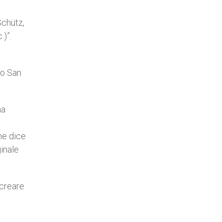
Schütz,
)”.
do San
ma
me dice
ginale
icreare