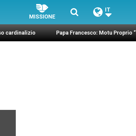
IT
MISSIONE
io
Papa Francesco: Motu Proprio “Una miglior