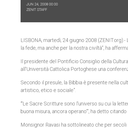
JUN 24, 2008 00:00
ZENIT STAFF
LISBONA, martedì, 24 giugno 2008 (ZENIT.org).- La
la fede, ma anche per la nostra civiltà”, ha affe
Il presidente del Pontificio Consiglio della Cultu
all'Università Cattolica Portoghese una conferenza
Secondo il presule, la Bibbia è presente nella c
artistico, etico e sociale”.
“'Le Sacre Scritture sono l'universo su cui la lette
buona misura, ancora operano'”, ha detto citando i
Monsignor Ravasi ha sottolineato che per secoli 