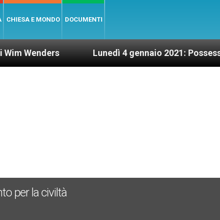
A
CHIESA E MONDO
DOCUMENTI
ers
Lunedì 4 gennaio 2021: Possesso cardinaliz
o per la civiltà