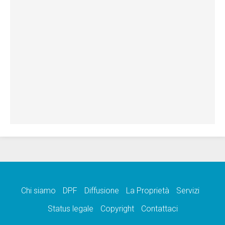
Chi siamo
DPF
Diffusione
La Proprietà
Servizi
Status legale
Copyright
Contattaci