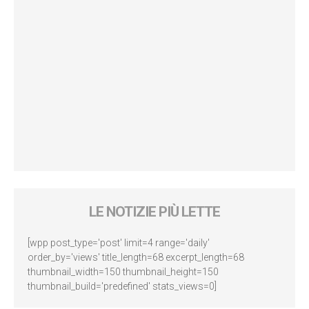
LE NOTIZIE PIÙ LETTE
[wpp post_type='post' limit=4 range='daily'
order_by='views' title_length=68 excerpt_length=68
thumbnail_width=150 thumbnail_height=150
thumbnail_build='predefined' stats_views=0]