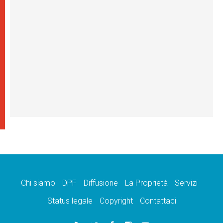
Chi siamo
DPF
Diffusione
La Proprietà
Servizi
Status legale
Copyright
Contattaci