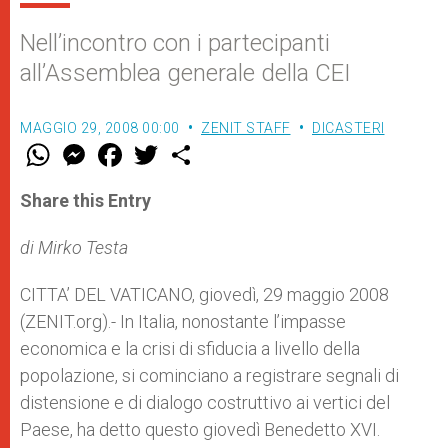
Nell’incontro con i partecipanti
all’Assemblea generale della CEI
MAGGIO 29, 2008 00:00
ZENIT STAFF
DICASTERI
W
M
F
T
S
h
e
a
w
h
a
s
c
i
a
t
s
e
t
r
Share this Entry
s
e
b
t
e
A
n
o
e
p
g
o
r
di Mirko Testa
p
e
k
r
CITTA’ DEL VATICANO, giovedì, 29 maggio 2008
(ZENIT.org).- In Italia, nonostante l’impasse
economica e la crisi di sfiducia a livello della
popolazione, si cominciano a registrare segnali di
distensione e di dialogo costruttivo ai vertici del
Paese, ha detto questo giovedì Benedetto XVI.