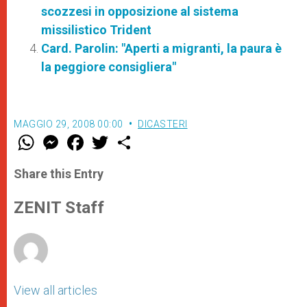
scozzesi in opposizione al sistema
missilistico Trident
Card. Parolin: "Aperti a migranti, la paura è
la peggiore consigliera"
MAGGIO 29, 2008 00:00
DICASTERI
W
M
F
T
S
h
e
a
w
h
a
s
c
i
a
t
s
e
t
r
Share this Entry
s
e
b
t
e
A
n
o
e
p
g
o
r
ZENIT Staff
p
e
k
r
View all articles