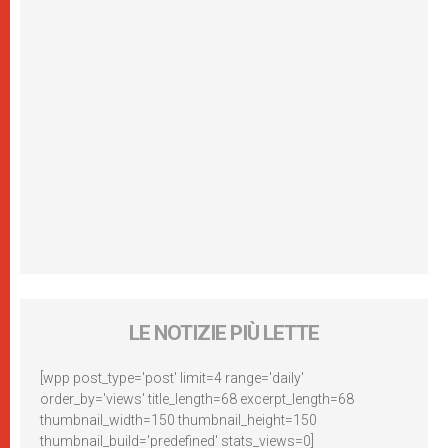
LE NOTIZIE PIÙ LETTE
[wpp post_type='post' limit=4 range='daily'
order_by='views' title_length=68 excerpt_length=68
thumbnail_width=150 thumbnail_height=150
thumbnail_build='predefined' stats_views=0]