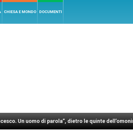
A
CHIESA E MONDO
DOCUMENTI
 uomo di parola”, dietro le quinte dell’omonimo film