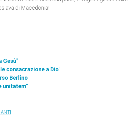
oslava di Macedonia!
 a Gesù"
ale consacrazione a Dio"
erso Berlino
e unitatem"
SANTI