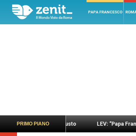
PAPA FRANCESCO
ROM
ondo più sano e giusto
LEV: “Papa Francesco. Un
PRIMO PIANO