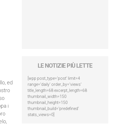
LE NOTIZIE PIÙ LETTE
[wpp post_type='post' limit=4
lo, ed
range='daily' order_by='views'
ostro
title_length=68 excerpt_length=68
thumbnail_width=150
oso
thumbnail_height=150
opa i
thumbnail_build='predefined'
oro
stats_views=0]
elo,