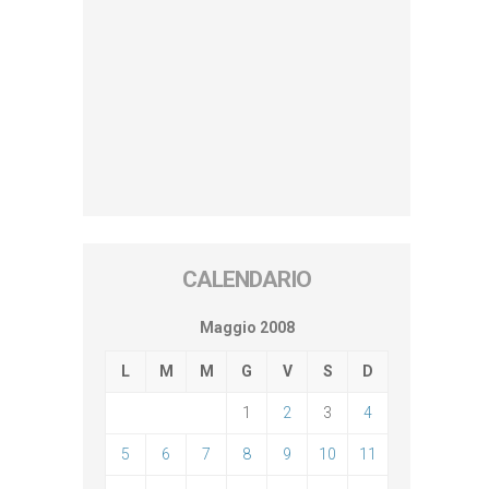
CALENDARIO
Maggio 2008
L
M
M
G
V
S
D
1
2
3
4
5
6
7
8
9
10
11