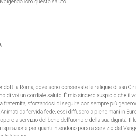
ivolgendo loro questo saluto.
,
ondotti a Roma, dove sono conservate le reliquie di san Ciril
uno di voi un cordiale saluto. È mio sincero auspicio che il v
la fraternità, sforzandosi di seguire con sempre più gener
 Animati da fervida fede, essi diffusero a piene mani in Eur
 opere a servizio del bene dell’uomo e della sua dignità. Il l
 ispirazione per quanti intendono porsi a servizio del Vang