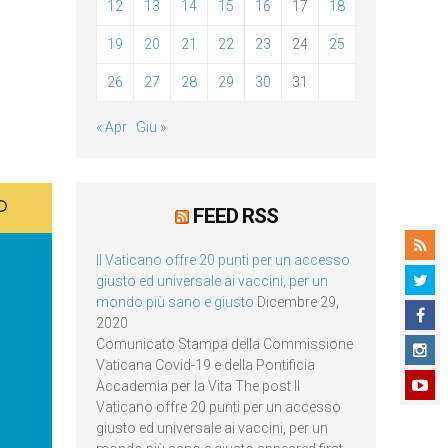
12
13
14
15
16
17
18
19
20
21
22
23
24
25
26
27
28
29
30
31
« Apr
Giu »
FEED RSS
Il Vaticano offre 20 punti per un accesso
giusto ed universale ai vaccini, per un
mondo più sano e giusto
Dicembre 29,
2020
Comunicato Stampa della Commissione
Vaticana Covid-19 e della Pontificia
Accademia per la Vita The post Il
Vaticano offre 20 punti per un accesso
giusto ed universale ai vaccini, per un