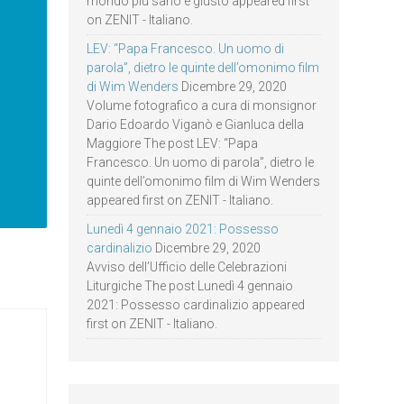
mondo più sano e giusto appeared first
on ZENIT - Italiano.
LEV: “Papa Francesco. Un uomo di
parola”, dietro le quinte dell’omonimo film
di Wim Wenders
Dicembre 29, 2020
Volume fotografico a cura di monsignor
Dario Edoardo Viganò e Gianluca della
Maggiore The post LEV: “Papa
Francesco. Un uomo di parola”, dietro le
quinte dell’omonimo film di Wim Wenders
appeared first on ZENIT - Italiano.
Lunedì 4 gennaio 2021: Possesso
cardinalizio
Dicembre 29, 2020
Avviso dell’Ufficio delle Celebrazioni
Liturgiche The post Lunedì 4 gennaio
2021: Possesso cardinalizio appeared
first on ZENIT - Italiano.