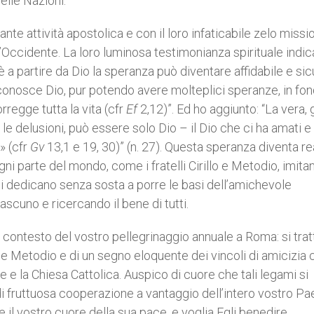
lle Nazioni.
sante attività apostolica e con il loro infaticabile zelo missi
l’Occidente. La loro luminosa testimonianza spirituale indic
 a partire da Dio la speranza può diventare affidabile e sic
 conosce Dio, pur potendo avere molteplici speranze, in fo
regge tutta la vita (cfr
Ef
2,12)”. Ed ho aggiunto: “La vera,
le delusioni, può essere solo Dio – il Dio che ci ha amati e
» (cfr
Gv
13,1 e 19, 30)” (n. 27). Questa speranza diventa re
ni parte del mondo, come i fratelli Cirillo e Metodio, imita
si dedicano senza sosta a porre le basi dell’amichevole
ciascuno e ricercando il bene di tutti.
l contesto del vostro pellegrinaggio annuale a Roma: si trat
lo e Metodio e di un segno eloquente dei vincoli di amicizia 
e e la Chiesa Cattolica. Auspico di cuore che tali legami si
i fruttuosa cooperazione a vantaggio dell’intero vostro Pa
 il vostro cuore della sua pace, e voglia Egli benedire