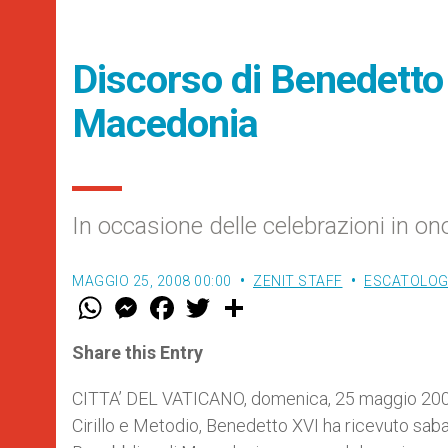
Discorso di Benedetto 
Macedonia
In occasione delle celebrazioni in ono
MAGGIO 25, 2008 00:00
ZENIT STAFF
ESCATOLOGI
W
M
F
T
S
h
e
a
w
h
a
s
c
i
a
t
s
e
t
r
Share this Entry
s
e
b
t
e
A
n
o
e
p
g
o
r
CITTA’ DEL VATICANO, domenica, 25 maggio 2008 (
p
e
k
Cirillo e Metodio, Benedetto XVI ha ricevuto saba
r