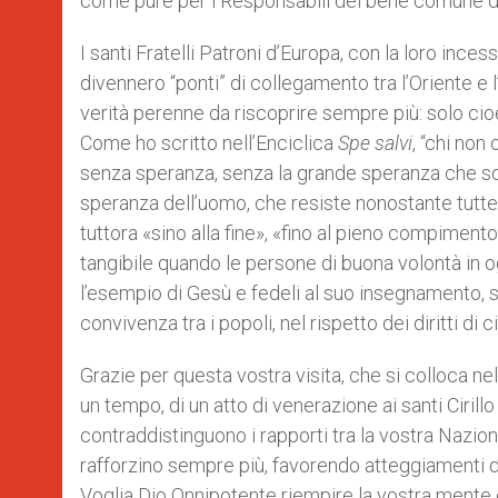
come pure per i Responsabili del bene comune de
I santi Fratelli Patroni d’Europa, con la loro inces
divennero “ponti” di collegamento tra l’Oriente e 
verità perenne da riscoprire sempre più: solo cioè
Come ho scritto nell’Enciclica
Spe salvi
, “chi non
senza speranza, senza la grande speranza che sor
speranza dell’uomo, che resiste nonostante tutte 
tuttora «sino alla fine», «fino al pieno compimento
tangibile quando le persone di buona volontà in og
l’esempio di Gesù e fedeli al suo insegnamento, 
convivenza tra i popoli, nel rispetto dei diritti di 
Grazie per questa vostra visita, che si colloca ne
un tempo, di un atto di venerazione ai santi Ciril
contraddistinguono i rapporti tra la vostra Nazion
rafforzino sempre più, favorendo atteggiamenti d
Voglia Dio Onnipotente riempire la vostra mente e