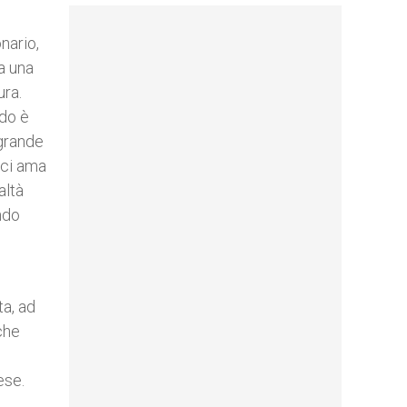
onario,
a una
ura.
ndo è
 grande
 ci ama
altà
ndo
ta, ad
che
ese.