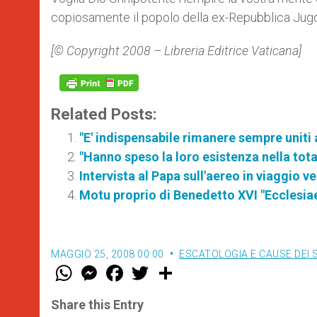
copiosamente il popolo della ex-Repubblica Jug
[© Copyright 2008 – Libreria Editrice Vaticana]
Related Posts:
"E' indispensabile rimanere sempre uniti
"Hanno speso la loro esistenza nella tot
Intervista al Papa sull'aereo in viaggio v
Motu proprio di Benedetto XVI "Ecclesia
MAGGIO 25, 2008 00:00
ESCATOLOGIA E CAUSE DEI 
W
M
F
T
S
h
e
a
w
h
a
s
c
i
a
t
s
e
t
r
Share this Entry
s
e
b
t
e