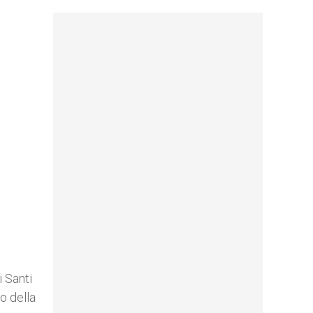
 Santi
o della