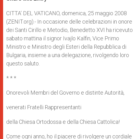
s
e
b
t
e
A
n
o
e
p
g
o
r
CITTA’ DEL VATICANO, domenica, 25 maggio 2008
p
e
k
(ZENIT.org).- In occasione delle celebrazioni in onore
r
dei Santi Cirillo e Metodio, Benedetto XVI ha ricevuto
sabato mattina il signor Ivajlo Kalfin, Vice Primo
Ministro e Ministro degli Esteri della Repubblica di
Bulgaria, insieme a una delegazione, rivolgendo loro
questo saluto.
* * *
Onorevoli Membri del Governo e distinte Autorità,
venerati Fratelli Rappresentanti
della Chiesa Ortodossa e della Chiesa Cattolica!
Come ogni anno, ho il piacere di rivolgere un cordiale