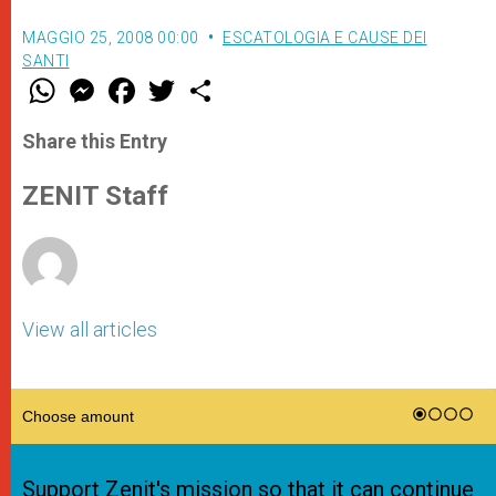
MAGGIO 25, 2008 00:00
ESCATOLOGIA E CAUSE DEI
SANTI
W
M
F
T
S
h
e
a
w
h
a
s
c
i
a
t
s
e
t
r
Share this Entry
s
e
b
t
e
A
n
o
e
p
g
o
r
ZENIT Staff
p
e
k
r
View all articles