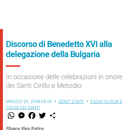
Discorso di Benedetto XVI alla
delegazione della Bulgaria
In occasione delle celebrazioni in onore
dei Santi Cirillo e Metodio
MAGGIO 25, 2008 00:00
ZENIT STAFF
ESCATOLOGIA E
CAUSE DEI SANTI
W
M
F
T
S
h
e
a
w
h
a
s
c
i
a
t
s
e
t
r
Share this Entry