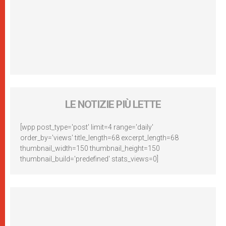
LE NOTIZIE PIÙ LETTE
[wpp post_type='post' limit=4 range='daily'
order_by='views' title_length=68 excerpt_length=68
thumbnail_width=150 thumbnail_height=150
thumbnail_build='predefined' stats_views=0]