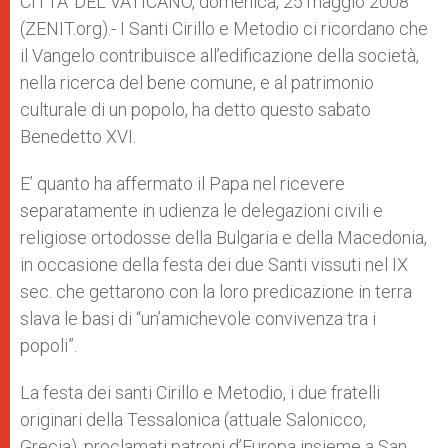
CITTA’ DEL VATICANO, domenica, 25 maggio 2008
p
e
k
(ZENIT.org).- I Santi Cirillo e Metodio ci ricordano che
r
il Vangelo contribuisce all’edificazione della società,
nella ricerca del bene comune, e al patrimonio
culturale di un popolo, ha detto questo sabato
Benedetto XVI.
E’ quanto ha affermato il Papa nel ricevere
separatamente in udienza le delegazioni civili e
religiose ortodosse della Bulgaria e della Macedonia,
in occasione della festa dei due Santi vissuti nel IX
sec. che gettarono con la loro predicazione in terra
slava le basi di “un’amichevole convivenza tra i
popoli”.
La festa dei santi Cirillo e Metodio, i due fratelli
originari della Tessalonica (attuale Salonicco,
Grecia), proclamati patroni d’Europa insieme a San