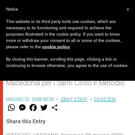
IT
Notice
x
This website or its third party tools use cookies, which are
necessary to its functioning and required to achieve the
purposes illustrated in the cookie policy. If you want to know
Benedetto XVI: il Vangelo, fonte
more or withdraw your consent to all or some of the cookies,
please refer to the
cookie policy
.
di convivenza e identità culturale
By closing this banner, scrolling this page, clicking a link or
continuing to browse otherwise, you agree to the use of cookies.
Udienza alle delegazioni di Bulgaria e
Macedonia per i Santi Cirillo e Metodio
MAGGIO 25, 2008 00:00
ZENIT STAFF
DICASTERI
W
M
F
T
S
h
e
a
w
h
a
s
c
i
a
t
s
e
t
r
Share this Entry
s
e
b
t
e
A
n
o
e
p
g
o
r