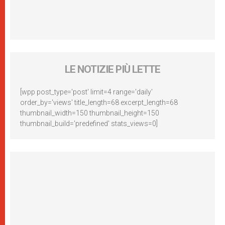
LE NOTIZIE PIÙ LETTE
[wpp post_type='post' limit=4 range='daily'
order_by='views' title_length=68 excerpt_length=68
thumbnail_width=150 thumbnail_height=150
thumbnail_build='predefined' stats_views=0]