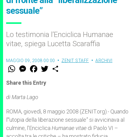
di fronte alla “liberalizzazione
sessuale”
Lo testimonia l’Enciclica Humanae
vitae, spiega Lucetta Scaraffia
MAGGIO 09, 2008 00:00
ZENIT STAFF
ARCHIVI
W
M
F
T
S
h
e
a
w
h
a
s
c
i
a
t
s
e
t
r
Share this Entry
s
e
b
t
e
A
n
o
e
p
g
o
r
di Marta Lago
p
e
k
r
ROMA, giovedì, 8 maggio 2008 (ZENIT.org).- Quando
l’“utopia della liberazione sessuale” si avvicinava al
culmine, l’Enciclica
Humanae vitae
di Paolo VI –
accolta tra le critiche – ha mostrato fiducia