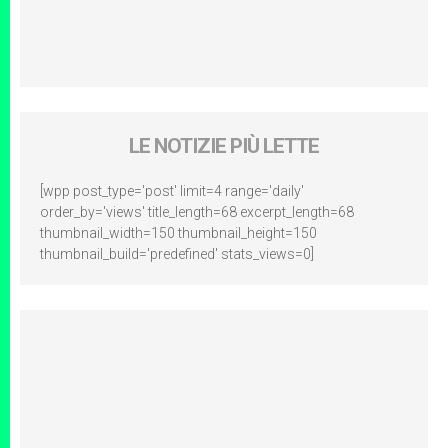
LE NOTIZIE PIÙ LETTE
[wpp post_type='post' limit=4 range='daily'
order_by='views' title_length=68 excerpt_length=68
thumbnail_width=150 thumbnail_height=150
thumbnail_build='predefined' stats_views=0]