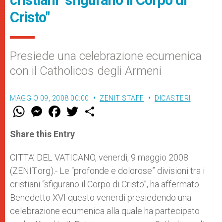
cristiani "sfigurano il Corpo di
Cristo"
Presiede una celebrazione ecumenica
con il Catholicos degli Armeni
MAGGIO 09, 2008 00:00
ZENIT STAFF
DICASTERI
W
M
F
T
S
h
e
a
w
h
a
s
c
i
a
t
s
e
t
r
Share this Entry
s
e
b
t
e
A
n
o
e
p
g
o
r
CITTA’ DEL VATICANO, venerdì, 9 maggio 2008
p
e
k
(ZENIT.org).- Le “profonde e dolorose” divisioni tra i
r
cristiani “sfigurano il Corpo di Cristo”, ha affermato
Benedetto XVI questo venerdì presiedendo una
celebrazione ecumenica alla quale ha partecipato