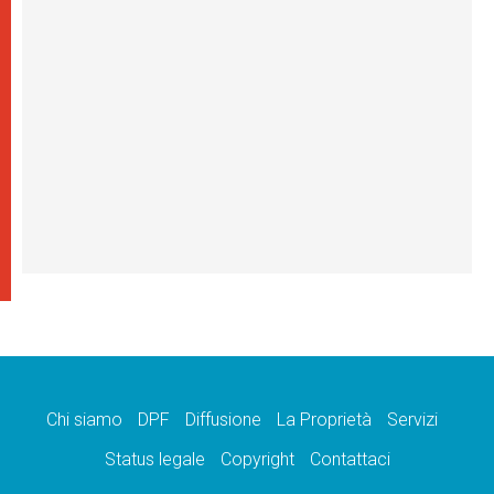
Chi siamo
DPF
Diffusione
La Proprietà
Servizi
Status legale
Copyright
Contattaci