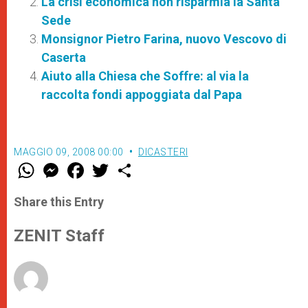
La crisi economica non risparmia la Santa
Sede
Monsignor Pietro Farina, nuovo Vescovo di
Caserta
Aiuto alla Chiesa che Soffre: al via la
raccolta fondi appoggiata dal Papa
MAGGIO 09, 2008 00:00
DICASTERI
W
M
F
T
S
h
e
a
w
h
a
s
c
i
a
t
s
e
t
r
Share this Entry
s
e
b
t
e
A
n
o
e
p
g
o
r
ZENIT Staff
p
e
k
r