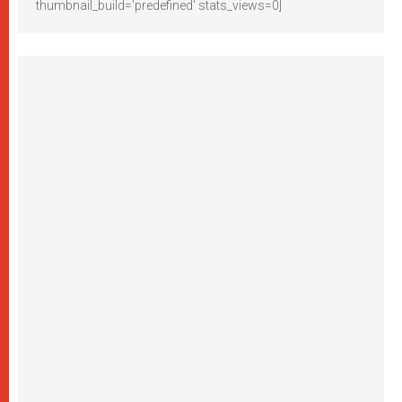
thumbnail_build='predefined' stats_views=0]