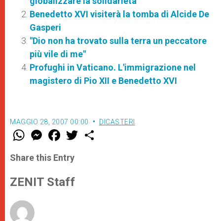
globalizzare la solidarietà
Benedetto XVI visiterà la tomba di Alcide De
Gasperi
"Dio non ha trovato sulla terra un peccatore
più vile di me"
Profughi in Vaticano. L'immigrazione nel
magistero di Pio XII e Benedetto XVI
MAGGIO 28, 2007 00:00
DICASTERI
W
M
F
T
S
h
e
a
w
h
a
s
c
i
a
t
s
e
t
r
Share this Entry
s
e
b
t
e
A
n
o
e
p
g
o
r
ZENIT Staff
p
e
k
r