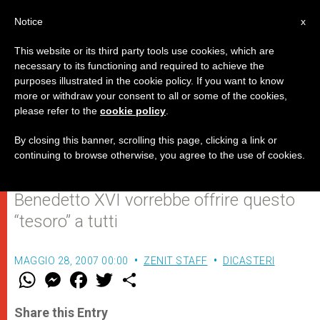
IT
Notice
x
This website or its third party tools use cookies, which are
necessary to its functioning and required to achieve the
purposes illustrated in the cookie policy. If you want to know
Cardinale Darío Castrillón Hoyos:
more or withdraw your consent to all or some of the cookies,
please refer to the
cookie policy
.
il Papa favorevole alla Messa in
latino
By closing this banner, scrolling this page, clicking a link or
continuing to browse otherwise, you agree to the use of cookies.
Benedetto XVI vorrebbe offrire questo
“tesoro” a tutti
MAGGIO 28, 2007 00:00
ZENIT STAFF
DICASTERI
W
M
F
T
S
h
e
a
w
h
a
s
c
i
a
t
s
e
t
r
Share this Entry
s
e
b
t
e