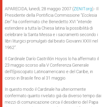
A
n
o
e
p
g
o
r
APARECIDA, lunedì, 28 maggio 2007 (
ZENIT.org
).- Il
p
e
k
Presidente della Pontificia Commissione “
r
Ecclesia
Dei
” ha confermato che Benedetto XVI “intende
estendere a tutta la Chiesa latina la possibilità di
celebrare la Santa Messa e i sacramenti secondo i
libri liturgici promulgati dal beato Giovanni XXIII nel
1962”.
Il Cardinale Darío Castrillón Hoyos lo ha affermato il
23 maggio scorso alla V Conferenza Generale
dell’Episcopato Latinoamericano e del Caribe, in
corso in Brasile fino al 31 maggio.
In questo modo il Cardinale ha ulteriormente
confermato quanto rivelato già da diverso tempo dai
mezzi di comunicazione circa il desiderio del Papa