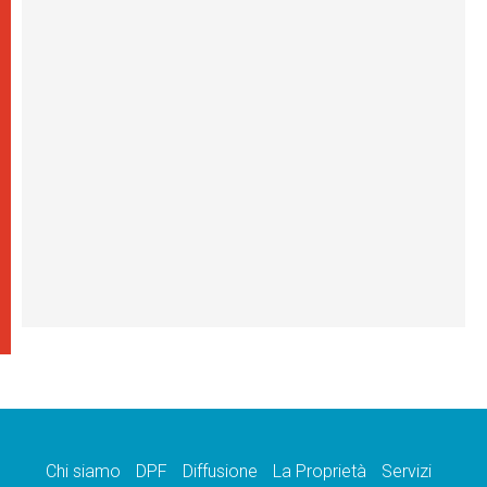
Chi siamo
DPF
Diffusione
La Proprietà
Servizi