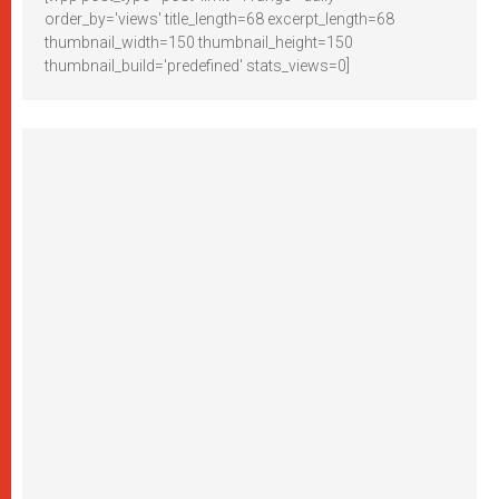
order_by='views' title_length=68 excerpt_length=68
thumbnail_width=150 thumbnail_height=150
thumbnail_build='predefined' stats_views=0]