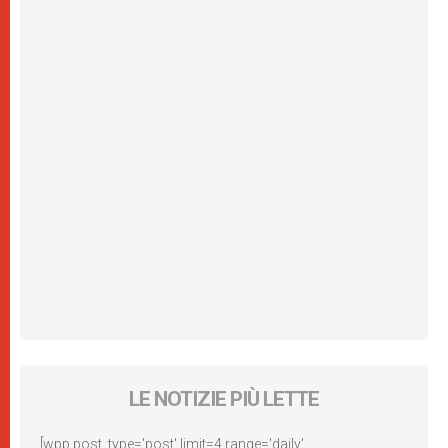
LE NOTIZIE PIÙ LETTE
[wpp post_type='post' limit=4 range='daily'