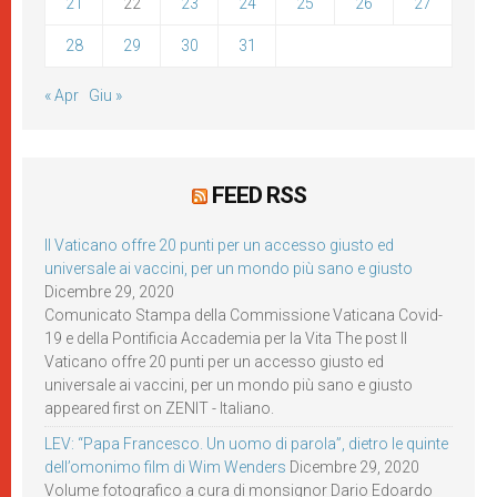
21
22
23
24
25
26
27
28
29
30
31
« Apr
Giu »
FEED RSS
Il Vaticano offre 20 punti per un accesso giusto ed
universale ai vaccini, per un mondo più sano e giusto
Dicembre 29, 2020
Comunicato Stampa della Commissione Vaticana Covid-
19 e della Pontificia Accademia per la Vita The post Il
Vaticano offre 20 punti per un accesso giusto ed
universale ai vaccini, per un mondo più sano e giusto
appeared first on ZENIT - Italiano.
LEV: “Papa Francesco. Un uomo di parola”, dietro le quinte
dell’omonimo film di Wim Wenders
Dicembre 29, 2020
Volume fotografico a cura di monsignor Dario Edoardo