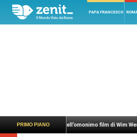
PAPA FRANCESCO
ROM
 dietro le quinte dell’omonimo film di Wim Wenders
PRIMO PIANO