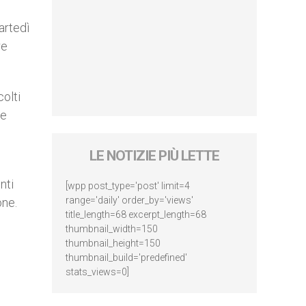
artedì
re
olti
 e
LE NOTIZIE PIÙ LETTE
nti
[wpp post_type='post' limit=4
range='daily' order_by='views'
one.
title_length=68 excerpt_length=68
thumbnail_width=150
thumbnail_height=150
thumbnail_build='predefined'
stats_views=0]