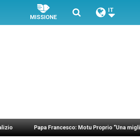
IT
MISSIONE
Papa Francesco: Motu Proprio “Una migliore orga