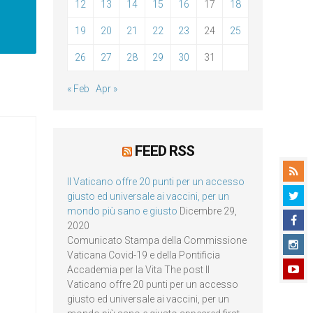
12
13
14
15
16
17
18
19
20
21
22
23
24
25
26
27
28
29
30
31
« Feb
Apr »
FEED RSS
Il Vaticano offre 20 punti per un accesso
giusto ed universale ai vaccini, per un
mondo più sano e giusto
Dicembre 29,
2020
Comunicato Stampa della Commissione
Vaticana Covid-19 e della Pontificia
Accademia per la Vita The post Il
Vaticano offre 20 punti per un accesso
giusto ed universale ai vaccini, per un