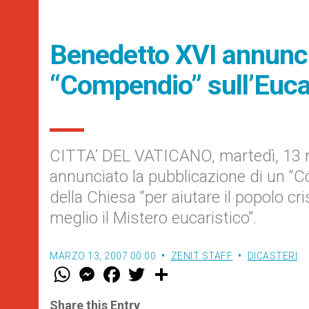
Benedetto XVI annunci
“Compendio” sull’Euca
CITTA’ DEL VATICANO, martedì, 13 
annunciato la pubblicazione di un “C
della Chiesa “per aiutare il popolo cr
meglio il Mistero eucaristico”.
MARZO 13, 2007 00:00
ZENIT STAFF
DICASTERI
W
M
F
T
S
h
e
a
w
h
a
s
c
i
a
t
s
e
t
r
Share this Entry