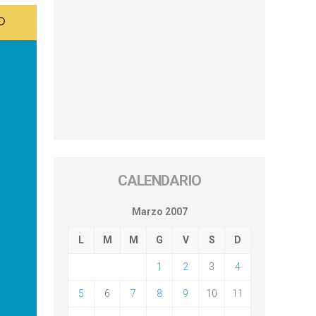
CALENDARIO
Marzo 2007
L
M
M
G
V
S
D
1
2
3
4
5
6
7
8
9
10
11