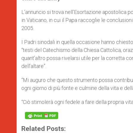
s
e
b
t
e
A
n
o
e
p
g
o
r
L’annuncio si trova nell’Esortazione apostolica po
p
e
k
in Vaticano, in cui il Papa raccoglie le conclusion
r
2005.
I Padri sinodali in quella occasione hanno chiest
“testi del Catechismo della Chiesa Cattolica, ora
quant’altro possa rivelarsi utile per la corrett
dell’altare”.
“Mi auguro che questo strumento possa contribuir
ogni giorno di più fonte e culmine della vita e del
“Ciò stimolerà ogni fedele a fare della propria vit
Related Posts: