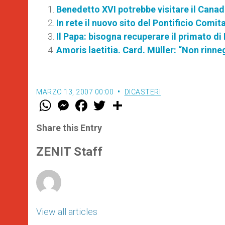
Benedetto XVI potrebbe visitare il Canad
In rete il nuovo sito del Pontificio Comit
Il Papa: bisogna recuperare il primato di 
Amoris laetitia. Card. Müller: “Non rinn
MARZO 13, 2007 00:00
DICASTERI
W
M
F
T
S
h
e
a
w
h
a
s
c
i
a
t
s
e
t
r
Share this Entry
s
e
b
t
e
A
n
o
e
p
g
o
r
ZENIT Staff
p
e
k
r
View all articles