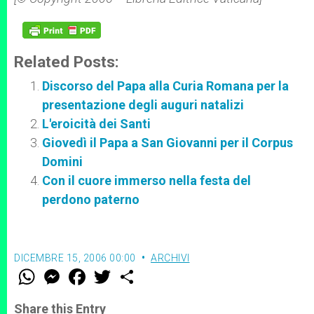
Related Posts:
Discorso del Papa alla Curia Romana per la
presentazione degli auguri natalizi
L'eroicità dei Santi
Giovedì il Papa a San Giovanni per il Corpus
Domini
Con il cuore immerso nella festa del
perdono paterno
DICEMBRE 15, 2006 00:00
ARCHIVI
W
M
F
T
S
h
e
a
w
h
a
s
c
i
a
t
s
e
t
r
Share this Entry