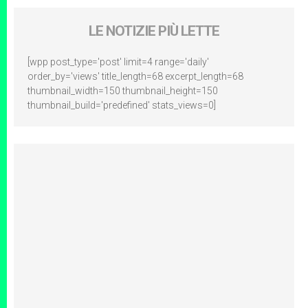
LE NOTIZIE PIÙ LETTE
[wpp post_type='post' limit=4 range='daily'
order_by='views' title_length=68 excerpt_length=68
thumbnail_width=150 thumbnail_height=150
thumbnail_build='predefined' stats_views=0]