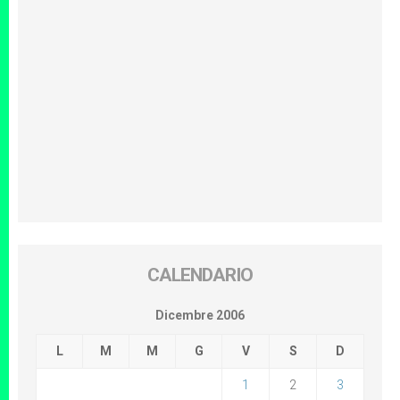
CALENDARIO
Dicembre 2006
L
M
M
G
V
S
D
1
2
3