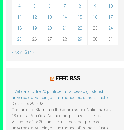
4
5
6
7
8
9
10
11
12
13
14
15
16
17
18
19
20
21
22
23
24
25
26
27
28
29
30
31
« Nov
Gen »
FEED RSS
Il Vaticano offre 20 punti per un accesso giusto ed
universale ai vaccini, per un mondo più sano e giusto
Dicembre 29, 2020
Comunicato Stampa della Commissione Vaticana Covid-
19 e della Pontificia Accademia per la Vita The post Il
Vaticano offre 20 punti per un accesso giusto ed
universale ai vaccini, per un mondo più sano e giusto