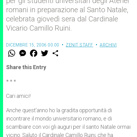
per gli studenti universitari degli Atenei
romani in preparazione al Santo Natale,
celebrata giovedì sera dal Cardinale
Vicario Camillo Ruini.
DICEMBRE 15, 2006 00:00
ZENIT STAFF
ARCHIVI
W
M
F
T
S
h
e
a
w
h
a
s
c
i
a
t
s
e
t
r
Share this Entry
s
e
b
t
e
A
n
o
e
p
g
o
r
* * *
p
e
k
r
Cari amici!
Anche quest’anno ho la gradita opportunità di
incontrare il mondo universitario romano, e di
scambiare con voi gli auguri per il santo Natale ormai
vicino. Saluto il Cardinale Camillo Ruini, che ha