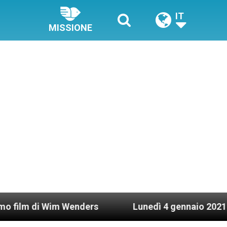
IT
MISSIONE
Wim Wenders
Lunedì 4 gennaio 2021: Possesso c