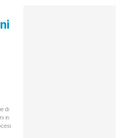
ni
e di
ni in
ocesi