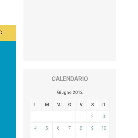
CALENDARIO
Giugno 2012
L
M
M
G
V
S
D
1
2
3
4
5
6
7
8
9
10