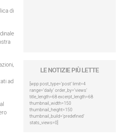
ica di
rdinale
ostra
azioni,
LE NOTIZIE PIÙ LETTE
tati ad
[wpp post_type='post' limit=4
range='daily' order_by='views'
title_length=68 excerpt_length=68
al
thumbnail_width=150
thumbnail_height=150
ero
thumbnail_build='predefined'
stats_views=0]