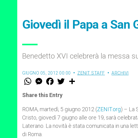
Giovedì il Papa a San 
Benedetto XVI celebrerà la messa sul
GIUGNO 05, 2012 00:00
ZENIT STAFF
ARCHIVI
W
M
F
T
S
h
e
a
w
h
a
s
c
i
a
t
s
e
t
r
Share this Entry
s
e
b
t
e
A
n
o
e
p
g
o
r
ROMA, martedì, 5 giugno 2012 (
ZENIT.org
) – La 
p
e
k
Cristo, giovedì 7 giugno alle ore 19, sarà celebra
r
Laterano. La novità è stata comunicata in una lette
di Roma.