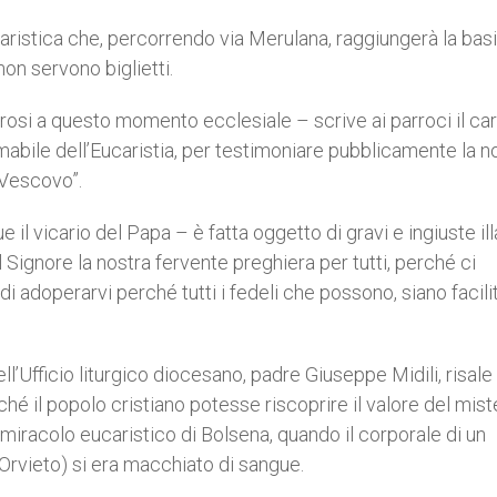
ristica che, percorrendo via Merulana, raggiungerà la basil
on servono biglietti.
rosi a questo momento ecclesiale – scrive ai parroci il ca
timabile dell’Eucaristia, per testimoniare pubblicamente la n
 Vescovo”.
il vicario del Papa – è fatta oggetto di gravi e ingiuste ill
 Signore la nostra fervente preghiera per tutti, perché ci
di adoperarvi perché tutti i fedeli che possono, siano facili
ell’Ufficio liturgico diocesano, padre Giuseppe Midili, risale 
hé il popolo cristiano potesse riscoprire il valore del mist
l miracolo eucaristico di Bolsena, quando il corporale di un
rvieto) si era macchiato di sangue.