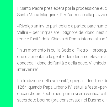
Il Santo Padre presiederà poi la processione euca
Santa Maria Maggiore. Per l’accesso alla piazza n
«Rivolgo un invito particolare a partecipare nume
Vallini – per ringraziare il Signore del dono ines
fede e l’unità della Chiesa di Roma intorno al suo
“In un momento in cui la Sede di Pietro – prosegue 
che disorientano la gente, desideriamo elevare al
conceda il dono dell’unità e della pace. Vi chiedo 
intervenire”.
La tradizione della solennità, spiega il direttore d
1264, quando Papa Urbano IV istituì la festa «perc
eucaristico». Pochi mesi prima si era verificato i
sacerdote boemo (ora conservato nel Duomo di O