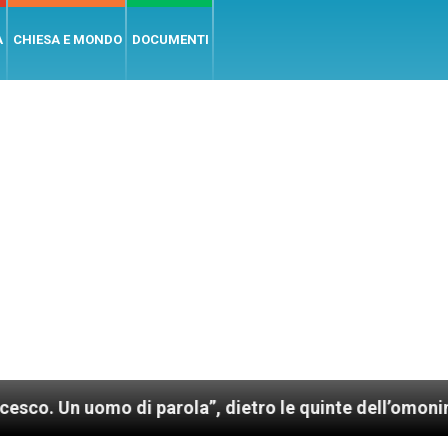
A
CHIESA E MONDO
DOCUMENTI
mo di parola”, dietro le quinte dell’omonimo film di 