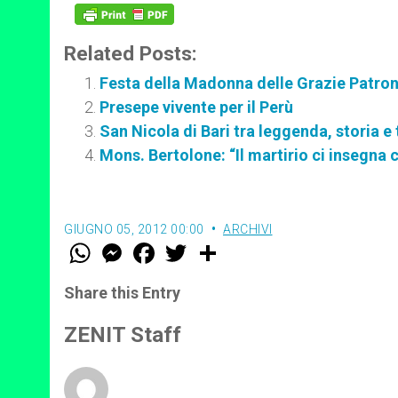
Related Posts:
Festa della Madonna delle Grazie Patrona 
Presepe vivente per il Perù
San Nicola di Bari tra leggenda, storia e
Mons. Bertolone: “Il martirio ci insegna 
GIUGNO 05, 2012 00:00
ARCHIVI
W
M
F
T
S
h
e
a
w
h
a
s
c
i
a
t
s
e
t
r
Share this Entry
s
e
b
t
e
A
n
o
e
p
g
o
r
ZENIT Staff
p
e
k
r