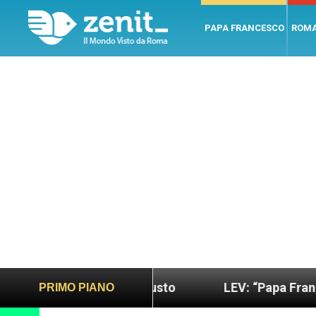
PAPA FRANCESCO
ROM
o più sano e giusto
LEV: “Papa Francesco. Un uo
PRIMO PIANO