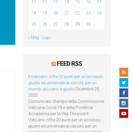
11
12
13
14
15
16
17
18
19
20
21
22
23
24
25
26
27
28
29
30
« Mag
Lug »
FEED RSS
Il Vaticano offre 20 punti per un accesso
giusto ed universale ai vaccini, per un
mondo più sano e giusto
Dicembre 29,
2020
Comunicato Stampa della Commissione
Vaticana Covid-19 e della Pontificia
Accademia per la Vita The post Il
Vaticano offre 20 punti per un accesso
giusto ed universale ai vaccini, per un