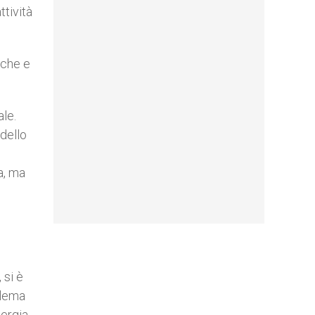
ttività
iche e
ale.
dello
a, ma
 si è
blema
ergia.