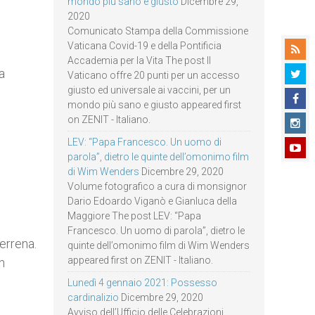
mondo più sano e giusto
Dicembre 29,
2020
Comunicato Stampa della Commissione
Vaticana Covid-19 e della Pontificia
Accademia per la Vita The post Il
a
Vaticano offre 20 punti per un accesso
giusto ed universale ai vaccini, per un
mondo più sano e giusto appeared first
on ZENIT - Italiano.
LEV: “Papa Francesco. Un uomo di
parola”, dietro le quinte dell’omonimo film
di Wim Wenders
Dicembre 29, 2020
Volume fotografico a cura di monsignor
Dario Edoardo Viganò e Gianluca della
Maggiore The post LEV: “Papa
Francesco. Un uomo di parola”, dietro le
errena.
quinte dell’omonimo film di Wim Wenders
appeared first on ZENIT - Italiano.
n
Lunedì 4 gennaio 2021: Possesso
cardinalizio
Dicembre 29, 2020
Avviso dell’Ufficio delle Celebrazioni