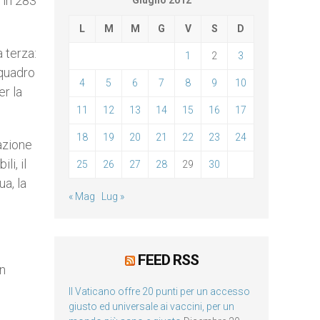
 in 283
Giugno 2012
L
M
M
G
V
S
D
 terza:
1
2
3
 quadro
4
5
6
7
8
9
10
er la
11
12
13
14
15
16
17
18
19
20
21
22
23
24
zazione
li, il
25
26
27
28
29
30
ua, la
« Mag
Lug »
FEED RSS
on
Il Vaticano offre 20 punti per un accesso
giusto ed universale ai vaccini, per un