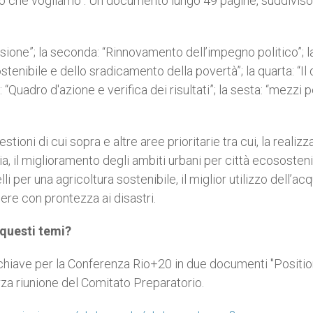
turo che vogliamo". Un documento lungo 49 pagine, suddiviso
sione”; la seconda: “Rinnovamento dell’impegno politico”; la
tenibile e dello sradicamento della povertà”; la quarta: “Il
: “Quadro d'azione e verifica dei risultati”; la sesta: “mezzi p
ioni di cui sopra e altre aree prioritarie tra cui, la realiz
ia, il miglioramento degli ambiti urbani per città ecosostenibi
per una agricoltura sostenibile, il miglior utilizzo dell’acq
ere con prontezza ai disastri.
 questi temi?
 chiave per la Conferenza Rio+20 in due documenti "Positi
rza riunione del Comitato Preparatorio.