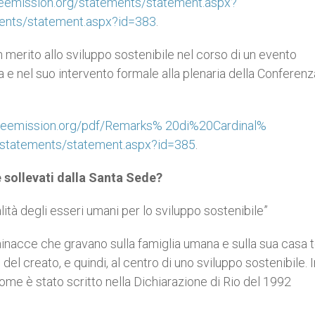
eemission.org/statements/statement.aspx?
ments/statement.aspx?id=383
.
n merito allo sviluppo sostenibile nel corso di un evento
a e nel suo intervento formale alla plenaria della Conferenz
seemission.org/pdf/Remarks% 20di%20Cardinal%
/statements/statement.aspx?id=385
.
e sollevati dalla Santa Sede?
alità degli esseri umani per lo sviluppo sostenibile”
nacce che gravano sulla famiglia umana e sulla sua casa t
el creato, e quindi, al centro di uno sviluppo sostenibile. I
come è stato scritto nella Dichiarazione di Rio del 1992