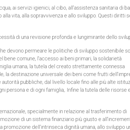
qua, ai servizi igienici, al cibo, all’assistenza sanitaria di b
 alla vita, alla sopravvivenza e allo sviluppo. Questi diritti 
cessità di una revisione profonda e lungimirante dello svilu
 che devono permeare le politiche di sviluppo sostenibile so
l bene comune, l'accesso ai beni primari, la solidarietà
famiglia umana, la tutela del creato strettamente connessa
le, la destinazione universale dei beni come frutti dell’imp
utorità pubbliche, dal livello locale fino alle più alte istituz
 persona e di ogni famiglia,. Infine la tutela delle risorse e
nternazionale, specialmente in relazione al trasferimento di
romozione di un sistema finanziario più giusto e all’incremen
 alla promozione dell’intrinseca dignità umana, allo sviluppo