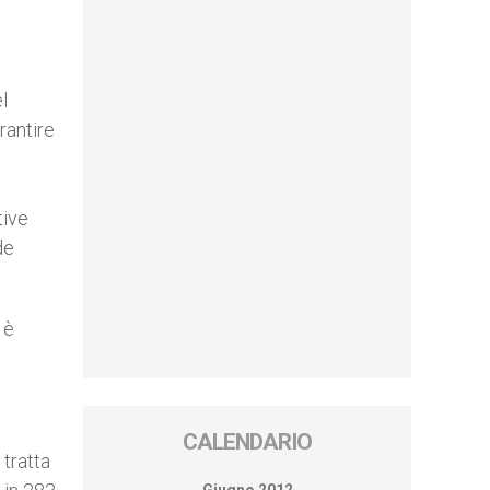
l
rantire
tive
de
 è
CALENDARIO
tratta