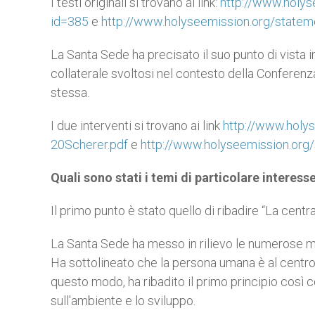
I testi originali si trovano ai link:
http://www.holys
id=385
e
http://www.holyseemission.org/state
La Santa Sede ha precisato il suo punto di vista i
collaterale svoltosi nel contesto della Conferenz
stessa.
I due interventi si trovano ai link
http://www.holy
20Scherer.pdf
e
http://www.holyseemission.org
Quali sono stati i temi di particolare interess
Il primo punto è stato quello di ribadire “La centr
La Santa Sede ha messo in rilievo le numerose mi
Ha sottolineato che la persona umana è al centro d
questo modo, ha ribadito il primo principio così 
sull'ambiente e lo sviluppo.