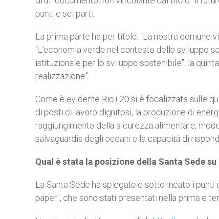
di un documento non vincolante dal titolo "Il fu
punti e sei parti.
La prima parte ha per titolo: “La nostra comune vi
“L’economia verde nel contesto dello sviluppo sos
istituzionale per lo sviluppo sostenibile”; la quinta
realizzazione”.
Come è evidente Rio+20 si è focalizzata sulle quest
di posti di lavoro dignitosi, la produzione di energ
raggiungimento della sicurezza alimentare, modelli 
salvaguardia degli oceani e la capacità di rispond
Qual è stata la posizione della Santa Sede su
La Santa Sede ha spiegato e sottolineato i punti
paper", che sono stati presentati nella prima e te