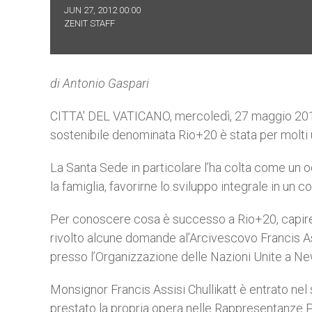
JUN 27, 2012 00:00
ZENIT STAFF
di Antonio Gaspari
CITTA' DEL VATICANO, mercoledì, 27 maggio 201
sostenibile denominata Rio+20 è stata per molti u
La Santa Sede in particolare l’ha colta come un
la famiglia, favorirne lo sviluppo integrale in un
Per conoscere cosa è successo a Rio+20, capire d
rivolto alcune domande al’Arcivescovo Francis A
presso l’Organizzazione delle Nazioni Unite a N
Monsignor Francis Assisi Chullikatt è entrato nel 
prestato la propria opera nelle Rappresentanze Pon