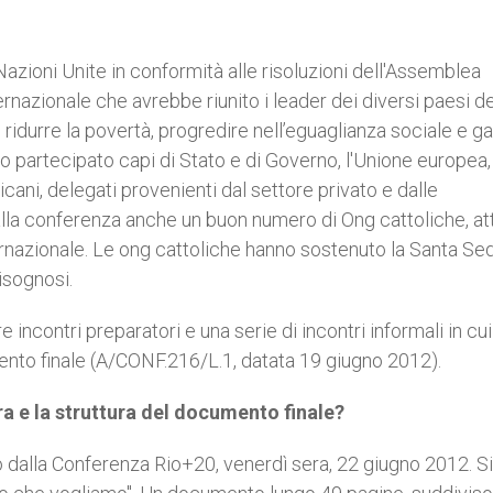
 Nazioni Unite in conformità alle risoluzioni dell'Assemblea
azionale che avrebbe riunito i leader dei diversi paesi de
 ridurre la povertà, progredire nell’eguaglianza sociale e ga
o partecipato capi di Stato e di Governo, l'Unione europea,
cani, delegati provenienti dal settore privato e dalle
lla conferenza anche un buon numero di Ong cattoliche, at
internazionale. Le ong cattoliche hanno sostenuto la Santa Se
isognosi.
e incontri preparatori e una serie di incontri informali in cui
ento finale (A/CONF.216/L.1, datata 19 giugno 2012).
ura e la struttura del documento finale?
 dalla Conferenza Rio+20, venerdì sera, 22 giugno 2012. Si 