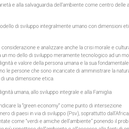
darietà e alla salvaguardia dell'ambiente come centro delle a
 modello di sviluppo integralmente umano con dimensioni et
 considerazione e analizzare anche la crisi morale e cultur
da un mo dello di sviluppo meramente tecnologico ad un mo
dignità e valore della persona umana e la sua fondamentale
sono le persone che sono incaricate di amministrare la natur
di una dimensione etica.
dignità umana, allo sviluppo integrale e alla Famiglia.
indicare la "green economy" come punto di intersezione
ro di paesi in via di sviluppo (Psv), soprattutto dall’Africa,
ntate come “verdi e amiche dell’ambiente” ponendo il pro
e più rispettose dell'ambiente e all’accesso alle fonti di en