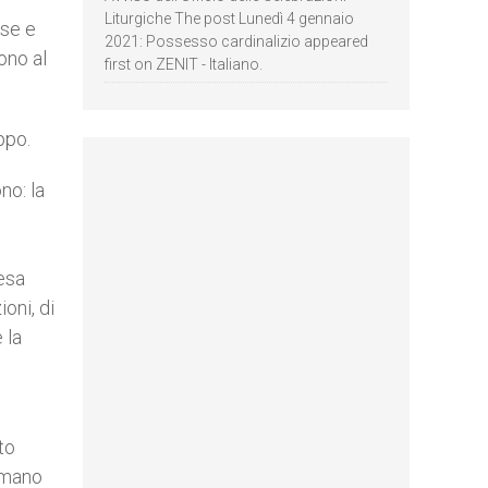
Liturgiche The post Lunedì 4 gennaio
ase e
2021: Possesso cardinalizio appeared
sono al
first on ZENIT - Italiano.
ppo.
no: la
resa
ioni, di
 la
to
 umano