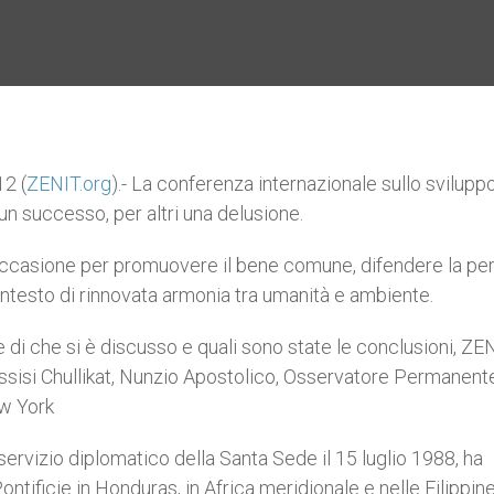
2 (
ZENIT.org
).- La conferenza internazionale sullo svilupp
n successo, per altri una delusione.
 occasione per promuovere il bene comune, difendere la pe
 contesto di rinnovata armonia tra umanità e ambiente.
i che si è discusso e quali sono state le conclusioni, ZE
ssisi Chullikat, Nunzio Apostolico, Osservatore Permanent
ew York
servizio diplomatico della Santa Sede il 15 luglio 1988, ha
tificie in Honduras, in Africa meridionale e nelle Filippine