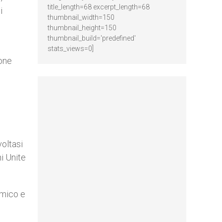
title_length=68 excerpt_length=68
i
thumbnail_width=150
thumbnail_height=150
thumbnail_build='predefined'
stats_views=0]
ione
voltasi
ni Unite
omico e