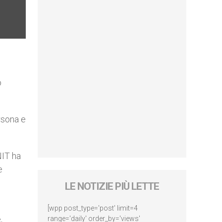
o
rsona e
NIT ha
e
LE NOTIZIE PIÙ LETTE
[wpp post_type='post' limit=4
,
range='daily' order_by='views'