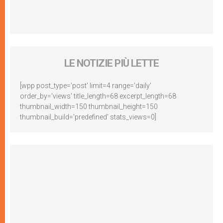
LE NOTIZIE PIÙ LETTE
[wpp post_type='post' limit=4 range='daily'
order_by='views' title_length=68 excerpt_length=68
thumbnail_width=150 thumbnail_height=150
thumbnail_build='predefined' stats_views=0]