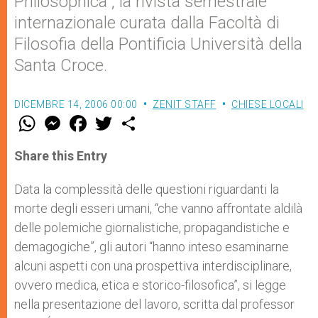
Philosophica”, la rivista semestrale
internazionale curata dalla Facoltà di
Filosofia della Pontificia Università della
Santa Croce.
DICEMBRE 14, 2006 00:00
ZENIT STAFF
CHIESE LOCALI
W
M
F
T
S
h
e
a
w
h
a
s
c
i
a
t
s
e
t
r
Share this Entry
s
e
b
t
e
A
n
o
e
p
g
o
r
Data la complessità delle questioni riguardanti la
p
e
k
morte degli esseri umani, “che vanno affrontate aldilà
r
delle polemiche giornalistiche, propagandistiche e
demagogiche”, gli autori “hanno inteso esaminarne
alcuni aspetti con una prospettiva interdisciplinare,
ovvero medica, etica e storico-filosofica”, si legge
nella presentazione del lavoro, scritta dal professor