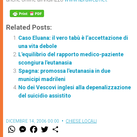
Related Posts:
Caso Eluana: il vero tabù è l’accettazione di
una vita debole
L'equilibrio del rapporto medico-paziente
scongiura l'eutanasia
Spagna: promossa l'eutanasia in due
municipi madrileni
No dei Vescovi inglesi alla depenalizzazione
del suicidio assistito
DICEMBRE 14, 2006 00:00
CHIESE LOCALI
W
M
F
T
S
h
e
a
w
h
a
s
c
i
a