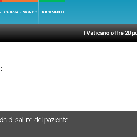
A
CHIESA E MONDO
DOCUMENTI
Il Vaticano offre 20 punti per un a
6
a di salute del paziente