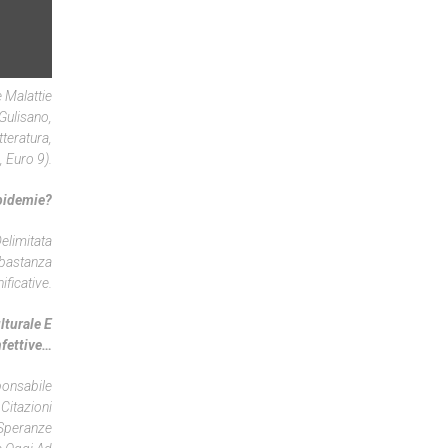
e Malattie
 Gulisano,
teratura,
 Euro 9).
pidemie?
elimitata
bbastanza
ficative.
lturale E
nfettive…
ponsabile
Citazioni
e Speranze