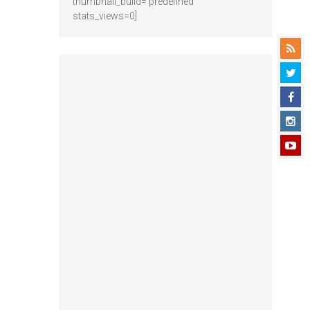
thumbnail_build='predefined'
stats_views=0]