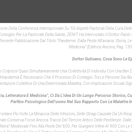
sione Della Conferenza Internazionale Su “Gli Aspetti Pastorali Della Cura Dell
onsiglio Per La Pastorale Della Salute, ZENIT Ha Intervistato Il Dottor Paolo
ente Pubblicazione Dal Titolo “Pandemie. Dalla Peste All'aviaria: Storia, Let
Medicina” (Editrice Ancora, Pag. 130,
Dottor Gulisano, Cosa Sono Le E
 Colpisce Quasi Simultaneamente Una Collettività Di Individui Con Una Ben D
 Un'epidemia È Necessario Che Il Processo Di Contagio Tra Le Persone Sia A
zioni Collettive Di Una Determinata Malattia, Con Implicazioni Sociali Signi
oria, Letteratura E Medicina”, Ci Dà L’idea Di Un Lungo Percorso Storico, Cu
Perfino Psicologico Dell’uomo Nel Suo Rapporto Con Le Malattie I
rontare Più Volte La Minaccia Delle Infezioni, Delle Stragi Causate Da Un Res
e Conserva Forse Ancora Tracce Del Terrore Antico Delle Pestilenze. Dalle 
e Nera” Medievale Fino Alla Peste Del ‘600, Per Giungere Infine Al ‘900 Con L