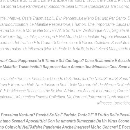
A Trionfare Su Virus E Batteri Grazie A Farmaci E Vaccini, Ma Che Si Ritrov
, La Storia Delle Pandemie Ci Racconta Della Difficile Coesistenza Tra L’uomo 
 Infettive, Ossia Trasmissibili, È In Percentuale Meno Dell’uno Per Cento. Di
ardiocircolatori, Le Malattie Respiratorie, I Tumori. Una Importante Causa D
Prima Causa Di Morte Nei Giovani Al Di Sotto Dei Venticinque Anni, Seguita A
i Si Muore Oggi In Italia, In Europa E Nel Mondo Occidentale. Eppure Nessun D
cidenti Del Traffico È In Grado Di Determinare Il Panico Collettivo Suscitato 
sa Ammalare Di Influenza (non Di Peste O Di AIDS, Si Badi Bene) Mangiando D
rus? Cosa Rappresenta Il Timore Del Contagio? Cosa Realmente È Accadu
i Le Malattie Trasmissibili Rappresentano Ancora Una Minaccia Così Scon
nevitabile Porsi In Particolare Quando Ci Si Ricorda Che Nella Storia Si Sono 
ravi E Imprevedibili. Non Parliamo Solo Delle Memorabili Pestilenze Dell’anti
ola”, E Di Minacce Recentissime Se Non Addirittura Ancora Incombenti, Come L
a Scatenato Un’autentica Psicosi Collettiva, Ma Domani Potremmo Confrontarci 
Minacce, Ipotetiche
rossima Ventura? Perché Se Ne È Parlato Tanto? E’ Il Frutto Delle Pess
aventano Scenari Apocalittici Con Un'umanità Dimezzata Da Un Virus Scono
no Coinvolti Nell’
Affaire
Pandemie Anche Interessi Molto Concreti E Poco