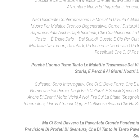
Suscitate Da Una Scienza Medica Che Sembrava Destinata 
Affrontare Nuovi Ed Inquietanti Pericoli
Nell’Occidente Contemporaneo La Mortalità Dovuta A Malattie
Muore Per Malattie Cronico-Degenerative, Come I Disturbi C
Rappresentata Anche Dagli Incidenti, Che Costituiscono La 
Posto – È Triste Dirlo – Dai Suicidi. Questo È Ciò Per Cu
Mortalità Da Tumori, Da Infarti, Da Ischemie Cerebrali O Da In
Possibilità
Che Ci Si Pos
Perché L’uomo Teme Tanto Le Malattie Trasmesse Dai Vi
Storia, E Perché Ai Giorni Nostr
Gulisano: Sono Interrogativi Che Ci Si Deve Porre, Che È I
Numerose Pandemie, Dagli Esiti Culturali E Sociali Spesso G
Anche Di Eventi Molto Vicini A Noi, Fra Cui La Citata “spagn
Tubercolosi, I Virus Africani. Oggi È L’influenza Aviaria Che H
Ma Ci Sarà Davvero La Paventata Grande Pandemia P
Previsioni Di Profeti Di Sventura, Che Di Tanto In Tanto P
So