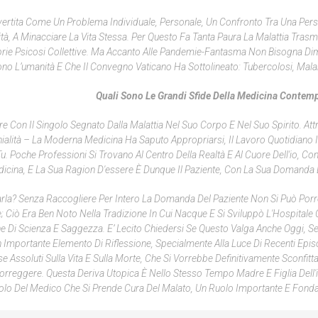
Avvertita Come Un Problema Individuale, Personale, Un Confronto Tra Una Per
tà, A Minacciare La Vita Stessa. Per Questo Fa Tanta Paura La Malattia Trasmi
prie Psicosi Collettive. Ma Accanto Alle Pandemie-Fantasma Non Bisogna Di
no L’umanità E Che Il Convegno Vaticano Ha Sottolineato: Tubercolosi, Malar
Quali Sono Le Grandi Sfide Della Medicina Contem
e Con Il Singolo Segnato Dalla Malattia Nel Suo Corpo E Nel Suo Spirito. Attr
nialità – La Moderna Medicina Ha Saputo Appropriarsi, Il Lavoro Quotidiano 
u. Poche Professioni Si Trovano Al Centro Della Realtà E Al Cuore Dell'io, Co
icina, E La Sua Ragion D'essere È Dunque Il Paziente, Con La Sua Domanda D
rla? Senza Raccogliere Per Intero La Domanda Del Paziente Non Si Può Porr
Ciò Era Ben Noto Nella Tradizione In Cui Nacque E Si Sviluppò L'Hospitale C
one Di Scienza E Saggezza. E’ Lecito Chiedersi Se Questo Valga Anche Oggi, Se
 Importante Elemento Di Riflessione, Specialmente Alla Luce Di Recenti Episo
e Assoluti Sulla Vita E Sulla Morte, Che Si Vorrebbe Definitivamente Sconfitta
orreggere. Questa Deriva Utopica È Nello Stesso Tempo Madre E Figlia Dell'
Ruolo Del Medico Che
Si Prende Cura
Del Malato, Un Ruolo Importante E Fond