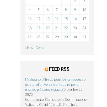
1
2
3
4
5
6
7
8
9
10
11
12
13
14
15
16
17
18
19
20
21
22
23
24
25
26
27
28
29
30
31
« Nov
Gen »
FEED RSS
Il Vaticano offre 20 punti per un accesso
giusto ed universale ai vaccini, per un
mondo più sano e giusto
Dicembre 29,
2020
Comunicato Stampa della Commissione
Vaticana Covid-19 e della Pontificia