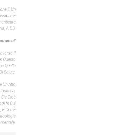
sona E Un
ssibile E
menticare
ia, AIDS.
poranea?
averso Il
In Questo
me Quelle
i Salute.
e Un Atto
ristiano,
 Sia Cioè
di In Cui
, E Che È
ideologia
amentale.