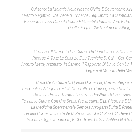
Gulisano: La Malattia Nella Nostra Civiltà È Solitamente 
Evento Negativo Che Viene A Turbarne L’equilibrio, La Quotidiani
Facendo Leva Su Queste Paure È Possibile Indurre Vere E Pro
Quelle Piaghe Che Realmente Affliggo
Gulisano: Il Compito Del Curare Ha Ogni Giorno A Che Far
Ricorso A Tutte Le Scienze E Le Tecniche Di Cui – Con Ge
Ambito Mette, Anzitutto, In Campo Il Rapporto Di Un Io Con Un T
Legate Al Mondo Della Med
Cosa C'è Al Cuore Di Questa Domanda, Come Interpreta
Terapeutico Adeguato, E Ciò Con Tutte Le Conseguenze Relative; 
Dove La Pratica Terapeutica Era Il Risultato Di Una Fusi
Possibile Curare Con Una Simile Prospettiva, E La Risposta È Un
La Medicina Sperimentale Sembra Arrogarsi Diritti E Pretes
Sentita Come Un Incidente Di Percorso Che Si Può E Si Deve C
Salutista Oggi Dominante, E Che Trova La Sua Antitesi Nel 