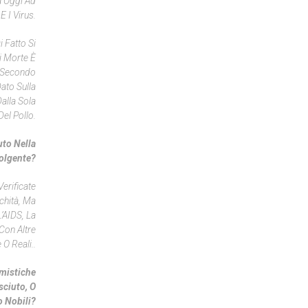
a Oggi Ad
E I Virus.
 Fatto Si
i Morte È
l Secondo
ato Sulla
Dalla Sola
el Pollo.
to Nella
volgente?
Verificate
chità, Ma
’AIDS, La
Con Altre
 O Reali..
imistiche
sciuto, O
 Nobili?