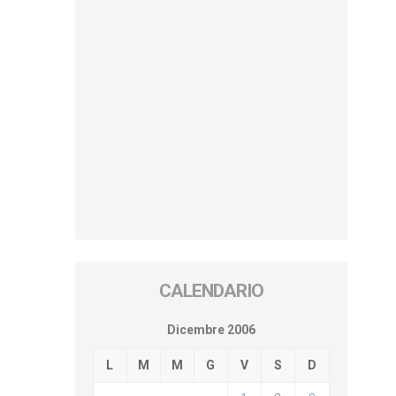
CALENDARIO
Dicembre 2006
L
M
M
G
V
S
D