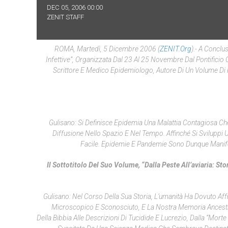
DEC 05, 2006 00:00
ZENIT STAFF
ROMA, Martedì, 5 Dicembre 2006 (
ZENIT.org
).- A Conclu
Infettive”, Organizzata Dal 23 Al 25 Novembre Dal Pontificio C
Scrittore E Medico Epidemiologo, Autore Di Un Volume Di Rec
Gulisano: Si Definisce Epidemia Una Malattia
Contagiosa
Che
Diffusione Nello Spazio E Nel Tempo. Affinché Si Sviluppi
Facile. Epidemie E Pandemie Sono Dunque Manifesta
Il Sottotitolo Del Suo Volume, “dalla Peste All’aviaria: St
Gulisano: Nel Corso Della Sua Storia, L’umanità Ha Dovuto Aff
Microscopico E Sconosciuto, E La Nostra Memoria Ancestral
Della Bibbia Alle Descrizioni Di Tucidide E Lucrezio, Dalla “Mort