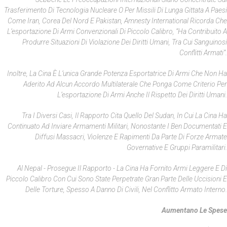
Trasferimento Di Tecnologia Nucleare O Per Missili Di Lunga Gittata A Paesi
Come Iran, Corea Del Nord E Pakistan, Amnesty International Ricorda Che
L’esportazione Di Armi Convenzionali Di Piccolo Calibro, “ha Contribuito A
Produrre Situazioni Di Violazione Dei Diritti Umani, Tra Cui Sanguinosi
Conflitti Armati”.
Inoltre, La Cina È L’unica Grande Potenza Esportatrice Di Armi Che Non Ha
Aderito Ad Alcun Accordo Multilaterale Che Ponga Come Criterio Per
L’esportazione Di Armi Anche Il Rispetto Dei Diritti Umani.
Tra I Diversi Casi, Il Rapporto Cita Quello Del Sudan, In Cui La Cina Ha
Continuato Ad Inviare Armamenti Militari, Nonostante I Ben Documentati E
Diffusi Massacri, Violenze E Rapimenti Da Parte Di Forze Armate
Governative E Gruppi Paramilitari.
Al Nepal - Prosegue Il Rapporto - La Cina Ha Fornito Armi Leggere E Di
Piccolo Calibro Con Cui Sono State Perpetrate Gran Parte Delle Uccisioni E
Delle Torture, Spesso A Danno Di Civili, Nel Conflitto Armato Interno.
Aumentano Le Spese