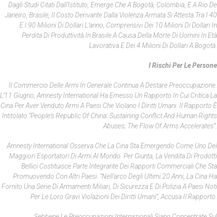
Dagli Studi Citati Dall’Istituto, Emerge Che A Bogotà, Colombia, E A Rio De
Janeiro, Brasile, Il Costo Derivante Dalla Violenza Armata Si Attesta Tra I 40
E I 90 Milioni Di Dollari L’anno, Comprensivi Dei 10 Milioni Di Dollari In
Perdita Di Produttività In Brasile A Causa Della Morte Di Uomini In Età
Lavorativa E Dei 4 Milioni Di Dollari A Bogotà.
I Rischi Per Le Persone
Il Commercio Delle Armi In Generale Continua A Destare Preoccupazione.
L’11 Giugno, Amnesty International Ha Emesso Un Rapporto In Cui Critica La
Cina Per Aver Venduto Armi A Paesi Che Violano I Diritti Umani. Il Rapporto È
Intitolato “People's Republic Of China: Sustaining Conflict And Human Rights
Abuses; The Flow Of Arms Accelerates”.
Amnesty International Osserva Che La Cina Sta Emergendo Come Uno Dei
Maggiori Esportatori Di Armi Al Mondo. Per Giunta, La Vendita Di Prodotti
Bellici Costituisce Parte Integrante Dei Rapporti Commerciali Che Sta
Promuovendo Con Altri Paesi. “Nell’arco Degli Ultimi 20 Anni, La Cina Ha
Fornito Una Serie Di Armamenti Miliari, Di Sicurezza E Di Polizia A Paesi Noti
Per Le Loro Gravi Violazioni Dei Diritti Umani”, Accusa Il Rapporto.
Sebbene Le Preoccupazioni Internazionali Siano Concentrate Sul