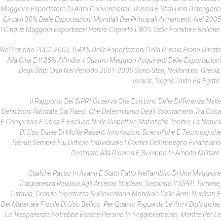
Maggiore Esportatore Di Armi Convenzionali. Russia E Stati Uniti Detengono
Circa Il 30% Delle Esportazioni Mondiali Dei Principali Armamenti. Nel 2005
I Cinque Maggiori Esportatori Hanno Coperto L’80% Delle Forniture Belliche.
Nel Periodo 2001-2005, Il 43% Delle Esportazioni Della Russia Erano Dirette
Alla Cina E Il 25% All’India. I Quattro Maggiori Acquirenti Delle Esportazioni
Degli Stati Uniti Nel Periodo 2001-2005 Sono Stati, Nell’ordine, Grecia,
Israele, Regno Unito Ed Egitto.
Il Rapporto Del SIPRI Osserva Che Esistono Delle Differenze Nelle
Definizioni Adottate Dai Paesi, Che Determinano Degli Scostamenti Tra Cosa
È Compreso E Cosa È Escluso Nelle Rispettive Statistiche. Inoltre, La Natura
Di Uso Duale Di Molte Recenti Innovazioni Scientifiche E Tecnologiche
Rende Sempre Più Difficile Individuare I Confini Dell’impegno Finanziario
Destinato Alla Ricerca E Sviluppo In Ambito Militare.
Qualche Passo In Avanti È Stato Fatto Nell’ambito Di Una Maggiore
Trasparenza Relativa Agli Arsenali Nucleari, Secondo Il SIPRI. Rimane,
Tuttavia, Grande Incertezza Sull’inventario Mondiale Delle Armi Nucleari E
Del Materiale Fissile Di Uso Bellico. Per Quanto Riguarda Le Armi Biologiche,
La Trasparenza Potrebbe Essere Persino In Peggioramento, Mentre Per Le