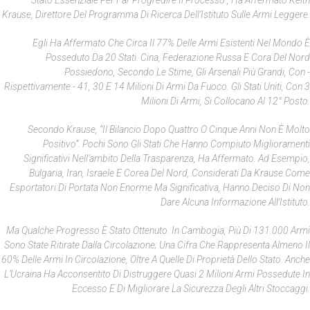
Stato Essenziale Per Far Progredire Il Processo”, Ha Affermato Keith
Krause, Direttore Del Programma Di Ricerca Dell’Istituto Sulle Armi Leggere.
Egli Ha Affermato Che Circa Il 77% Delle Armi Esistenti Nel Mondo È
Posseduto Da 20 Stati. Cina, Federazione Russa E Cora Del Nord
Possiedono, Secondo Le Stime, Gli Arsenali Più Grandi, Con -
Rispettivamente - 41, 30 E 14 Milioni Di Armi Da Fuoco. Gli Stati Uniti, Con 3
Milioni Di Armi, Si Collocano Al 12° Posto.
Secondo Krause, “il Bilancio Dopo Quattro O Cinque Anni Non È Molto
Positivo”. Pochi Sono Gli Stati Che Hanno Compiuto Miglioramenti
Significativi Nell’ambito Della Trasparenza, Ha Affermato. Ad Esempio,
Bulgaria, Iran, Israele E Corea Del Nord, Considerati Da Krause Come
Esportatori Di Portata Non Enorme Ma Significativa, Hanno Deciso Di Non
Dare Alcuna Informazione All’Istituto.
Ma Qualche Progresso È Stato Ottenuto. In Cambogia, Più Di 131.000 Armi
Sono State Ritirate Dalla Circolazione; Una Cifra Che Rappresenta Almeno Il
60% Delle Armi In Circolazione, Oltre A Quelle Di Proprietà Dello Stato. Anche
L’Ucraina Ha Acconsentito Di Distruggere Quasi 2 Milioni Armi Possedute In
Eccesso E Di Migliorare La Sicurezza Degli Altri Stoccaggi.