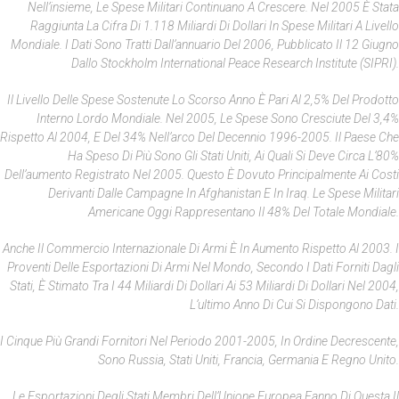
Nell’insieme, Le Spese Militari Continuano A Crescere. Nel 2005 È Stata
Raggiunta La Cifra Di 1.118 Miliardi Di Dollari In Spese Militari A Livello
Mondiale. I Dati Sono Tratti Dall’annuario Del 2006, Pubblicato Il 12 Giugno
Dallo Stockholm International Peace Research Institute (SIPRI).
Il Livello Delle Spese Sostenute Lo Scorso Anno È Pari Al 2,5% Del Prodotto
Interno Lordo Mondiale. Nel 2005, Le Spese Sono Cresciute Del 3,4%
Rispetto Al 2004, E Del 34% Nell’arco Del Decennio 1996-2005. Il Paese Che
Ha Speso Di Più Sono Gli Stati Uniti, Ai Quali Si Deve Circa L’80%
Dell’aumento Registrato Nel 2005. Questo È Dovuto Principalmente Ai Costi
Derivanti Dalle Campagne In Afghanistan E In Iraq. Le Spese Militari
Americane Oggi Rappresentano Il 48% Del Totale Mondiale.
Anche Il Commercio Internazionale Di Armi È In Aumento Rispetto Al 2003. I
Proventi Delle Esportazioni Di Armi Nel Mondo, Secondo I Dati Forniti Dagli
Stati, È Stimato Tra I 44 Miliardi Di Dollari Ai 53 Miliardi Di Dollari Nel 2004,
L’ultimo Anno Di Cui Si Dispongono Dati.
I Cinque Più Grandi Fornitori Nel Periodo 2001-2005, In Ordine Decrescente,
Sono Russia, Stati Uniti, Francia, Germania E Regno Unito.
Le Esportazioni Degli Stati Membri Dell’Unione Europea Fanno Di Questa Il