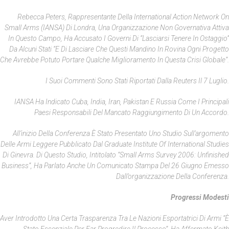
Rebecca Peters, Rappresentante Della International Action Network On
Small Arms (IANSA) Di Londra, Una Organizzazione Non Governativa Attiva
In Questo Campo, Ha Accusato I Governi Di “lasciarsi Tenere In Ostaggio”
Da Alcuni Stati “e Di Lasciare Che Questi Mandino In Rovina Ogni Progetto
Che Avrebbe Potuto Portare Qualche Miglioramento In Questa Crisi Globale”.
I Suoi Commenti Sono Stati Riportati Dalla Reuters Il 7 Luglio.
IANSA Ha Indicato Cuba, India, Iran, Pakistan E Russia Come I Principali
Paesi Responsabili Del Mancato Raggiungimento Di Un Accordo.
All’inizio Della Conferenza È Stato Presentato Uno Studio Sull’argomento
Delle Armi Leggere Pubblicato Dal Graduate Institute Of International Studies
Di Ginevra. Di Questo Studio, Intitolato “Small Arms Survey 2006: Unfinished
Business”, Ha Parlato Anche Un Comunicato Stampa Del 26 Giugno Emesso
Dall’organizzazione Della Conferenza.
Progressi Modesti
Aver Introdotto Una Certa Trasparenza Tra Le Nazioni Esportatrici Di Armi “è