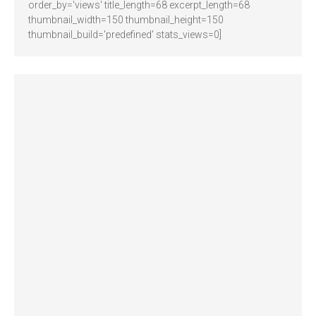
order_by='views' title_length=68 excerpt_length=68
thumbnail_width=150 thumbnail_height=150
thumbnail_build='predefined' stats_views=0]