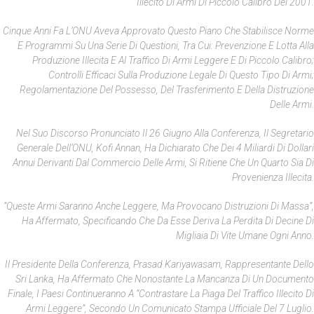
Illecito Di Armi Di Piccolo Calibro Del 2001.
Cinque Anni Fa L’ONU Aveva Approvato Questo Piano Che Stabilisce Norme
E Programmi Su Una Serie Di Questioni, Tra Cui: Prevenzione E Lotta Alla
Produzione Illecita E Al Traffico Di Armi Leggere E Di Piccolo Calibro;
Controlli Efficaci Sulla Produzione Legale Di Questo Tipo Di Armi;
Regolamentazione Del Possesso, Del Trasferimento E Della Distruzione
Delle Armi.
Nel Suo Discorso Pronunciato Il 26 Giugno Alla Conferenza, Il Segretario
Generale Dell’ONU, Kofi Annan, Ha Dichiarato Che Dei 4 Miliardi Di Dollari
Annui Derivanti Dal Commercio Delle Armi, Si Ritiene Che Un Quarto Sia Di
Provenienza Illecita.
“Queste Armi Saranno Anche Leggere, Ma Provocano Distruzioni Di Massa”,
Ha Affermato, Specificando Che Da Esse Deriva La Perdita Di Decine Di
Migliaia Di Vite Umane Ogni Anno.
Il Presidente Della Conferenza, Prasad Kariyawasam, Rappresentante Dello
Sri Lanka, Ha Affermato Che Nonostante La Mancanza Di Un Documento
Finale, I Paesi Continueranno A “contrastare La Piaga Del Traffico Illecito Di
Armi Leggere”, Secondo Un Comunicato Stampa Ufficiale Del 7 Luglio.