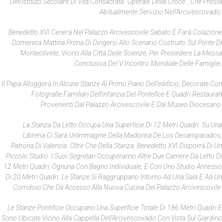
Dell’istituto Secolare Di Vita Consacrata “Operaie Della Croce”, Che Presta
Abitualmente Servizio Nell’Arcivescovado.
Benedetto XVI Cenerà Nel Palazzo Arcivescovile Sabato E Farà Colazione
Domenica Mattina Prima Di Dirigersi Allo Scenario Costruito Sul Ponte Di
Monteolivete, Vicino Alla Città Delle Scienze, Per Presiedere La Messa
Conclusiva Del V Incontro Mondiale Delle Famiglie.
Il Papa Alloggerà In Alcune Stanze Al Primo Piano Dell’edificio, Decorate Con
Fotografie Familiari Dell’infanzia Del Pontefice E Quadri Restaurati
Provenienti Dal Palazzo Arcivescovile E Dal Museo Diocesano.
La Stanza Da Letto Occupa Una Superficie Di 12 Metri Quadri. Su Una
Libreria Ci Sarà Un’immagine Della Madonna
De Los Desamparados
,
Patrona Di Valencia. Oltre Che Della Stanza, Benedetto XVI Disporrà Di Un
Piccolo Studio. I Suoi Segretari Occuperanno Altre Due Camere Da Letto Di
12 Metri Quadri, Ognuna Con Bagno Individuale, E Con Uno Studio Annesso
Di 20 Metri Quadri. Le Stanze Si Raggruppano Intorno Ad Una Sala E Ad Un
Corridoio Che Dà Accesso Alla Nuova Cucina Del Palazzo Arcivescovile.
Le Stanze Pontificie Occupano Una Superficie Totale Di 186 Metri Quadri E
Sono Ubicate Vicino Alla Cappella Dell’Arcivescovado Con Vista Sul Giardino