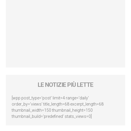
LE NOTIZIE PIÙ LETTE
[wpp post_type='post' limit=4 range='daily'
order_by='views' title_length=68 excerpt_length=68
thumbnail_width=150 thumbnail_height=150
thumbnail_build='predefined' stats_views=0]