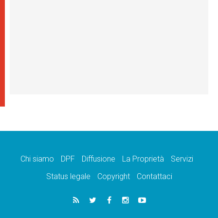
Chi siamo
DPF
Diffusione
La Proprietà
Servizi
Status legale
Copyright
Contattaci