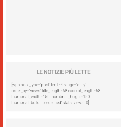
LE NOTIZIE PIÙ LETTE
[wpp post_type='post' limit=4 range='daily'
order_by='views' title_length=68 excerpt_length=68
thumbnail_width=150 thumbnail_height=150
thumbnail_build='predefined' stats_views=0]