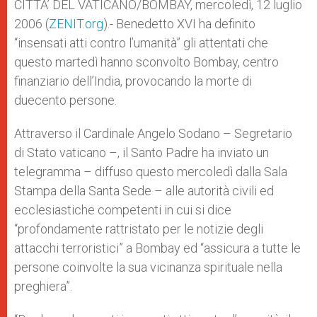
p
g
o
r
CITTA’ DEL VATICANO/BOMBAY, mercoledì, 12 luglio
p
e
k
2006 (
ZENIT.org
r
).- Benedetto XVI ha definito
“insensati atti contro l’umanità” gli attentati che
questo martedì hanno sconvolto Bombay, centro
finanziario dell’India, provocando la morte di
duecento persone.
Attraverso il Cardinale Angelo Sodano – Segretario
di Stato vaticano –, il Santo Padre ha inviato un
telegramma – diffuso questo mercoledì dalla Sala
Stampa della Santa Sede – alle autorità civili ed
ecclesiastiche competenti in cui si dice
“profondamente rattristato per le notizie degli
attacchi terroristici” a Bombay ed “assicura a tutte le
persone coinvolte la sua vicinanza spirituale nella
preghiera”.