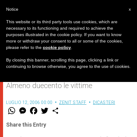
IT
Notice
x
This website or its third party tools use cookies, which are
necessary to its functioning and required to achieve the
purposes illustrated in the cookie policy. If you want to know
Benedetto XVI: gli attentati
more or withdraw your consent to all or some of the cookies,
please refer to the
cookie policy
.
terroristici a Bombay, “insensati
atti contro l’umanità”
By closing this banner, scrolling this page, clicking a link or
continuing to browse otherwise, you agree to the use of cookies.
Almeno duecento le vittime
LUGLIO 12, 2006 00:00
ZENIT STAFF
DICASTERI
W
M
F
T
S
h
e
a
w
h
a
s
c
i
a
t
s
e
t
r
Share this Entry
s
e
b
t
e
A
n
o
e