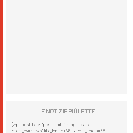
LE NOTIZIE PIÙ LETTE
[wpp post_type='post' limit=4 range='daily'
order_by='views' title_length=68 excerpt_length=68