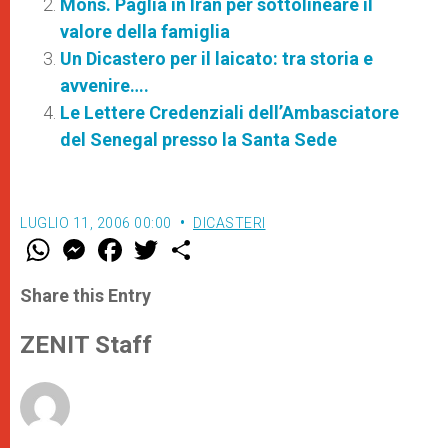
Mons. Paglia in Iran per sottolineare il
valore della famiglia
Un Dicastero per il laicato: tra storia e
avvenire….
Le Lettere Credenziali dell’Ambasciatore
del Senegal presso la Santa Sede
LUGLIO 11, 2006 00:00
DICASTERI
W
M
F
T
S
h
e
a
w
h
a
s
c
i
a
t
s
e
t
r
Share this Entry
s
e
b
t
e
A
n
o
e
p
g
o
r
ZENIT Staff
p
e
k
r