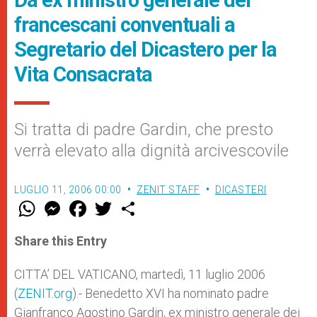
Da ex ministro generale dei
francescani conventuali a
Segretario del Dicastero per la
Vita Consacrata
Si tratta di padre Gardin, che presto
verrà elevato alla dignità arcivescovile
LUGLIO 11, 2006 00:00
ZENIT STAFF
DICASTERI
W
M
F
T
S
h
e
a
w
h
a
s
c
i
a
t
s
e
t
r
Share this Entry
s
e
b
t
e
A
n
o
e
p
g
o
r
CITTA’ DEL VATICANO, martedì, 11 luglio 2006
p
e
k
(
ZENIT.org
r
).- Benedetto XVI ha nominato padre
Gianfranco Agostino Gardin, ex ministro generale dei