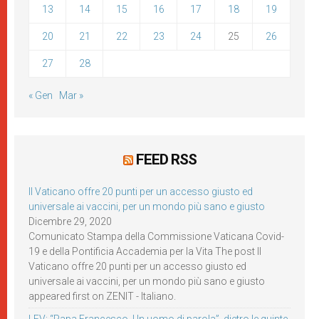
13
14
15
16
17
18
19
20
21
22
23
24
25
26
27
28
« Gen
Mar »
FEED RSS
Il Vaticano offre 20 punti per un accesso giusto ed
universale ai vaccini, per un mondo più sano e giusto
Dicembre 29, 2020
Comunicato Stampa della Commissione Vaticana Covid-
19 e della Pontificia Accademia per la Vita The post Il
Vaticano offre 20 punti per un accesso giusto ed
universale ai vaccini, per un mondo più sano e giusto
appeared first on ZENIT - Italiano.