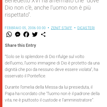
Benedetto XVI ha affermato che “dove
Dio non c’è, anche l’uomo non è più
rispettato”.
FEBBRAIO 05, 2006 00:00
ZENIT STAFF
DICASTERI
W
M
F
T
S
h
e
a
w
h
a
s
c
i
a
t
s
e
t
r
Share this Entry
s
e
b
t
e
A
n
o
e
p
g
o
r
“Solo se lo splendore di Dio rifulge sul volto
p
e
k
dell’uomo, l’uomo immagine di Dio è protetto da una
r
dignità che poi da nessuno deve essere violata”, ha
osservato il Pontefice.
Durante l’omelia della Messa da lui presieduta, il
Papa ha ricordato che “l’uomo non è il padrone della
vita; ne è piuttosto il custode e l’amministratore”.