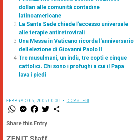
dollari alle comunità contadine
latinoamericane
La Santa Sede chiede l'accesso universale
alle terapie antiretrovirali
Una Messa in Vaticano ricorda l'anniversario
dell'elezione di Giovanni Paolo II
Tre musulmani, un indù, tre copti e cinque
cattolici. Chi sono i profughi a cui il Papa
lava i piedi
FEBBRAIO 05, 2006 00:00
DICASTERI
W
M
F
T
S
h
e
a
w
h
a
s
c
i
a
t
s
e
t
r
Share this Entry
s
e
b
t
e
A
n
o
e
p
g
o
r
ZENIT Staff