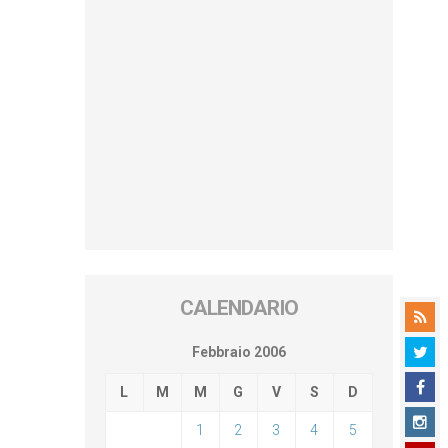
CALENDARIO
Febbraio 2006
L
M
M
G
V
S
D
1
2
3
4
5