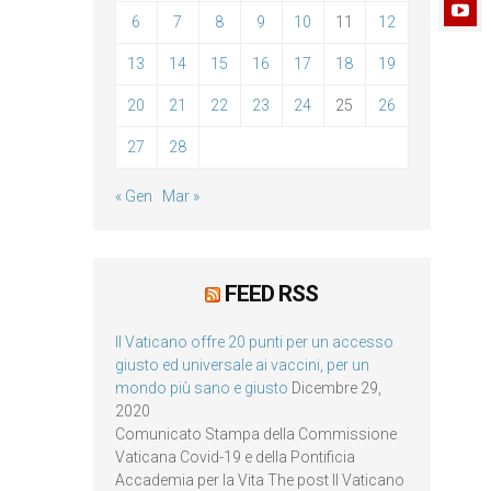
6
7
8
9
10
11
12
13
14
15
16
17
18
19
20
21
22
23
24
25
26
27
28
« Gen
Mar »
FEED RSS
Il Vaticano offre 20 punti per un accesso
giusto ed universale ai vaccini, per un
mondo più sano e giusto
Dicembre 29,
2020
Comunicato Stampa della Commissione
Vaticana Covid-19 e della Pontificia
Accademia per la Vita The post Il Vaticano