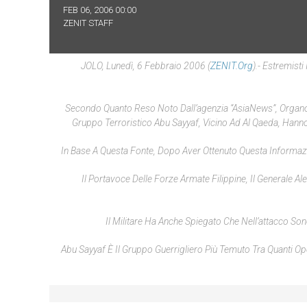
FEB 06, 2006 00:00
ZENIT STAFF
JOLO, Lunedì, 6 Febbraio 2006 (
ZENIT.org
).- Estremist
Secondo Quanto Reso Noto Dall’agenzia “AsiaNews”, Organo Inf
Gruppo Terroristico Abu Sayyaf, Vicino Ad Al Qaeda, Hanno
In Base A Questa Fonte, Dopo Aver Ottenuto Questa Informazion
Il Portavoce Delle Forze Armate Filippine, Il Generale 
Il Militare Ha Anche Spiegato Che Nell’attacco So
Abu Sayyaf È Il Gruppo Guerrigliero Più Temuto Tra Quanti Ope