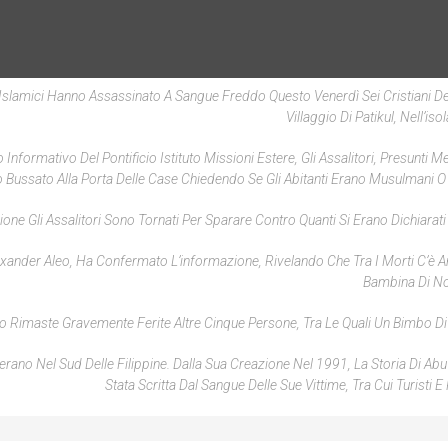
i Islamici Hanno Assassinato A Sangue Freddo Questo Venerdì Sei Cristiani De
Villaggio Di Patikul, Nell’isol
ormativo Del Pontificio Istituto Missioni Estere, Gli Assalitori, Presunti M
 Bussato Alla Porta Delle Case Chiedendo Se Gli Abitanti Erano Musulmani O C
e Gli Assalitori Sono Tornati Per Sparare Contro Quanti Si Erano Dichiarati C
Alexander Aleo, Ha Confermato L’informazione, Rivelando Che Tra I Morti C’è 
Bambina Di No
no Rimaste Gravemente Ferite Altre Cinque Persone, Tra Le Quali Un Bimbo Di 
rano Nel Sud Delle Filippine. Dalla Sua Creazione Nel 1991, La Storia Di Abu
Stata Scritta Dal Sangue Delle Sue Vittime, Tra Cui Turisti E 