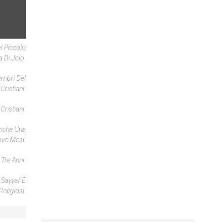
l Piccolo
a Di Jolo.
embri Del
ristiani.
ristiani.
Anche Una
ve Mesi.
Tre Anni.
 Sayyaf È
Religiosi.