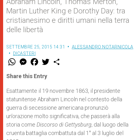
Abraham Lincoln, Thomas Merton,
Martin Luther King e Dorothy Day: tra
cristianesimo e diritti umani nella terra
delle libertà
SETTEMBRE 25, 2015 14:31
ALESSANDRO NOTARNICOLA
DICASTERI
W
M
F
T
S
h
e
a
w
h
a
s
c
i
a
t
s
e
t
r
Share this Entry
s
e
b
t
e
A
n
o
e
p
g
o
r
Esattamente il 19 novembre 1863, il presidente
p
e
k
statunitense Abraham Lincoln nel contesto della
r
guerra di secessione americana pronunziò
un’orazione molto significativa, che passerà alla
storia come
Discorso di Gettysburg
, dal luogo della
cruenta battaglia combattuta dal 1° al 3 luglio del