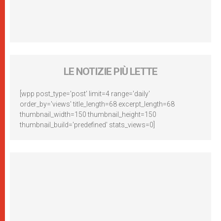
LE NOTIZIE PIÙ LETTE
[wpp post_type='post' limit=4 range='daily'
order_by='views' title_length=68 excerpt_length=68
thumbnail_width=150 thumbnail_height=150
thumbnail_build='predefined' stats_views=0]