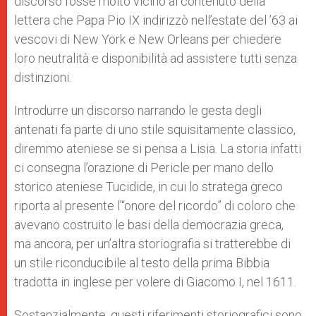
discorso fosse molto vicino al contenuto della
lettera che Papa Pio IX indirizzò nell’estate del ’63 ai
vescovi di New York e New Orleans per chiedere
loro neutralità e disponibilità ad assistere tutti senza
distinzioni.
Introdurre un discorso narrando le gesta degli
antenati fa parte di uno stile squisitamente classico,
diremmo ateniese se si pensa a Lisia. La storia infatti
ci consegna l’orazione di Pericle per mano dello
storico ateniese Tucidide, in cui lo stratega greco
riporta al presente l’“onore del ricordo” di coloro che
avevano costruito le basi della democrazia greca,
ma ancora, per un’altra storiografia si tratterebbe di
un stile riconducibile al testo della prima Bibbia
tradotta in inglese per volere di Giacomo I, nel 1611.
Sostanzialmente, questi riferimenti storiografici sono