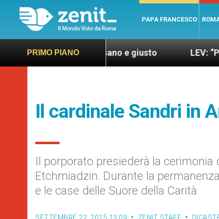
PAPA FRANCESCO
ROM
r un mondo più sano e giusto
LEV: “Papa Frances
PRIMO PIANO
Il cardinale Sandri in
Il porporato presiederà la cerimonia
Etchmiadzin. Durante la permanenza vi
e le case delle Suore della Carità
SETTEMBRE 22, 2015 13:09
ZENIT STAFF
DICAST