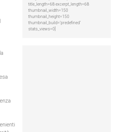
title_length=68 excerpt_length=68
thumbnail_width=150
thumbnail_height=150
l
thumbnail_build='predefined'
stats_views=0]
la
resa
cenza
enienti