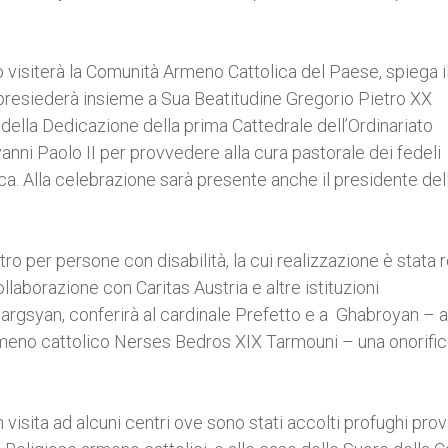
nto visiterà la Comunità Armeno Cattolica del Paese, spiega i
, presiederà insieme a Sua Beatitudine Gregorio Pietro XX
to della Dedicazione della prima Cattedrale dell’Ordinariato
anni Paolo II per provvedere alla cura pastorale dei fedeli
ca. Alla celebrazione sarà presente anche il presidente del
ro per persone con disabilità, la cui realizzazione è stata 
ollaborazione con Caritas Austria e altre istituzioni
argsyan, conferirà al cardinale Prefetto e a Ghabroyan – a
rmeno cattolico Nerses Bedros XIX Tarmouni – una onorifi
 visita ad alcuni centri ove sono stati accolti profughi prov