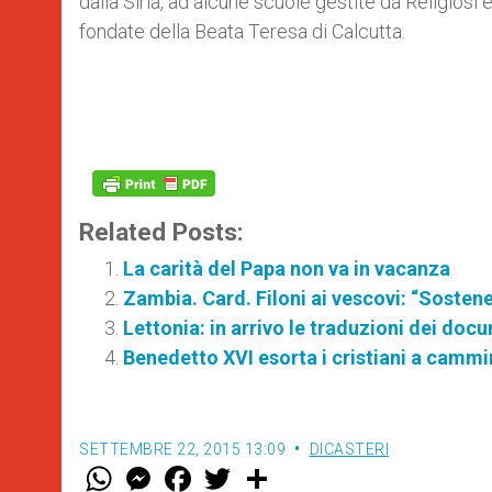
dalla Siria, ad alcune scuole gestite da Religiosi 
fondate della Beata Teresa di Calcutta.
Related Posts:
La carità del Papa non va in vacanza
Zambia. Card. Filoni ai vescovi: “Sostener
Lettonia: in arrivo le traduzioni dei docu
Benedetto XVI esorta i cristiani a camm
SETTEMBRE 22, 2015 13:09
DICASTERI
W
M
F
T
S
h
e
a
w
h