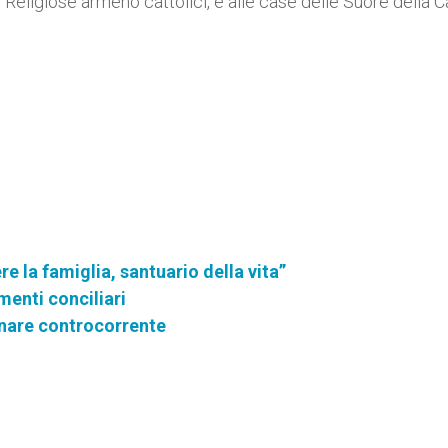
e Religiose armeno cattolici, e alle case delle Suore della C
e la famiglia, santuario della vita”
menti conciliari
inare controcorrente