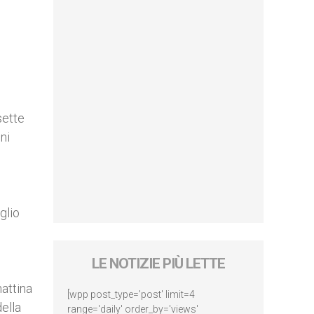
sette
ni
glio
LE NOTIZIE PIÙ LETTE
attina
[wpp post_type='post' limit=4
ella
range='daily' order_by='views'