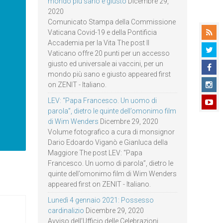
mondo più sano e giusto
Dicembre 29,
2020
Comunicato Stampa della Commissione
Vaticana Covid-19 e della Pontificia
Accademia per la Vita The post Il
Vaticano offre 20 punti per un accesso
giusto ed universale ai vaccini, per un
mondo più sano e giusto appeared first
on ZENIT - Italiano.
LEV: “Papa Francesco. Un uomo di
parola”, dietro le quinte dell’omonimo film
di Wim Wenders
Dicembre 29, 2020
Volume fotografico a cura di monsignor
Dario Edoardo Viganò e Gianluca della
Maggiore The post LEV: “Papa
Francesco. Un uomo di parola”, dietro le
quinte dell’omonimo film di Wim Wenders
appeared first on ZENIT - Italiano.
Lunedì 4 gennaio 2021: Possesso
cardinalizio
Dicembre 29, 2020
Avviso dell’Ufficio delle Celebrazioni