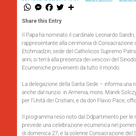
W
M
F
T
S
h
e
a
w
h
a
s
c
i
a
t
s
e
t
r
Share this Entry
s
e
b
t
e
A
n
o
e
p
g
o
r
Il Papa ha nominato il cardinale Leonardo Sandri,
p
e
k
rappresentante alla cerimonia di Consacrazione
r
Etchmiadzin, sede del Catholicos Supremo Patriarca 
anni, si terrà alla presenza dei vescovi del Sin
Ecumeniche provenienti da tutto il mondo.
La delegazione della Santa Sede – informa una no
anche dal nunzio in Armenia, mons. Marek Solczyńs
per l’Unità dei Cristiani, e da don Flavio Pace, of
Il programma reso noto dal Ddpartimento per le r
prevede una celebrazione ecumenica nel pomeriggi
di domenica 27, e la solenne Consacrazione del Sa