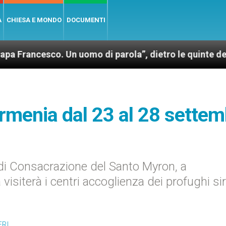
A
CHIESA E MONDO
DOCUMENTI
co. Un uomo di parola”, dietro le quinte dell’omonim
 Armenia dal 23 al 28 sette
 di Consacrazione del Santo Myron, a
siterà i centri accoglienza dei profughi sir
ERI