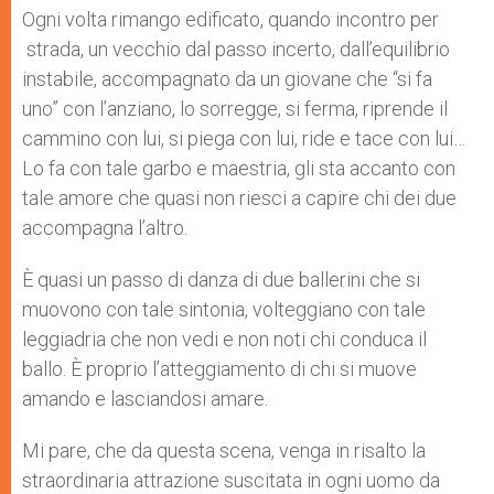
p
g
o
r
Ogni volta rimango edificato, quando incontro per
p
e
k
strada, un vecchio dal passo incerto, dall’equilibrio
r
instabile, accompagnato da un giovane che “si fa
uno” con l’anziano, lo sorregge, si ferma, riprende il
cammino con lui, si piega con lui, ride e tace con lui…
Lo fa con tale garbo e maestria, gli sta accanto con
tale amore che quasi non riesci a capire chi dei due
accompagna l’altro.
È quasi un passo di danza di due ballerini che si
muovono con tale sintonia, volteggiano con tale
leggiadria che non vedi e non noti chi conduca il
ballo. È proprio l’atteggiamento di chi si muove
amando e lasciandosi amare.
Mi pare, che da questa scena, venga in risalto la
straordinaria attrazione suscitata in ogni uomo da