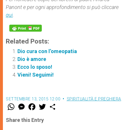
Panont e per ogni approfondimento si può cliccare
qui
.
Related Posts:
Dio cura con l’omeopatia
Dio è amore
Ecco lo sposo!
Vieni! Seguimi!
SETTEMBRE 13, 2015 12:00
SPIRITUALITÀ E PREGHIERA
W
M
F
T
S
h
e
a
w
h
a
s
c
i
a
t
s
e
t
r
Share this Entry
s
e
b
t
e
A
n
o
e