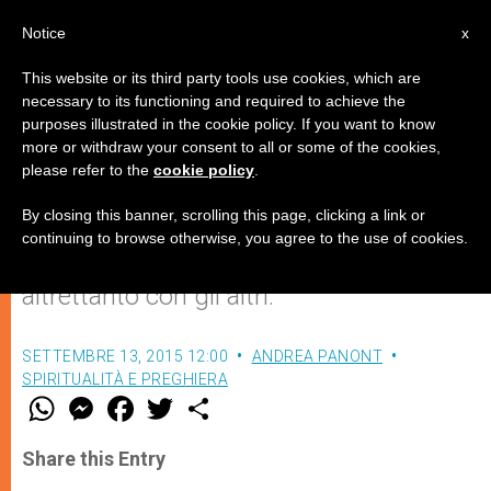
IT
Notice
x
This website or its third party tools use cookies, which are
necessary to its functioning and required to achieve the
purposes illustrated in the cookie policy. If you want to know
Debole con i deboli
more or withdraw your consent to all or some of the cookies,
please refer to the
cookie policy
.
By closing this banner, scrolling this page, clicking a link or
Gesù mi ama “così come sono”. Questa
continuing to browse otherwise, you agree to the use of cookies.
è la molla che mi fa capace di fare
altrettanto con gli altri.
SETTEMBRE 13, 2015 12:00
ANDREA PANONT
SPIRITUALITÀ E PREGHIERA
W
M
F
T
S
h
e
a
w
h
a
s
c
i
a
t
s
e
t
r
Share this Entry
s
e
b
t
e
A
n
o
e