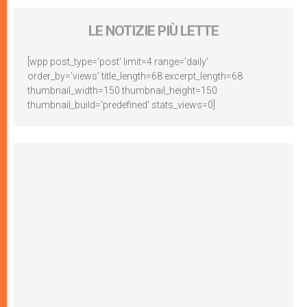
LE NOTIZIE PIÙ LETTE
[wpp post_type='post' limit=4 range='daily'
order_by='views' title_length=68 excerpt_length=68
thumbnail_width=150 thumbnail_height=150
thumbnail_build='predefined' stats_views=0]