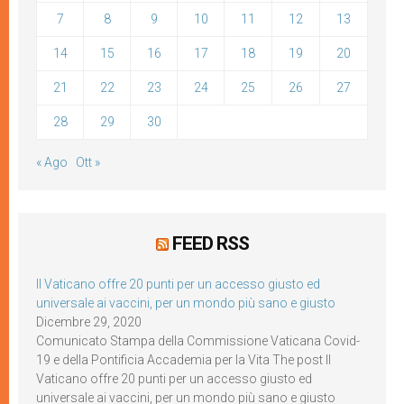
7
8
9
10
11
12
13
14
15
16
17
18
19
20
21
22
23
24
25
26
27
28
29
30
« Ago
Ott »
FEED RSS
Il Vaticano offre 20 punti per un accesso giusto ed
universale ai vaccini, per un mondo più sano e giusto
Dicembre 29, 2020
Comunicato Stampa della Commissione Vaticana Covid-
19 e della Pontificia Accademia per la Vita The post Il
Vaticano offre 20 punti per un accesso giusto ed
universale ai vaccini, per un mondo più sano e giusto