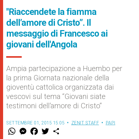
"Riaccendete la fiamma
dell’amore di Cristo”. Il
messaggio di Francesco ai
giovani dell'Angola
Ampia partecipazione a Huembo per
la prima Giornata nazionale della
gioventù cattolica organizzata dai
vescovi sul tema “Giovani siate
testimoni dell’amore di Cristo”
SETTEMBRE 01, 2015 15:05
ZENIT STAFF
PAPI
W
M
F
T
S
h
e
a
w
h
a
s
c
i
a