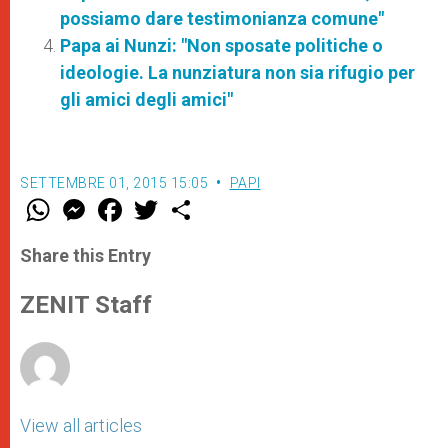
possiamo dare testimonianza comune"
Papa ai Nunzi: "Non sposate politiche o
ideologie. La nunziatura non sia rifugio per
gli amici degli amici"
SETTEMBRE 01, 2015 15:05
PAPI
W
M
F
T
S
h
e
a
w
h
a
s
c
i
a
t
s
e
t
r
Share this Entry
s
e
b
t
e
A
n
o
e
p
g
o
r
ZENIT Staff
p
e
k
r
View all articles