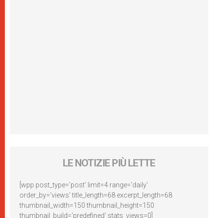
LE NOTIZIE PIÙ LETTE
[wpp post_type='post' limit=4 range='daily'
order_by='views' title_length=68 excerpt_length=68
thumbnail_width=150 thumbnail_height=150
thumbnail_build='predefined' stats_views=0]