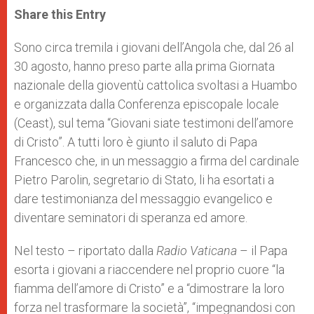
t
s
e
t
r
Share this Entry
s
e
b
t
e
A
n
o
e
p
g
o
r
Sono circa tremila i giovani dell’Angola che, dal 26 al
p
e
k
30 agosto, hanno preso parte alla prima Giornata
r
nazionale della gioventù cattolica svoltasi a Huambo
e organizzata dalla Conferenza episcopale locale
(Ceast), sul tema “Giovani siate testimoni dell’amore
di Cristo”. A tutti loro è giunto il saluto di Papa
Francesco che, in un messaggio a firma del cardinale
Pietro Parolin, segretario di Stato, li ha esortati a
dare testimonianza del messaggio evangelico e
diventare seminatori di speranza ed amore.
Nel testo – riportato dalla
Radio Vaticana
– il Papa
esorta i giovani a riaccendere nel proprio cuore “la
fiamma dell’amore di Cristo” e a “dimostrare la loro
forza nel trasformare la società”, “impegnandosi con