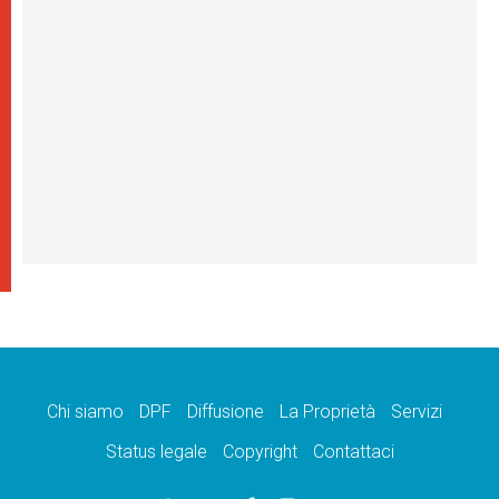
Chi siamo
DPF
Diffusione
La Proprietà
Servizi
Status legale
Copyright
Contattaci