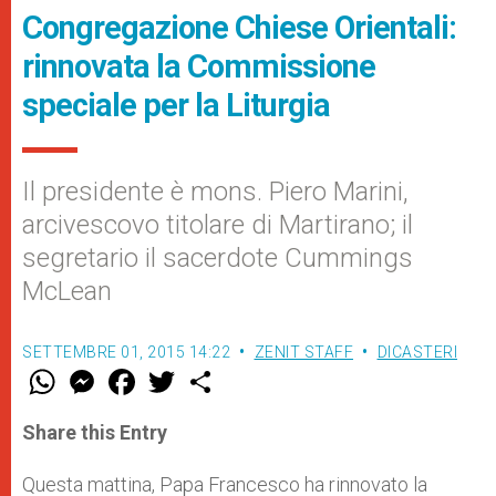
Congregazione Chiese Orientali:
rinnovata la Commissione
speciale per la Liturgia
Il presidente è mons. Piero Marini,
arcivescovo titolare di Martirano; il
segretario il sacerdote Cummings
McLean
SETTEMBRE 01, 2015 14:22
ZENIT STAFF
DICASTERI
W
M
F
T
S
h
e
a
w
h
a
s
c
i
a
t
s
e
t
r
Share this Entry
s
e
b
t
e
A
n
o
e
p
g
o
r
Questa mattina, Papa Francesco ha rinnovato la