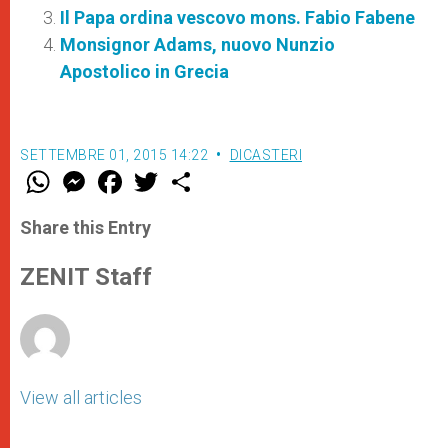
Il Papa ordina vescovo mons. Fabio Fabene
Monsignor Adams, nuovo Nunzio
Apostolico in Grecia
SETTEMBRE 01, 2015 14:22
DICASTERI
W
M
F
T
S
h
e
a
w
h
a
s
c
i
a
t
s
e
t
r
Share this Entry
s
e
b
t
e
A
n
o
e
p
g
o
r
ZENIT Staff
p
e
k
r
View all articles