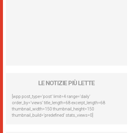
LE NOTIZIE PIÙ LETTE
[wpp post_type='post' limit=4 range='daily'
order_by='views' title_length=68 excerpt_length=68
thumbnail_width=150 thumbnail_height=150
thumbnail_build='predefined' stats_views=0]