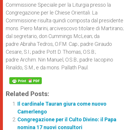
p
e
k
Commissione Speciale per la Liturgia presso la
r
Congregazione per le Chiese Orientali. La
Commissione risulta quindi composta dal presidente
mons. Piero Marini, arcivescovo titolare di Martirano;
dal segretario, don Cummings McLean; da
padre Abraha Tedros, O.F.M. Cap.; padre Giraudo
Cesare, S.I.; padre Pott D. Thomas, O.S.B.;
padre Archim. Nin Manuel, O.S.B.; padre Iacopino
Rinaldo, S.M., e da mons. Pallath Paul.
Related Posts:
Il cardinale Tauran giura come nuovo
Camerlengo
Congregazione per il Culto Divino: il Papa
nomina 17 nuovi consultori