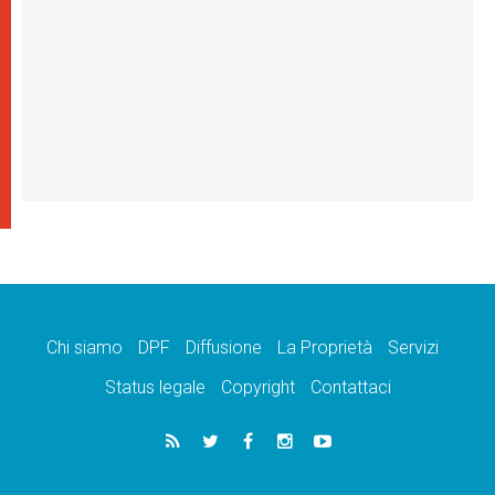
Chi siamo
DPF
Diffusione
La Proprietà
Servizi
Status legale
Copyright
Contattaci