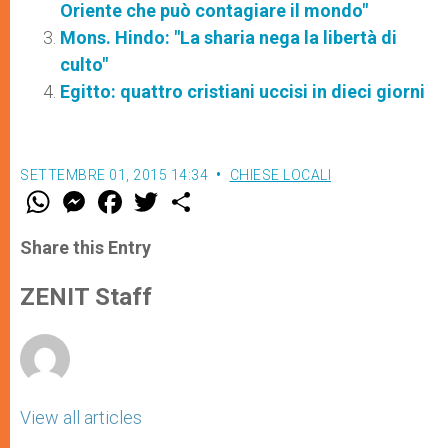
Oriente che può contagiare il mondo"
Mons. Hindo: "La sharia nega la libertà di
culto"
Egitto: quattro cristiani uccisi in dieci giorni
SETTEMBRE 01, 2015 14:34
CHIESE LOCALI
W
M
F
T
S
h
e
a
w
h
a
s
c
i
a
t
s
e
t
r
Share this Entry
s
e
b
t
e
A
n
o
e
p
g
o
r
ZENIT Staff
p
e
k
r
View all articles