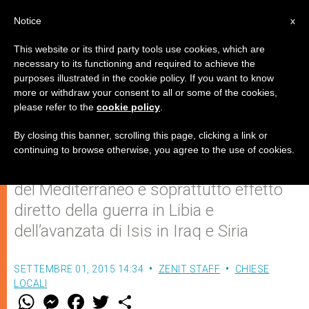
IT
Notice
x
This website or its third party tools use cookies, which are
necessary to its functioning and required to achieve the
purposes illustrated in the cookie policy. If you want to know
Mantovano (ACS): “Profughi
more or withdraw your consent to all or some of the cookies,
please refer to the
cookie policy
.
cristiani in aumento”
By closing this banner, scrolling this page, clicking a link or
continuing to browse otherwise, you agree to the use of cookies.
Il maggior numero di migranti nell’area
del Mediterraneo è soprattutto effetto
diretto della guerra in Libia e
dell’avanzata di Isis in Iraq e Siria
SETTEMBRE 01, 2015 14:34
ZENIT STAFF
CHIESE
LOCALI
W
M
F
T
S
h
e
a
w
h