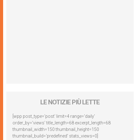
LE NOTIZIE PIÙ LETTE
[wpp post_type='post' limit=4 range='daily'
order_by='views' title_length=68 excerpt_length=68
thumbnail_width=150 thumbnail_height=150
thumbnail_build='predefined' stats_views=0]