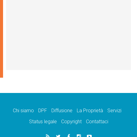
Chi siamo
DPF
Diffusione
La Proprietà
Servizi
Status legale
Copyright
Contattaci