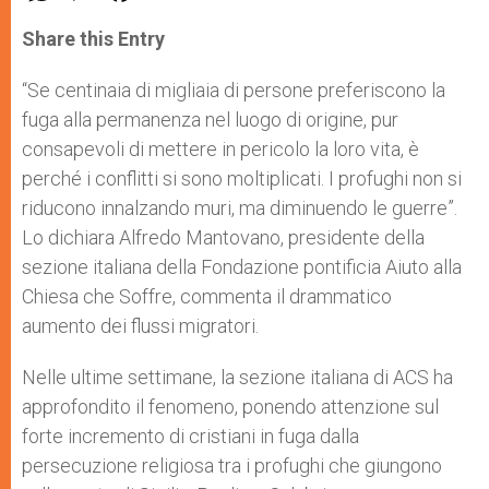
a
s
c
i
a
t
s
e
t
r
Share this Entry
s
e
b
t
e
A
n
o
e
p
g
o
r
“Se centinaia di migliaia di persone preferiscono la
p
e
k
fuga alla permanenza nel luogo di origine, pur
r
consapevoli di mettere in pericolo la loro vita, è
perché i conflitti si sono moltiplicati. I profughi non si
riducono innalzando muri, ma diminuendo le guerre”.
Lo dichiara Alfredo Mantovano, presidente della
sezione italiana della Fondazione pontificia Aiuto alla
Chiesa che Soffre, commenta il drammatico
aumento dei flussi migratori.
Nelle ultime settimane, la sezione italiana di ACS ha
approfondito il fenomeno, ponendo attenzione sul
forte incremento di cristiani in fuga dalla
persecuzione religiosa tra i profughi che giungono