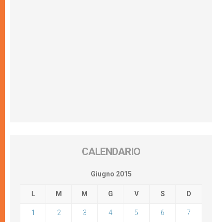
CALENDARIO
Giugno 2015
L
M
M
G
V
S
D
1
2
3
4
5
6
7