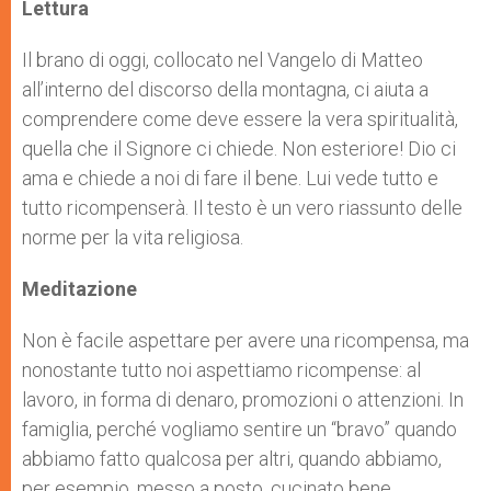
p
g
o
r
Lettura
p
e
k
r
Il brano di oggi, collocato nel Vangelo di Matteo
all’interno del discorso della montagna, ci aiuta a
comprendere come deve essere la vera spiritualità,
quella che il Signore ci chiede. Non esteriore! Dio ci
ama e chiede a noi di fare il bene. Lui vede tutto e
tutto ricompenserà. Il testo è un vero riassunto delle
norme per la vita religiosa.
Meditazione
Non è facile aspettare per avere una ricompensa, ma
nonostante tutto noi aspettiamo ricompense: al
lavoro, in forma di denaro, promozioni o attenzioni. In
famiglia, perché vogliamo sentire un “bravo” quando
abbiamo fatto qualcosa per altri, quando abbiamo,
per esempio, messo a posto, cucinato bene,