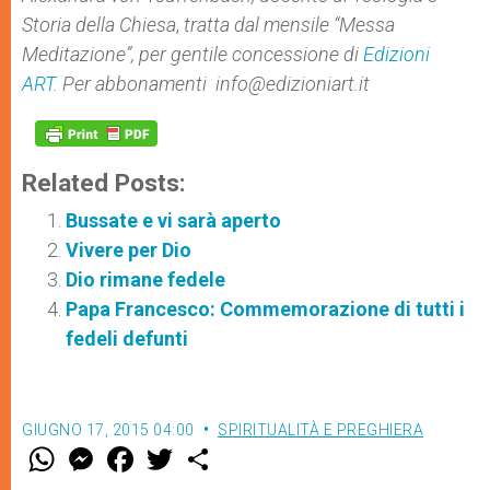
Storia della Chiesa
,
tratta dal mensile “Messa
Meditazione”, per gentile concessione di
Edizioni
ART
. Per abbonamenti info@edizioniart.it
Related Posts:
Bussate e vi sarà aperto
Vivere per Dio
Dio rimane fedele
Papa Francesco: Commemorazione di tutti i
fedeli defunti
GIUGNO 17, 2015 04:00
SPIRITUALITÀ E PREGHIERA
W
M
F
T
S
h
e
a
w
h
a
s
c
i
a