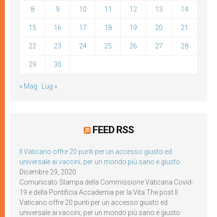
8
9
10
11
12
13
14
15
16
17
18
19
20
21
22
23
24
25
26
27
28
29
30
« Mag
Lug »
FEED RSS
Il Vaticano offre 20 punti per un accesso giusto ed
universale ai vaccini, per un mondo più sano e giusto
Dicembre 29, 2020
Comunicato Stampa della Commissione Vaticana Covid-
19 e della Pontificia Accademia per la Vita The post Il
Vaticano offre 20 punti per un accesso giusto ed
universale ai vaccini, per un mondo più sano e giusto