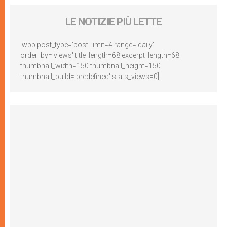
LE NOTIZIE PIÙ LETTE
[wpp post_type='post' limit=4 range='daily'
order_by='views' title_length=68 excerpt_length=68
thumbnail_width=150 thumbnail_height=150
thumbnail_build='predefined' stats_views=0]