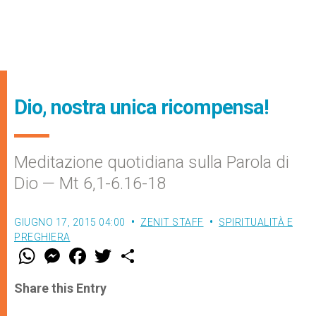
Dio, nostra unica ricompensa!
Meditazione quotidiana sulla Parola di
Dio — Mt 6,1-6.16-18
GIUGNO 17, 2015 04:00
ZENIT STAFF
SPIRITUALITÀ E
PREGHIERA
W
M
F
T
S
h
e
a
w
h
a
s
c
i
a
t
s
e
t
r
Share this Entry
s
e
b
t
e
A
n
o
e