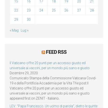
15
16
17
18
19
20
21
22
23
24
25
26
27
28
29
30
« Mag
Lug »
FEED RSS
Il Vaticano offre 20 punti per un accesso giusto ed
universale ai vaccini, per un mondo più sano e giusto
Dicembre 29, 2020
Comunicato Stampa della Commissione Vaticana Covid-
19 e della Pontificia Accademia per la Vita The post Il
Vaticano offre 20 punti per un accesso giusto ed
universale ai vaccini, per un mondo più sano e giusto
appeared first on ZENIT - Italiano.
LEV: “Papa Francesco. Un uomo di parola”, dietro le quinte