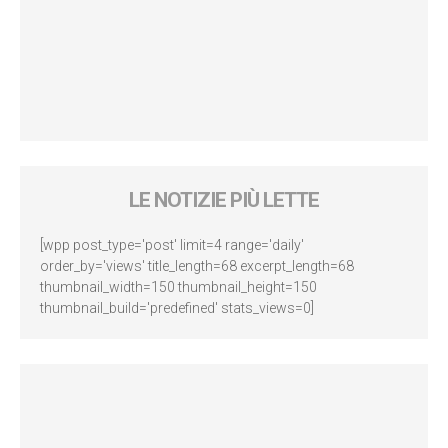
LE NOTIZIE PIÙ LETTE
[wpp post_type='post' limit=4 range='daily'
order_by='views' title_length=68 excerpt_length=68
thumbnail_width=150 thumbnail_height=150
thumbnail_build='predefined' stats_views=0]